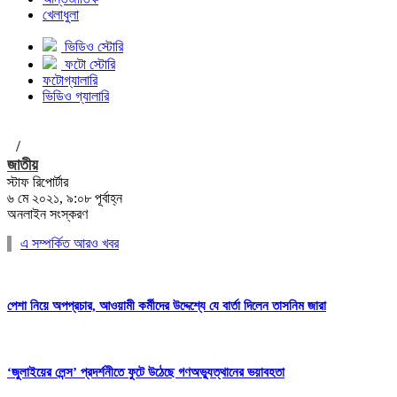
খেলাধুলা
ভিডিও স্টোরি
ফটো স্টোরি
ফটোগ্যালারি
ভিডিও গ্যালারি
/
জাতীয়
স্টাফ রিপোর্টার
৬ মে ২০২১, ৯:০৮ পূর্বাহ্ন
অনলাইন সংস্করণ
এ সম্পর্কিত আরও খবর
পেশা নিয়ে অপপ্রচার, আওয়ামী কর্মীদের উদ্দেশ্যে যে বার্তা দিলেন তাসনিম জারা
‘জুলাইয়ের লেন্স’ প্রদর্শনীতে ফুটে উঠেছে গণঅভ্যুত্থানের ভয়াবহতা