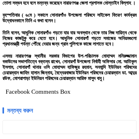
তোলা সম্ভব হবে বলে মন্তব্য করেছেন নারায়ণগঞ্জ জেলা প্রশাসক মোস্তাইন বিল্লাহ ।
বৃহস্পতিবার ( ৬মে ) সকালে সোনারগাঁও উপজেলা পরিষদে সাইকেল বিতরণ কার্যক্রম
উদ্বোধনকালে তিনি এ কথা বলেন।
তিনি বলেন, আধুনিক সোনারগাঁও গড়তে যার যার অবস্থান থেকে তার নিজ দায়িত্ব থেকে
নিজের কাজটুকু করে যেতে হবে। আধুনিক সোনারগাঁ গড়তে সমাজের অনিয়মগুলো
প্রধানমন্ত্রী পর্যন্ত পৌঁছে দেয়ার জন্য গ্রাম পুলিশকে কাজে লাগাতে হবে।
এসময় নারায়ণগঞ্জ স্থানীয় সরকার বিভাগের উপ-পরিচালক মোহাম্মদ মনিরুজ্জামান
বকাউলের সভাপতিত্বে বক্তব্য রাখেন, সোনারগাঁ উপজেলা নির্বাহী অফিসার মো. আতিকুল
ইসলাম, সোনারগাঁ থানার ওসি মোহাম্মদ হাফিজুর রহমান, সনমান্দি ইউনিয়ন পরিষদের
চেয়ারম্যান জাহিদ হাসান জিন্নাহ, বৈদ্যেরবাজার ইউনিয়ন পরিষদের চেয়ারম্যান ডা. আব্দুর
রউফ, মোগরাপাড়া ইউনিয়ন পরিষদের চেয়ারম্যান আরিফ মাসুদ বাবু।
Facebook Comments Box
মন্তব্য করুন