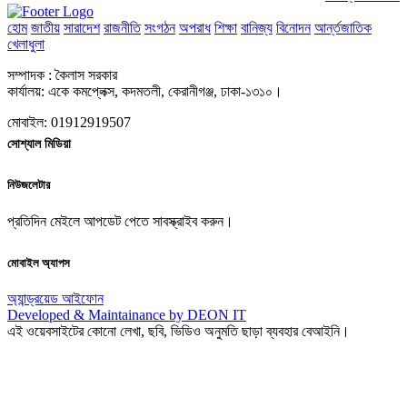
হোম
জাতীয়
সারাদেশ
রাজনীতি
সংগঠন
অপরাধ
শিক্ষা
বানিজ্য
বিনোদন
আর্ন্তজাতিক
খেলাধুলা
সম্পাদক : কৈলাস সরকার
কার্যালয়: একে কমপ্লেক্স, কদমতলী, কেরানীগঞ্জ, ঢাকা-১৩১০।
মোবাইল: 01912919507
সোশ্যাল মিডিয়া
নিউজলেটার
প্রতিদিন মেইলে আপডেট পেতে সাবস্ক্রাইব করুন।
মোবাইল অ্যাপস
অ্যান্ড্রয়েড
আইফোন
Developed & Maintainance by DEON IT
এই ওয়েবসাইটের কোনো লেখা, ছবি, ভিডিও অনুমতি ছাড়া ব্যবহার বেআইনি।