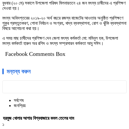
বুধবার (২০ মে) সকালে উপজেলা পরিষদ মিলনায়তনে ২৪ জন মৎস্য চাষীদের এ প্রশিক্ষণ
দেওয়া হয়।
মৎস্য অধিদপ্তরের ২০১৯-২০ অর্থ বছরে রজস্ব বাজেটের আওতায় অনুষ্ঠিত প্রশিক্ষণে
পুকুর প্রস্তুতকরণ, পোনা নির্বাচন ও সংগ্রহ, খাদ্য ব্যবস্থাপনা, রোগ ও ঝুঁকি ব্যবস্থাপনা
বিষয়ে আলোচনা করা হয়।
এ সময় মাছ চাষীদের প্রশিক্ষণ দেন জেলা মৎস্য কর্মকর্তা মো: মমিনুল হক, উপজেলা
মৎস্য কর্মকর্তা হারুন অর রশিদ ও মৎস্য সম্প্রসারন কর্মকতা আবু সঈদ।
Facebook Comments Box
মন্তব্য করুন
সর্বশেষ
জনপ্রিয়
হরমুজ খোলার আশায় বিশ্ববাজারে কমল তেলের দাম
১