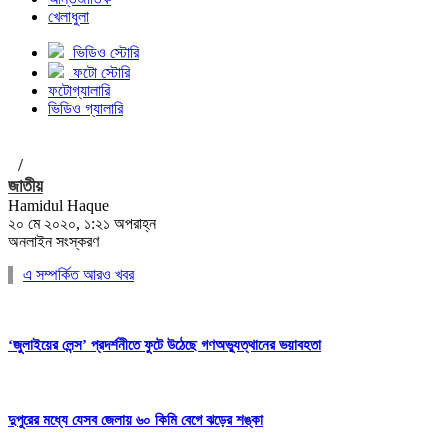
খেলাধুলা
ভিডিও স্টোরি
ফটো স্টোরি
ফটোগ্যালারি
ভিডিও গ্যালারি
/
জাতীয়
Hamidul Haque
২০ মে ২০২০, ১:২১ অপরাহ্ন
অনলাইন সংস্করণ
এ সম্পর্কিত আরও খবর
‘জুলাইয়ের লেন্স’ প্রদর্শনীতে ফুটে উঠেছে গণঅভ্যুত্থানের ভয়াবহতা
দুপুরের মধ্যে যেসব জেলায় ৬০ কিমি বেগে ঝড়ের শঙ্কা