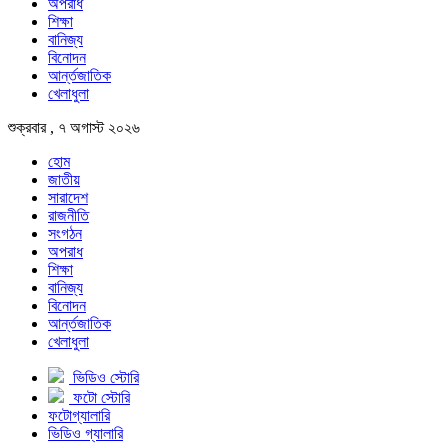
অপরাধ
শিক্ষা
বানিজ্য
বিনোদন
আর্ন্তজাতিক
খেলাধুলা
শুক্রবার , ৭ অগাস্ট ২০২৬
হোম
জাতীয়
সারাদেশ
রাজনীতি
সংগঠন
অপরাধ
শিক্ষা
বানিজ্য
বিনোদন
আর্ন্তজাতিক
খেলাধুলা
ভিডিও স্টোরি
ফটো স্টোরি
ফটোগ্যালারি
ভিডিও গ্যালারি