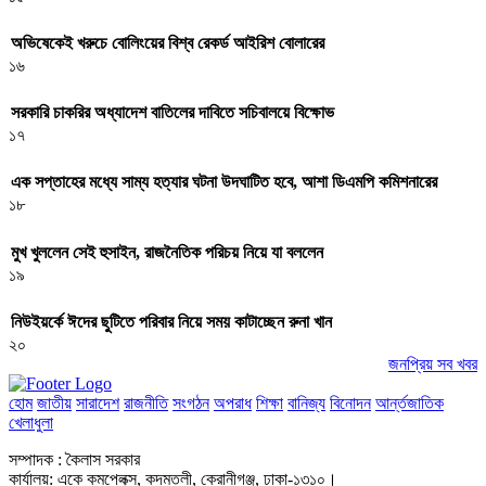
অভিষেকেই খরুচে বোলিংয়ের বিশ্ব রেকর্ড আইরিশ বোলারের
১৬
সরকারি চাকরির অধ্যাদেশ বাতিলের দাবিতে সচিবালয়ে বিক্ষোভ
১৭
এক সপ্তাহের মধ্যে সাম্য হত্যার ঘটনা উদঘাটিত হবে, আশা ডিএমপি কমিশনারের
১৮
মুখ খুললেন সেই হুসাইন, রাজনৈতিক পরিচয় নিয়ে যা বললেন
১৯
নিউইয়র্কে ঈদের ছুটিতে পরিবার নিয়ে সময় কাটাচ্ছেন রুনা খান
২০
জনপ্রিয় সব খবর
হোম
জাতীয়
সারাদেশ
রাজনীতি
সংগঠন
অপরাধ
শিক্ষা
বানিজ্য
বিনোদন
আর্ন্তজাতিক
খেলাধুলা
সম্পাদক : কৈলাস সরকার
কার্যালয়: একে কমপ্লেক্স, কদমতলী, কেরানীগঞ্জ, ঢাকা-১৩১০।