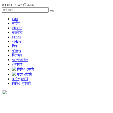
শুক্রবার , ৭ অগাস্ট ২০২৬
হোম
জাতীয়
সারাদেশ
রাজনীতি
সংগঠন
অপরাধ
শিক্ষা
বানিজ্য
বিনোদন
আর্ন্তজাতিক
খেলাধুলা
ভিডিও স্টোরি
ফটো স্টোরি
ফটোগ্যালারি
ভিডিও গ্যালারি