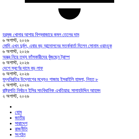
হরমুজ খোলার আশায় বিশ্ববাজারে কমল তেলের দাম
৬ অগাস্ট, ২০২৬
মোদি এখন দুর্বল, এবার বড় আন্দোলনের সতর্কবার্তা দিলেন সোনাম ওয়াংচুক
৬ অগাস্ট, ২০২৬
অস্ত্র নিয়ে তথ্য ফাঁসকারীদের খুঁজছেন ট্রাম্প
৬ অগাস্ট, ২০২৬
দেশে স্বর্ণের দামে বড় লাফ
৬ অগাস্ট, ২০২৬
যুদ্ধবিরতির উদ্যোগের মধ্যেও গাজায় ইসরাইলি হামলা, নিহত ৮
২ অগাস্ট, ২০২৬
রাষ্ট্রপতি নির্বাচন ইসির সাংবিধানিক এখতিয়ার: সালাহউদ্দিন আহমদ
২ অগাস্ট, ২০২৬
হোম
জাতীয়
সারাদেশ
রাজনীতি
সংগঠন