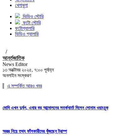
খেলাধুলা
ভিডিও স্টোরি
ফটো স্টোরি
ফটোগ্যালারি
ভিডিও গ্যালারি
/
আর্ন্তজাতিক
News Editor
১৩ অক্টোবর ২০২৫, ৭:০০ পূর্বাহ্ন
অনলাইন সংস্করণ
এ সম্পর্কিত আরও খবর
মোদি এখন দুর্বল, এবার বড় আন্দোলনের সতর্কবার্তা দিলেন সোনাম ওয়াংচুক
অস্ত্র নিয়ে তথ্য ফাঁসকারীদের খুঁজছেন ট্রাম্প