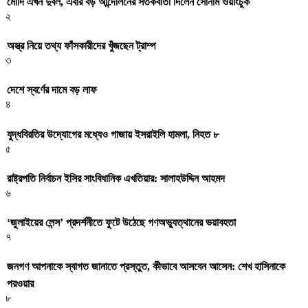
মোদি এখন দুর্বল, এবার বড় আন্দোলনের সতর্কবার্তা দিলেন সোনাম ওয়াংচুক
২
অস্ত্র নিয়ে তথ্য ফাঁসকারীদের খুঁজছেন ট্রাম্প
৩
দেশে স্বর্ণের দামে বড় লাফ
৪
যুদ্ধবিরতির উদ্যোগের মধ্যেও গাজায় ইসরাইলি হামলা, নিহত ৮
৫
রাষ্ট্রপতি নির্বাচন ইসির সাংবিধানিক এখতিয়ার: সালাহউদ্দিন আহমদ
৬
‘জুলাইয়ের লেন্স’ প্রদর্শনীতে ফুটে উঠেছে গণঅভ্যুত্থানের ভয়াবহতা
৭
জনগণ আপনাকে স্বাগত জানাতে প্রস্তুত, কীভাবে আসবেন আসেন: শেখ হাসিনাকে
পরওয়ার
৮