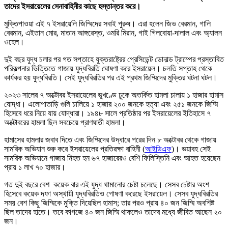
তাদের ইসরায়েলের সেনাবাহিনীর কাছে হস্তান্তর করে।
মুক্তিপাওয়া এই ৭ ইসরায়েলি জিম্মিদের সবাই পুরুষ। এরা হলেন জিভ বেরমান, গালি
বেরমান, এইতান মোর, মাতান আঙ্গরেস্ত, ওমরি মিরান, গাই গিলবোয়া-দালাল এবং অ্যালন
ওহেল।
দুই বছর যুদ্ধ চলার পর গত সপ্তাহে যুক্তরাষ্ট্রের প্রেসিডেন্ট ডোনাল্ড ট্রাম্পের প্রস্তাবিত
পরিকল্পনার ভিত্তিতে গাজায় যুদ্ধবিরতি ঘোষণা করে ইসরায়েল। চলতি সপ্তাহ থেকে
কার্যকর হয় যুদ্ধবিরতি। সেই যুদ্ধবিরতির পর এই প্রথম জিম্মিদের মুক্তির ঘটনা ঘটল।
২০২৩ সালের ৭ অক্টোবর ইসরায়েলের ভূখণ্ডে ঢুকে অতর্কিত হামলা চালায় ১ হাজার হামাস
যোদ্ধা। এলোপাতাড়ি গুলি চালিয়ে ১ হাজার ২০০ জনকে হত্যা এবং ২৫১ জনকে জিম্মি
হিসেবে ধরে নিয়ে যায় যোদ্ধারা। ১৯৪৮ সালে প্রতিষ্ঠার পর ইসরায়েলের ইতিহাসে ৭
অক্টোবরের হামলা ছিল সবচেয়ে প্রাণঘাতী হামলা।
হামাসের হামলার জবাব দিতে এবং জিম্মিদের উদ্ধারে পরের দিন ৮ অক্টোবর থেকে গাজায়
সামরিক অভিযান শুরু করে ইসরায়েলের প্রতিরক্ষা বাহিনী (
আইডিএফ
)। ভয়াবহ সেই
সামরিক অভিযানে গাজায় নিহত হন ৬৭ হাজারেরও বেশি ফিলিস্তিনি এবং আহত হয়েছেন
প্রায় ১ লাখ ৭০ হাজার।
গত দুই বছরে বেশ কয়েক বার এই যুদ্ধ থামানোর চেষ্টা চলেছে। সেসব চেষ্টার অংশ
হিসেবে কয়েক দফা অস্থায়ী যুদ্ধবিরতিও গোষণা করেছে ইসরায়েল। সেসব যুদ্ধবিরতির
সময় বেশ কিছু জিম্মিকে মুক্তি দিয়েছিল হামাস; তার পরও প্রায় ৪০ জন জিম্মি অবশিষ্ট
ছিল তাদের হাতে। তবে কাগজে ৪০ জন জিম্মি থাকলেও তাদের মধ্যে জীবিত আছেন ২০
জন।