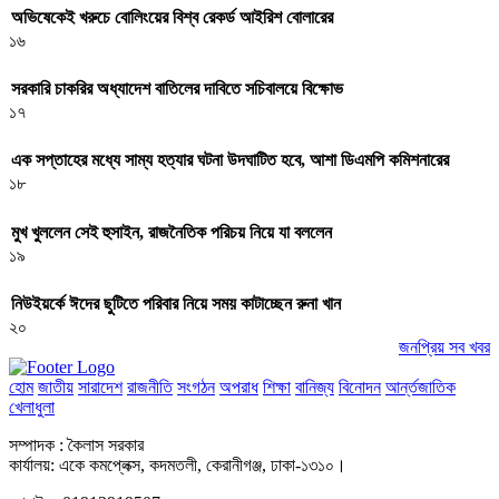
অভিষেকেই খরুচে বোলিংয়ের বিশ্ব রেকর্ড আইরিশ বোলারের
১৬
সরকারি চাকরির অধ্যাদেশ বাতিলের দাবিতে সচিবালয়ে বিক্ষোভ
১৭
এক সপ্তাহের মধ্যে সাম্য হত্যার ঘটনা উদঘাটিত হবে, আশা ডিএমপি কমিশনারের
১৮
মুখ খুললেন সেই হুসাইন, রাজনৈতিক পরিচয় নিয়ে যা বললেন
১৯
নিউইয়র্কে ঈদের ছুটিতে পরিবার নিয়ে সময় কাটাচ্ছেন রুনা খান
২০
জনপ্রিয় সব খবর
হোম
জাতীয়
সারাদেশ
রাজনীতি
সংগঠন
অপরাধ
শিক্ষা
বানিজ্য
বিনোদন
আর্ন্তজাতিক
খেলাধুলা
সম্পাদক : কৈলাস সরকার
কার্যালয়: একে কমপ্লেক্স, কদমতলী, কেরানীগঞ্জ, ঢাকা-১৩১০।