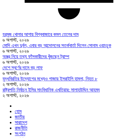
হরমুজ খোলার আশায় বিশ্ববাজারে কমল তেলের দাম
৬ অগাস্ট, ২০২৬
মোদি এখন দুর্বল, এবার বড় আন্দোলনের সতর্কবার্তা দিলেন সোনাম ওয়াংচুক
৬ অগাস্ট, ২০২৬
অস্ত্র নিয়ে তথ্য ফাঁসকারীদের খুঁজছেন ট্রাম্প
৬ অগাস্ট, ২০২৬
দেশে স্বর্ণের দামে বড় লাফ
৬ অগাস্ট, ২০২৬
যুদ্ধবিরতির উদ্যোগের মধ্যেও গাজায় ইসরাইলি হামলা, নিহত ৮
২ অগাস্ট, ২০২৬
রাষ্ট্রপতি নির্বাচন ইসির সাংবিধানিক এখতিয়ার: সালাহউদ্দিন আহমদ
২ অগাস্ট, ২০২৬
হোম
জাতীয়
সারাদেশ
রাজনীতি
সংগঠন