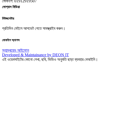
মোবাইল: 01912919507
সোশ্যাল মিডিয়া
নিউজলেটার
প্রতিদিন মেইলে আপডেট পেতে সাবস্ক্রাইব করুন।
মোবাইল অ্যাপস
অ্যান্ড্রয়েড
আইফোন
Developed & Maintainance by DEON IT
এই ওয়েবসাইটের কোনো লেখা, ছবি, ভিডিও অনুমতি ছাড়া ব্যবহার বেআইনি।