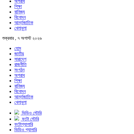
অপরাধ
শিক্ষা
বানিজ্য
বিনোদন
আর্ন্তজাতিক
খেলাধুলা
শুক্রবার , ৭ অগাস্ট ২০২৬
হোম
জাতীয়
সারাদেশ
রাজনীতি
সংগঠন
অপরাধ
শিক্ষা
বানিজ্য
বিনোদন
আর্ন্তজাতিক
খেলাধুলা
ভিডিও স্টোরি
ফটো স্টোরি
ফটোগ্যালারি
ভিডিও গ্যালারি