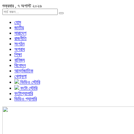
শুক্রবার , ৭ অগাস্ট ২০২৬
হোম
জাতীয়
সারাদেশ
রাজনীতি
সংগঠন
অপরাধ
শিক্ষা
বানিজ্য
বিনোদন
আর্ন্তজাতিক
খেলাধুলা
ভিডিও স্টোরি
ফটো স্টোরি
ফটোগ্যালারি
ভিডিও গ্যালারি