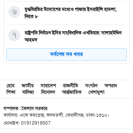
৬
যুদ্ধবিরতির উদ্যোগের মধ্যেও গাজায় ইসরাইলি হামলা,
নিহত ৮
৭
রাষ্ট্রপতি নির্বাচন ইসির সাংবিধানিক এখতিয়ার: সালাহউদ্দিন
আহমদ
সর্বশেষ সব খবর
৮
‘জুলাইয়ের লেন্স’ প্রদর্শনীতে ফুটে উঠেছে গণঅভ্যুত্থানের
ভয়াবহতা
৯
জনগণ আপনাকে স্বাগত জানাতে প্রস্তুত, কীভাবে আসবেন
হোম
জাতীয়
সারাদেশ
রাজনীতি
সংগঠন
অপরাধ
আসেন: শেখ হাসিনাকে পরওয়ার
শিক্ষা
বানিজ্য
বিনোদন
আর্ন্তজাতিক
খেলাধুলা
১০
দুপুরের মধ্যে যেসব জেলায় ৬০ কিমি বেগে ঝড়ের শঙ্কা
সম্পাদক : কৈলাস সরকার
কার্যালয়: একে কমপ্লেক্স, কদমতলী, কেরানীগঞ্জ, ঢাকা-১৩১০।
মোবাইল: 01912919507
১১
ইরানে হামলার পরিকল্পনা বাতিল করলেন ট্রাম্প