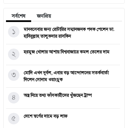
সর্বশেষ
জনপ্রিয়
১
মানবসেবার জন্য রোটারির সম্মানজনক পদক পেলেন ডা.
হাবিবুল্লাহ তালুকদার রাসকিন
২
হরমুজ খোলার আশায় বিশ্ববাজারে কমল তেলের দাম
৩
মোদি এখন দুর্বল, এবার বড় আন্দোলনের সতর্কবার্তা
দিলেন সোনাম ওয়াংচুক
৪
অস্ত্র নিয়ে তথ্য ফাঁসকারীদের খুঁজছেন ট্রাম্প
৫
দেশে স্বর্ণের দামে বড় লাফ