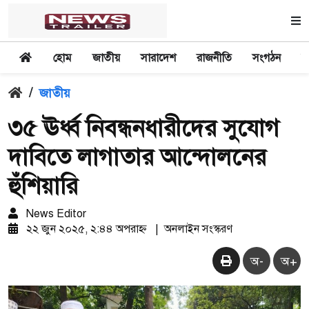
হোম
জাতীয়
সারাদেশ
রাজনীতি
সংগঠন
অ
/
জাতীয়
৩৫ ঊর্ধ্ব নিবন্ধনধারীদের সুযোগ
দাবিতে লাগাতার আন্দোলনের
হুঁশিয়ারি
News Editor
২২ জুন ২০২৫, ২:৪৪ অপরাহ্ন
|
অনলাইন সংস্করণ
অ-
অ+