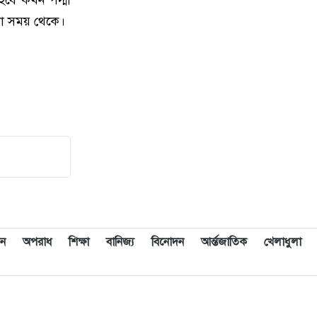
বেগে ঝড়ের শঙ্কা
নো সময় থেকে।
১০
ইরানে হামলার পরিকল্পনা বাতিল
করলেন ট্রাম্প
১১
ইয়ামাল ইতিহাস গড়বে, তবে এবার
নয়: মেসি
১২
দাবানলের ধোঁয়ায় ঢেকেছে নিউজার্সির
আকাশ, বিশ্বকাপের ফাইনাল নিয়ে উদ্বেগ
১৩
ফিফার বাড়তি সুবিধা পাওয়া নিয়ে যা
বললেন মেসি
ন
অপরাধ
শিক্ষা
বানিজ্য
বিনোদন
আর্ন্তজাতিক
খেলাধুলা
১৪
শিক্ষার্থীদের প্রতিবছর একটি করে গাছ
লাগানোর আহ্বান প্রধানমন্ত্রীর