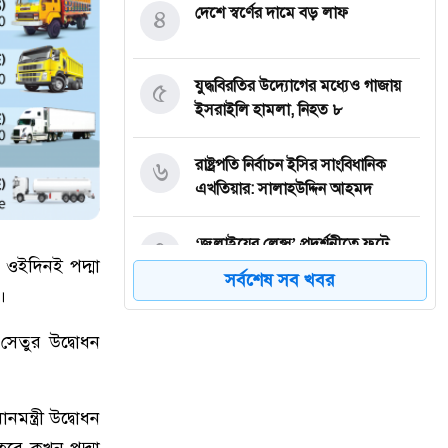
৪
দেশে স্বর্ণের দামে বড় লাফ
৫
যুদ্ধবিরতির উদ্যোগের মধ্যেও গাজায়
ইসরাইলি হামলা, নিহত ৮
৬
রাষ্ট্রপতি নির্বাচন ইসির সাংবিধানিক
এখতিয়ার: সালাহউদ্দিন আহমদ
৭
‘জুলাইয়ের লেন্স’ প্রদর্শনীতে ফুটে
ে ওইদিনই পদ্মা
উঠেছে গণঅভ্যুত্থানের ভয়াবহতা
সর্বশেষ সব খবর
।
৮
জনগণ আপনাকে স্বাগত জানাতে প্রস্তুত,
 সেতুর উদ্বোধন
কীভাবে আসবেন আসেন: শেখ
হাসিনাকে পরওয়ার
ন্ত্রী উদ্বোধন
৯
দুপুরের মধ্যে যেসব জেলায় ৬০ কিমি
হবে কখন পদ্মা