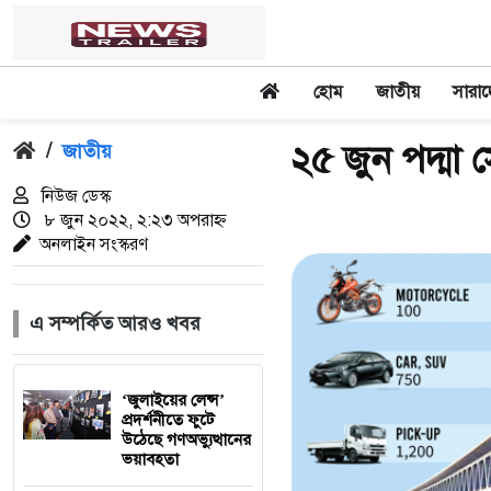
হোম
জাতীয়
সারা
২৫ জুন পদ্মা স
/
জাতীয়
নিউজ ডেস্ক
৮ জুন ২০২২, ২:২৩ অপরাহ্ন
অনলাইন সংস্করণ
এ সম্পর্কিত আরও খবর
‘জুলাইয়ের লেন্স’
প্রদর্শনীতে ফুটে
উঠেছে গণঅভ্যুত্থানের
ভয়াবহতা