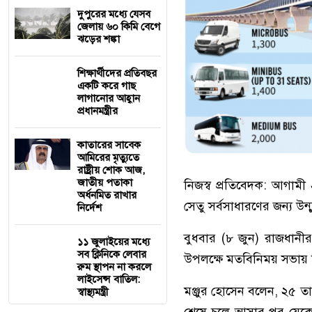
দুপুরের মধ্যে যেসব
জেলায় ৬০ কিমি বেগে
ঝড়ের শঙ্কা
শিক্ষার্থীদের প্রতিবছর
একটি করে গাছ
লাগানোর আহ্বান
প্রধানমন্ত্রীর
কাতারের সাবেক
আমিরের মৃত্যুতে
রাষ্ট্রীয় শোক আজ,
জাতীয় পতাকা
নিজস্ব প্রতিবেদক: আগামী 
অর্ধনমিত রাখার
সেতু সর্বসাধারণের জন্য উন
নির্দেশ
বুধবার (৮ জুন) রাজধানীর ব
১১ জুলাইয়ের মধ্যে
সব ক্লিনিকে লেবার
উপলক্ষে মতবিনিময় সভায় 
রুম স্থাপন না করলে
লাইসেন্স বাতিল:
মঞ্জুর হোসেন বলেন, ২৫ তার
স্বাস্থ্যমন্ত্রী
শেষে চলে আসার পর যেকোনো