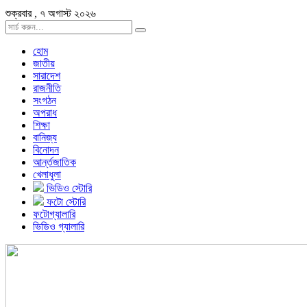
শুক্রবার , ৭ অগাস্ট ২০২৬
হোম
জাতীয়
সারাদেশ
রাজনীতি
সংগঠন
অপরাধ
শিক্ষা
বানিজ্য
বিনোদন
আর্ন্তজাতিক
খেলাধুলা
ভিডিও স্টোরি
ফটো স্টোরি
ফটোগ্যালারি
ভিডিও গ্যালারি