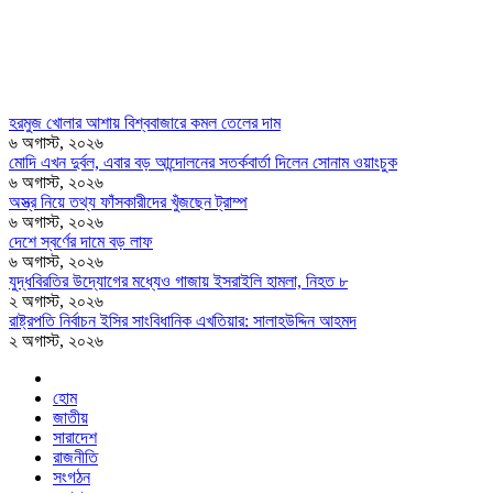
হরমুজ খোলার আশায় বিশ্ববাজারে কমল তেলের দাম
৬ অগাস্ট, ২০২৬
মোদি এখন দুর্বল, এবার বড় আন্দোলনের সতর্কবার্তা দিলেন সোনাম ওয়াংচুক
৬ অগাস্ট, ২০২৬
অস্ত্র নিয়ে তথ্য ফাঁসকারীদের খুঁজছেন ট্রাম্প
৬ অগাস্ট, ২০২৬
দেশে স্বর্ণের দামে বড় লাফ
৬ অগাস্ট, ২০২৬
যুদ্ধবিরতির উদ্যোগের মধ্যেও গাজায় ইসরাইলি হামলা, নিহত ৮
২ অগাস্ট, ২০২৬
রাষ্ট্রপতি নির্বাচন ইসির সাংবিধানিক এখতিয়ার: সালাহউদ্দিন আহমদ
২ অগাস্ট, ২০২৬
হোম
জাতীয়
সারাদেশ
রাজনীতি
সংগঠন