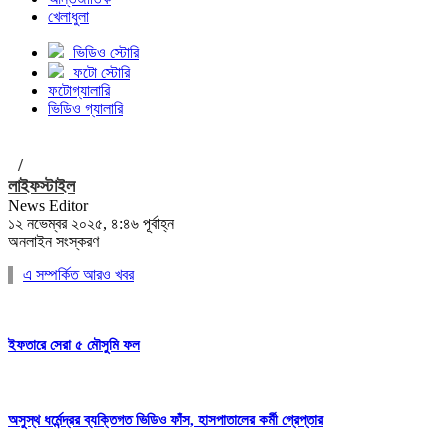
খেলাধুলা
ভিডিও স্টোরি
ফটো স্টোরি
ফটোগ্যালারি
ভিডিও গ্যালারি
/
লাইফস্টাইল
News Editor
১২ নভেম্বর ২০২৫, ৪:৪৬ পূর্বাহ্ন
অনলাইন সংস্করণ
এ সম্পর্কিত আরও খবর
ইফতারে সেরা ৫ মৌসুমি ফল
অসুস্থ ধর্মেন্দ্রর ব্যক্তিগত ভিডিও ফাঁস, হাসপাতালের কর্মী গ্রেপ্তার