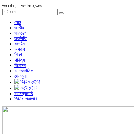
শুক্রবার , ৭ অগাস্ট ২০২৬
হোম
জাতীয়
সারাদেশ
রাজনীতি
সংগঠন
অপরাধ
শিক্ষা
বানিজ্য
বিনোদন
আর্ন্তজাতিক
খেলাধুলা
ভিডিও স্টোরি
ফটো স্টোরি
ফটোগ্যালারি
ভিডিও গ্যালারি