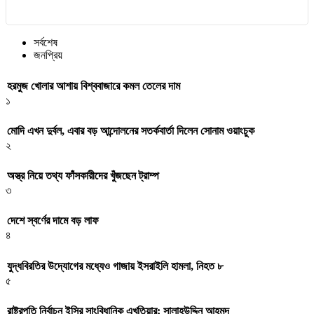
সর্বশেষ
জনপ্রিয়
হরমুজ খোলার আশায় বিশ্ববাজারে কমল তেলের দাম
১
মোদি এখন দুর্বল, এবার বড় আন্দোলনের সতর্কবার্তা দিলেন সোনাম ওয়াংচুক
২
অস্ত্র নিয়ে তথ্য ফাঁসকারীদের খুঁজছেন ট্রাম্প
৩
দেশে স্বর্ণের দামে বড় লাফ
৪
যুদ্ধবিরতির উদ্যোগের মধ্যেও গাজায় ইসরাইলি হামলা, নিহত ৮
৫
রাষ্ট্রপতি নির্বাচন ইসির সাংবিধানিক এখতিয়ার: সালাহউদ্দিন আহমদ