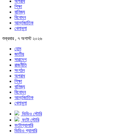
অপরাধ
শিক্ষা
বানিজ্য
বিনোদন
আর্ন্তজাতিক
খেলাধুলা
শুক্রবার , ৭ অগাস্ট ২০২৬
হোম
জাতীয়
সারাদেশ
রাজনীতি
সংগঠন
অপরাধ
শিক্ষা
বানিজ্য
বিনোদন
আর্ন্তজাতিক
খেলাধুলা
ভিডিও স্টোরি
ফটো স্টোরি
ফটোগ্যালারি
ভিডিও গ্যালারি