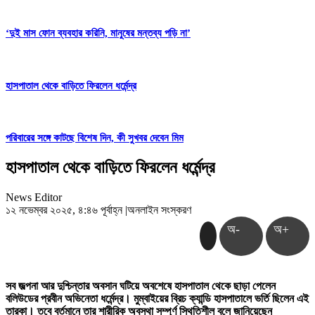
‘দুই মাস ফোন ব্যবহার করিনি, মানুষের মন্তব্য পড়ি না’
হাসপাতাল থেকে বাড়িতে ফিরলেন ধর্মেন্দ্র
পরিবারের সঙ্গে কাটছে বিশেষ দিন, কী সুখবর দেবেন মিম
হাসপাতাল থেকে বাড়িতে ফিরলেন ধর্মেন্দ্র
News Editor
১২ নভেম্বর ২০২৫, ৪:৪৬ পূর্বাহ্ন
|
অনলাইন সংস্করণ
অ-
অ+
সব জল্পনা আর দুশ্চিন্তার অবসান ঘটিয়ে অবশেষে হাসপাতাল থেকে ছাড়া পেলেন
বলিউডের প্রবীন অভিনেতা ধর্মেন্দ্র। মুম্বাইয়ের ব্রিচ ক্যান্ডি হাসপাতালে ভর্তি ছিলেন এই
তারকা। তবে বর্তমানে তার শারীরিক অবস্থা সম্পূর্ণ স্থিতিশীল বলে জানিয়েছেন