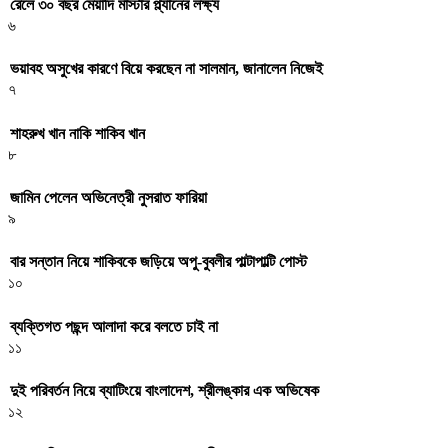
রেলে ৩০ বছর মেয়াদি মাস্টার প্ল্যানের লক্ষ্য
৬
ভয়াবহ অসুখের কারণে বিয়ে করছেন না সালমান, জানালেন নিজেই
৭
শাহরুখ খান নাকি শাকিব খান
৮
জামিন পেলেন অভিনেত্রী নুসরাত ফারিয়া
৯
বার সন্তান নিয়ে শাকিবকে জড়িয়ে অপু-বুবলীর পাল্টাপাল্টি পোস্ট
১০
ব্যক্তিগত পছন্দ আলাদা করে বলতে চাই না
১১
দুই পরিবর্তন নিয়ে ব্যাটিংয়ে বাংলাদেশ, শ্রীলঙ্কার এক অভিষেক
১২