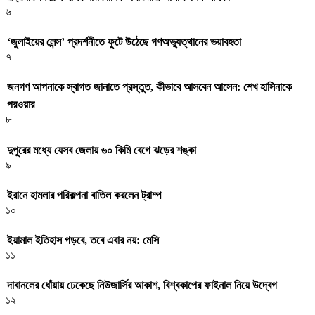
৬
‘জুলাইয়ের লেন্স’ প্রদর্শনীতে ফুটে উঠেছে গণঅভ্যুত্থানের ভয়াবহতা
৭
জনগণ আপনাকে স্বাগত জানাতে প্রস্তুত, কীভাবে আসবেন আসেন: শেখ হাসিনাকে
পরওয়ার
৮
দুপুরের মধ্যে যেসব জেলায় ৬০ কিমি বেগে ঝড়ের শঙ্কা
৯
ইরানে হামলার পরিকল্পনা বাতিল করলেন ট্রাম্প
১০
ইয়ামাল ইতিহাস গড়বে, তবে এবার নয়: মেসি
১১
দাবানলের ধোঁয়ায় ঢেকেছে নিউজার্সির আকাশ, বিশ্বকাপের ফাইনাল নিয়ে উদ্বেগ
১২