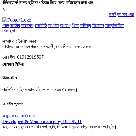
নিউইয়র্কে ঈদের ছুটিতে পরিবার নিয়ে সময় কাটাচ্ছেন রুনা খান
২০
জনপ্রিয় সব খবর
হোম
জাতীয়
সারাদেশ
রাজনীতি
সংগঠন
অপরাধ
শিক্ষা
বানিজ্য
বিনোদন
আর্ন্তজাতিক
খেলাধুলা
সম্পাদক : কৈলাস সরকার
কার্যালয়: একে কমপ্লেক্স, কদমতলী, কেরানীগঞ্জ, ঢাকা-১৩১০।
মোবাইল: 01912919507
সোশ্যাল মিডিয়া
নিউজলেটার
প্রতিদিন মেইলে আপডেট পেতে সাবস্ক্রাইব করুন।
মোবাইল অ্যাপস
অ্যান্ড্রয়েড
আইফোন
Developed & Maintainance by DEON IT
এই ওয়েবসাইটের কোনো লেখা, ছবি, ভিডিও অনুমতি ছাড়া ব্যবহার বেআইনি।