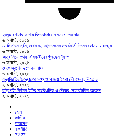
হরমুজ খোলার আশায় বিশ্ববাজারে কমল তেলের দাম
৬ অগাস্ট, ২০২৬
মোদি এখন দুর্বল, এবার বড় আন্দোলনের সতর্কবার্তা দিলেন সোনাম ওয়াংচুক
৬ অগাস্ট, ২০২৬
অস্ত্র নিয়ে তথ্য ফাঁসকারীদের খুঁজছেন ট্রাম্প
৬ অগাস্ট, ২০২৬
দেশে স্বর্ণের দামে বড় লাফ
৬ অগাস্ট, ২০২৬
যুদ্ধবিরতির উদ্যোগের মধ্যেও গাজায় ইসরাইলি হামলা, নিহত ৮
২ অগাস্ট, ২০২৬
রাষ্ট্রপতি নির্বাচন ইসির সাংবিধানিক এখতিয়ার: সালাহউদ্দিন আহমদ
২ অগাস্ট, ২০২৬
হোম
জাতীয়
সারাদেশ
রাজনীতি
সংগঠন