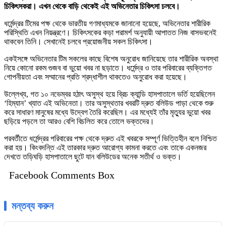
চিকিৎসকরা। এখন থেকে বাড়ি থেকেই এই অভিনেতার চিকিৎসা চলবে।
ধর্মেন্দ্রর টিমের পক্ষ থেকে ভারতীয় গণমাধ্যমকে জানানো হয়েছে, অভিনেতার শারীরিক
পরিস্থিতি এখন নিয়ন্ত্রণে। চিকিৎসকের কড়া পরামর্শ অনুযায়ী আপাতত নিজ বাসভবনেই
থাকবেন তিনি। সেখানেই চলবে প্রয়োজনীয় সকল চিকিৎসা।
একইসঙ্গে অভিনেতার টিম সকলের কাছে বিশেষ অনুরোধ জানিয়েছে তার শারীরিক অবস্থা
নিয়ে কোনো রকম গুজব বা ভুয়ো খবর না ছড়াতে। ধর্মেন্দ্র ও তার পরিবারের ব্যক্তিগত
গোপনীয়তা এবং সম্মানের প্রতি শ্রদ্ধাশীল থাকতেও অনুরোধ করা হয়েছে।
উল্লেখ্য, গত ১০ নভেম্বর হঠাৎ অসুস্থ হয়ে ব্রিচ ক্যান্ডি হাসপাতালে ভর্তি হয়েছিলেন
‘হিম্যান’ খ্যাত এই অভিনেতা। তার অসুস্থতার খবরটি দ্রুত বলিউড পাড়া থেকে শুরু
করে সাধারণ মানুষের মধ্যে উদ্বেগ তৈরি করেছিল। এর মধ্যেই তাঁর মৃত্যুর ভুয়ো খবর
ছড়িয়ে পড়লে তা আরও বেশি বিচলিত করে তোলে ভক্তদের।
পরবর্তীতে ধর্মেন্দ্রর পরিবারের পক্ষ থেকে দ্রুত এই খবরকে সম্পূর্ণ ভিত্তিহীন বলে নিশ্চিত
করা হয়। কিংবদন্তি এই তারকার দ্রুত আরোগ্য কামনা করতে এবং তাকে একনজর
দেখতে তড়িঘড়ি হাসপাতালে ছুটে যান বলিউডের অনেক সতীর্থ ও ভক্ত।
Facebook Comments Box
মন্তব্য করুন