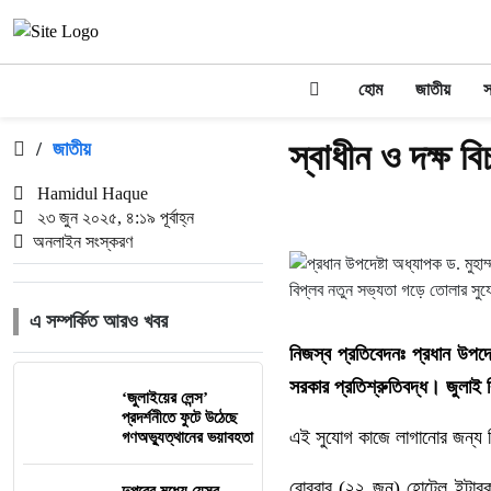
হোম
জাতীয়
স
স্বাধীন ও দক্ষ বি
/
জাতীয়
Hamidul Haque
২৩ জুন ২০২৫, ৪:১৯ পূর্বাহ্ন
অনলাইন সংস্করণ
এ সম্পর্কিত আরও খবর
নিজস্ব প্রতিবেদনঃ প্রধান উপদেষ
সরকার প্রতিশ্রুতিবদ্ধ। জুলাই
‘জুলাইয়ের লেন্স’
প্রদর্শনীতে ফুটে উঠেছে
এই সুযোগ কাজে লাগানোর জন্য বিচ
গণঅভ্যুত্থানের ভয়াবহতা
রোববার (২২ জুন) হোটেল ইন্টারক