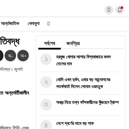
আর্ন্তজাতিক
খেলাধুলা
ুতিবদ্ধ
সর্বশেষ
জনপ্রিয়
অ-
অ+
১
হরমুজ খোলার আশায় বিশ্ববাজারে কমল
তেলের দাম
২
মোদি এখন দুর্বল, এবার বড় আন্দোলনের
সতর্কবার্তা দিলেন সোনাম ওয়াংচুক
 অন্তর্বর্তীকালীন
৩
অস্ত্র নিয়ে তথ্য ফাঁসকারীদের খুঁজছেন ট্রাম্প
৪
দেশে স্বর্ণের দামে বড় লাফ
েমিনারে তিনি এসব