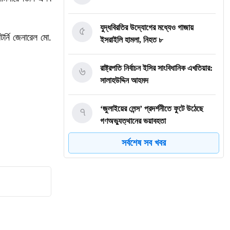
৫
যুদ্ধবিরতির উদ্যোগের মধ্যেও গাজায়
র্নি জেনারেল মো.
ইসরাইলি হামলা, নিহত ৮
৬
রাষ্ট্রপতি নির্বাচন ইসির সাংবিধানিক এখতিয়ার:
সালাহউদ্দিন আহমদ
৭
‘জুলাইয়ের লেন্স’ প্রদর্শনীতে ফুটে উঠেছে
গণঅভ্যুত্থানের ভয়াবহতা
সর্বশেষ সব খবর
৮
জনগণ আপনাকে স্বাগত জানাতে প্রস্তুত,
কীভাবে আসবেন আসেন: শেখ হাসিনাকে
পরওয়ার
৯
দুপুরের মধ্যে যেসব জেলায় ৬০ কিমি বেগে
ঝড়ের শঙ্কা