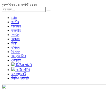
বৃহস্পতিবার , ৬ অগাস্ট ২০২৬
হোম
জাতীয়
সারাদেশ
রাজনীতি
সংগঠন
অপরাধ
শিক্ষা
বানিজ্য
বিনোদন
আর্ন্তজাতিক
খেলাধুলা
ভিডিও স্টোরি
ফটো স্টোরি
ফটোগ্যালারি
ভিডিও গ্যালারি