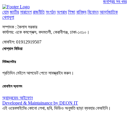
জনপ্রিয় সব খবর
হোম
জাতীয়
সারাদেশ
রাজনীতি
সংগঠন
অপরাধ
শিক্ষা
বানিজ্য
বিনোদন
আর্ন্তজাতিক
খেলাধুলা
সম্পাদক : কৈলাস সরকার
কার্যালয়: একে কমপ্লেক্স, কদমতলী, কেরানীগঞ্জ, ঢাকা-১৩১০।
মোবাইল: 01912919507
সোশ্যাল মিডিয়া
নিউজলেটার
প্রতিদিন মেইলে আপডেট পেতে সাবস্ক্রাইব করুন।
মোবাইল অ্যাপস
অ্যান্ড্রয়েড
আইফোন
Developed & Maintainance by DEON IT
এই ওয়েবসাইটের কোনো লেখা, ছবি, ভিডিও অনুমতি ছাড়া ব্যবহার বেআইনি।