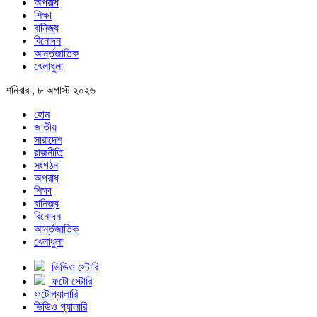
অপরাধ
শিক্ষা
বানিজ্য
বিনোদন
আর্ন্তজাতিক
খেলাধুলা
শনিবার , ৮ অগাস্ট ২০২৬
হোম
জাতীয়
সারাদেশ
রাজনীতি
সংগঠন
অপরাধ
শিক্ষা
বানিজ্য
বিনোদন
আর্ন্তজাতিক
খেলাধুলা
ভিডিও স্টোরি
ফটো স্টোরি
ফটোগ্যালারি
ভিডিও গ্যালারি