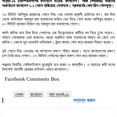
অনূর্ধ্ব-১৯ চ্যাম্পিয়নশিপের ফাইনালে উঠেছে বাংলাদেশ। আজ (শুক্রবার) ভারতের
অরুণাচলে বাংলাদেশ ২-১ গোলে হারিয়েছে নেপালকে। প্রথমার্ধের খেলা ছিল গোলশূন্য।
৭৩ মিনিটে আশিকুর রহমানের গোলে লিড নেয় গোলাম রব্বানী ছোটনের দল। বাম দিক
থেকে অধিনায়ক নাজমুল হুদা ফয়সালের কর্নারে হেড দিয়ে গোল করেন আশিকুর রহমান।
৮০ মিনিটে ব্যবধান দ্বিগুণ হয় নাজমুল হুদা ফয়সালের গোলে।
বদলি মানিক ডান দিক দিয়ে নেপালের এক ডিফেন্ডারকে কাটিয়ে বল নিয়ে ঢুকে পড়েন।
সামনে গোলরক্ষক একা থাকলেও আরো অরক্ষিত থাকা ফয়সালের সামনে বল ঠেলে দেন
মানিক। কোনো ভুল করেননি অধিনায়ক। ঠান্ডা মাথায় গোল করে ব্যবধান দ্বিগুণ করেন।
দুই গোলে লিড নেওয়ার পর বাংলাদেশ রক্ষণে শক্তি বাড়ায়। তাতে বাংলাদেশের রক্ষণে
চাপ তৈরি করে নেপাল। ৮৭ মিনিটে নেপালের সুজন দাঙ্গল গোল করে ব্যবধান কমান।
সন্ধ্যায় দ্বিতীয় সেমিফাইনালে মুখোমুখি হবে ভারত ও মালদ্বীপ। এ ম্যাচের জয়ী দলের
বিপক্ষেই আগামী রোববার ফাইনাল খেলবে বাংলাদেশ।
Facebook Comments Box
নেপাল
বাংলাদেশ
সাফ অনূর্ধ্ব-১৯
মন্তব্য করুন