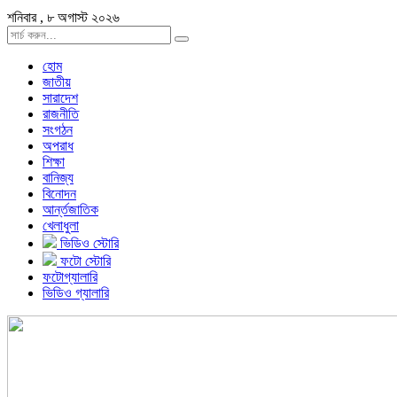
শনিবার , ৮ অগাস্ট ২০২৬
হোম
জাতীয়
সারাদেশ
রাজনীতি
সংগঠন
অপরাধ
শিক্ষা
বানিজ্য
বিনোদন
আর্ন্তজাতিক
খেলাধুলা
ভিডিও স্টোরি
ফটো স্টোরি
ফটোগ্যালারি
ভিডিও গ্যালারি