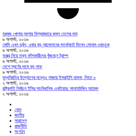
হরমুজ খোলার আশায় বিশ্ববাজারে কমল তেলের দাম
৬ অগাস্ট, ২০২৬
মোদি এখন দুর্বল, এবার বড় আন্দোলনের সতর্কবার্তা দিলেন সোনাম ওয়াংচুক
৬ অগাস্ট, ২০২৬
অস্ত্র নিয়ে তথ্য ফাঁসকারীদের খুঁজছেন ট্রাম্প
৬ অগাস্ট, ২০২৬
দেশে স্বর্ণের দামে বড় লাফ
৬ অগাস্ট, ২০২৬
যুদ্ধবিরতির উদ্যোগের মধ্যেও গাজায় ইসরাইলি হামলা, নিহত ৮
২ অগাস্ট, ২০২৬
রাষ্ট্রপতি নির্বাচন ইসির সাংবিধানিক এখতিয়ার: সালাহউদ্দিন আহমদ
২ অগাস্ট, ২০২৬
হোম
জাতীয়
সারাদেশ
রাজনীতি
সংগঠন