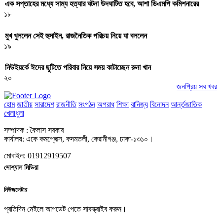
এক সপ্তাহের মধ্যে সাম্য হত্যার ঘটনা উদঘাটিত হবে, আশা ডিএমপি কমিশনারের
১৮
মুখ খুললেন সেই হুসাইন, রাজনৈতিক পরিচয় নিয়ে যা বললেন
১৯
নিউইয়র্কে ঈদের ছুটিতে পরিবার নিয়ে সময় কাটাচ্ছেন রুনা খান
২০
জনপ্রিয় সব খবর
হোম
জাতীয়
সারাদেশ
রাজনীতি
সংগঠন
অপরাধ
শিক্ষা
বানিজ্য
বিনোদন
আর্ন্তজাতিক
খেলাধুলা
সম্পাদক : কৈলাস সরকার
কার্যালয়: একে কমপ্লেক্স, কদমতলী, কেরানীগঞ্জ, ঢাকা-১৩১০।
মোবাইল: 01912919507
সোশ্যাল মিডিয়া
নিউজলেটার
প্রতিদিন মেইলে আপডেট পেতে সাবস্ক্রাইব করুন।