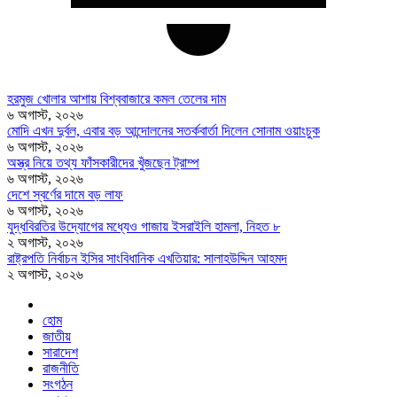
হরমুজ খোলার আশায় বিশ্ববাজারে কমল তেলের দাম
৬ অগাস্ট, ২০২৬
মোদি এখন দুর্বল, এবার বড় আন্দোলনের সতর্কবার্তা দিলেন সোনাম ওয়াংচুক
৬ অগাস্ট, ২০২৬
অস্ত্র নিয়ে তথ্য ফাঁসকারীদের খুঁজছেন ট্রাম্প
৬ অগাস্ট, ২০২৬
দেশে স্বর্ণের দামে বড় লাফ
৬ অগাস্ট, ২০২৬
যুদ্ধবিরতির উদ্যোগের মধ্যেও গাজায় ইসরাইলি হামলা, নিহত ৮
২ অগাস্ট, ২০২৬
রাষ্ট্রপতি নির্বাচন ইসির সাংবিধানিক এখতিয়ার: সালাহউদ্দিন আহমদ
২ অগাস্ট, ২০২৬
হোম
জাতীয়
সারাদেশ
রাজনীতি
সংগঠন