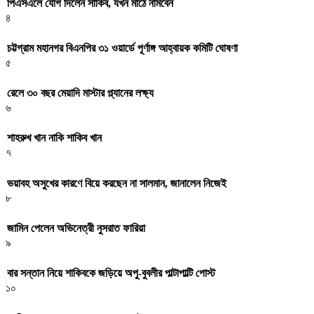
পিএসএলে যোগ দিলেন সাকিব, যখন মাঠে নামবেন
৪
চট্টগ্রাম মহানগর বিএনপির ৩১ ওয়ার্ডে পূর্ণাঙ্গ আহ্বায়ক কমিটি ঘোষণা
৫
রেলে ৩০ বছর মেয়াদি মাস্টার প্ল্যানের লক্ষ্য
৬
শাহরুখ খান নাকি শাকিব খান
৭
ভয়াবহ অসুখের কারণে বিয়ে করছেন না সালমান, জানালেন নিজেই
৮
জামিন পেলেন অভিনেত্রী নুসরাত ফারিয়া
৯
বার সন্তান নিয়ে শাকিবকে জড়িয়ে অপু-বুবলীর পাল্টাপাল্টি পোস্ট
১০