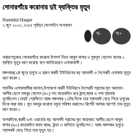
সোনারগাঁয়ে করোনায় দুই ব্যাক্তির মৃত্যু
Hamidul Haque
২ জুন ২০২০, ৯:৫৫ পূর্বাহ্ন
|
অনলাইন সংস্করণ
অ-
অ+
নারায়ণগন্জের সোনারগাঁয়ে করোনা উপসর্গ নিয়ে আবুল বাশার ও মুকবুল হোসেন নামের ২
ব্যক্তি মৃত্যু বরণ করেছে বলে জানিয়েছেন এলাকাবাসী।
মঙ্গলবার(২রা জুন) দুপুরে এ দুজন বারদী ইউনিয়নের বড় আলমদী ও দৈলেরদী এলাকায় মৃত্যু
বরণ করেন।
স্থানীয় এলাকাবাসীরা জানান,উপজেলা বারদী ইউনিয়নে দৈলেরদী গ্রামের মৃত আহসান
আলীর ছেলে মকবুর হোসেন (৪০) গত কয়েকদিন ধরে ঠান্ডা,জ্বর ও গলা ব্যাথায়
ভুগছিলেন।তারই প্রেক্ষিতে আজ মঙ্গলবার ১২টার দিকে তার শ্বাসকষ্ট বেড়ে গিয়ে দুপুরের
দিকে মারা যায়। মৃত মকবুর করোনা নমুনা পরিক্ষা করালেও রির্পোট আসার আগেই তার মৃত্যু
বরণ করেন।
অপরদিকে,বারদী ৯নং ওয়ার্ডের বড় আলমদী গ্রামের মৃত মাহাব্বত আলীর ছেলে আবুল
বাশার (৬০) কয়েকদিন যাবত জ্বর, ঠান্ডা ও কাশিতে ভুগছিলেন। আজ মঙ্গলবার দুপুরে
শ্বাসকষ্ট বেড়ে গিয়ে তার মৃত্যু হয়।