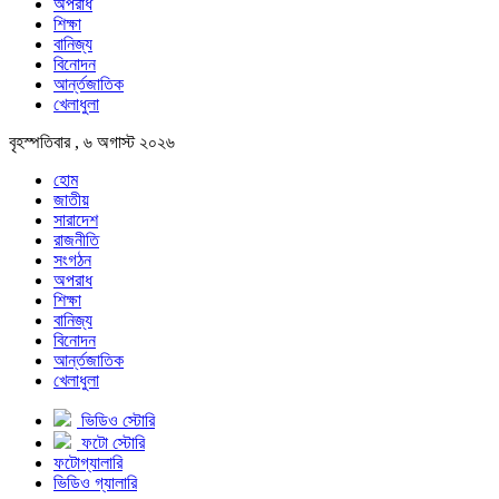
অপরাধ
শিক্ষা
বানিজ্য
বিনোদন
আর্ন্তজাতিক
খেলাধুলা
বৃহস্পতিবার , ৬ অগাস্ট ২০২৬
হোম
জাতীয়
সারাদেশ
রাজনীতি
সংগঠন
অপরাধ
শিক্ষা
বানিজ্য
বিনোদন
আর্ন্তজাতিক
খেলাধুলা
ভিডিও স্টোরি
ফটো স্টোরি
ফটোগ্যালারি
ভিডিও গ্যালারি