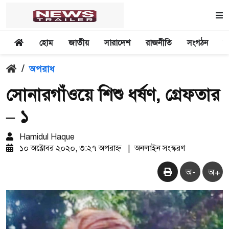
হোম
জাতীয়
সারাদেশ
রাজনীতি
সংগঠন
অ
/
অপরাধ
সোনারগাঁওয়ে শিশু ধর্ষণ, গ্রেফতার
– ১
Hamidul Haque
১০ অক্টোবর ২০২০, ৩:২৭ অপরাহ্ন
|
অনলাইন সংস্করণ
অ-
অ+