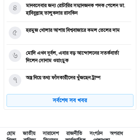
৪
মানবসেবার জন্য রোটারির সম্মানজনক পদক পেলেন ডা.
হাবিবুল্লাহ তালুকদার রাসকিন
৫
হরমুজ খোলার আশায় বিশ্ববাজারে কমল তেলের দাম
৬
মোদি এখন দুর্বল, এবার বড় আন্দোলনের সতর্কবার্তা
দিলেন সোনাম ওয়াংচুক
৭
অস্ত্র নিয়ে তথ্য ফাঁসকারীদের খুঁজছেন ট্রাম্প
সর্বশেষ সব খবর
৮
দেশে স্বর্ণের দামে বড় লাফ
৯
যুদ্ধবিরতির উদ্যোগের মধ্যেও গাজায় ইসরাইলি হামলা,
নিহত ৮
হোম
জাতীয়
সারাদেশ
রাজনীতি
সংগঠন
অপরাধ