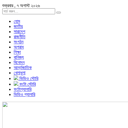
শুক্রবার , ৭ অগাস্ট ২০২৬
হোম
জাতীয়
সারাদেশ
রাজনীতি
সংগঠন
অপরাধ
শিক্ষা
বানিজ্য
বিনোদন
আর্ন্তজাতিক
খেলাধুলা
ভিডিও স্টোরি
ফটো স্টোরি
ফটোগ্যালারি
ভিডিও গ্যালারি