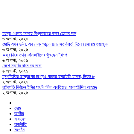
হরমুজ খোলার আশায় বিশ্ববাজারে কমল তেলের দাম
৬ অগাস্ট, ২০২৬
মোদি এখন দুর্বল, এবার বড় আন্দোলনের সতর্কবার্তা দিলেন সোনাম ওয়াংচুক
৬ অগাস্ট, ২০২৬
অস্ত্র নিয়ে তথ্য ফাঁসকারীদের খুঁজছেন ট্রাম্প
৬ অগাস্ট, ২০২৬
দেশে স্বর্ণের দামে বড় লাফ
৬ অগাস্ট, ২০২৬
যুদ্ধবিরতির উদ্যোগের মধ্যেও গাজায় ইসরাইলি হামলা, নিহত ৮
২ অগাস্ট, ২০২৬
রাষ্ট্রপতি নির্বাচন ইসির সাংবিধানিক এখতিয়ার: সালাহউদ্দিন আহমদ
২ অগাস্ট, ২০২৬
হোম
জাতীয়
সারাদেশ
রাজনীতি
সংগঠন