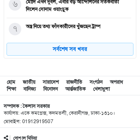
৬
মোদি এখন দুর্বল, এবার বড় আন্দোলনের সতর্কবার্তা
দিলেন সোনাম ওয়াংচুক
৭
অস্ত্র নিয়ে তথ্য ফাঁসকারীদের খুঁজছেন ট্রাম্প
সর্বশেষ সব খবর
৮
দেশে স্বর্ণের দামে বড় লাফ
৯
যুদ্ধবিরতির উদ্যোগের মধ্যেও গাজায় ইসরাইলি হামলা,
নিহত ৮
হোম
জাতীয়
সারাদেশ
রাজনীতি
সংগঠন
অপরাধ
শিক্ষা
বানিজ্য
বিনোদন
আর্ন্তজাতিক
খেলাধুলা
১০
রাষ্ট্রপতি নির্বাচন ইসির সাংবিধানিক এখতিয়ার: সালাহউদ্দিন
আহমদ
সম্পাদক : কৈলাস সরকার
কার্যালয়: একে কমপ্লেক্স, কদমতলী, কেরানীগঞ্জ, ঢাকা-১৩১০।
মোবাইল: 01912919507
১১
‘জুলাইয়ের লেন্স’ প্রদর্শনীতে ফুটে উঠেছে গণঅভ্যুত্থানের
ভয়াবহতা
সোশ্যাল মিডিয়া