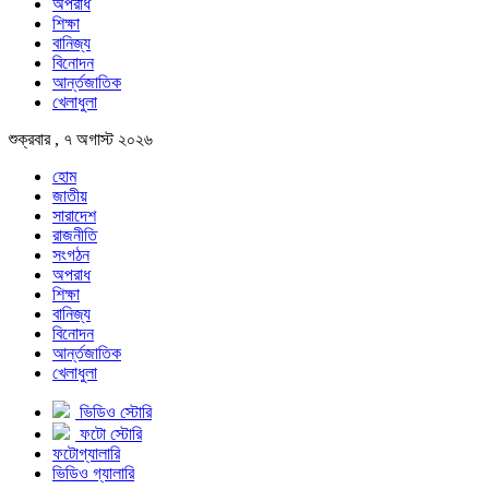
অপরাধ
শিক্ষা
বানিজ্য
বিনোদন
আর্ন্তজাতিক
খেলাধুলা
শুক্রবার , ৭ অগাস্ট ২০২৬
হোম
জাতীয়
সারাদেশ
রাজনীতি
সংগঠন
অপরাধ
শিক্ষা
বানিজ্য
বিনোদন
আর্ন্তজাতিক
খেলাধুলা
ভিডিও স্টোরি
ফটো স্টোরি
ফটোগ্যালারি
ভিডিও গ্যালারি