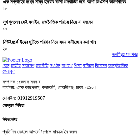
এক সপ্তাহের মধ্যে সাম্য হত্যার ঘটনা উদঘাটিত হবে, আশা ডিএমপি কমিশনারের
১৮
মুখ খুললেন সেই হুসাইন, রাজনৈতিক পরিচয় নিয়ে যা বললেন
১৯
নিউইয়র্কে ঈদের ছুটিতে পরিবার নিয়ে সময় কাটাচ্ছেন রুনা খান
২০
জনপ্রিয় সব খবর
হোম
জাতীয়
সারাদেশ
রাজনীতি
সংগঠন
অপরাধ
শিক্ষা
বানিজ্য
বিনোদন
আর্ন্তজাতিক
খেলাধুলা
সম্পাদক : কৈলাস সরকার
কার্যালয়: একে কমপ্লেক্স, কদমতলী, কেরানীগঞ্জ, ঢাকা-১৩১০।
মোবাইল: 01912919507
সোশ্যাল মিডিয়া
নিউজলেটার
প্রতিদিন মেইলে আপডেট পেতে সাবস্ক্রাইব করুন।