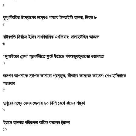
৪
যুদ্ধবিরতির উদ্যোগের মধ্যেও গাজায় ইসরাইলি হামলা, নিহত ৮
৫
রাষ্ট্রপতি নির্বাচন ইসির সাংবিধানিক এখতিয়ার: সালাহউদ্দিন আহমদ
৬
‘জুলাইয়ের লেন্স’ প্রদর্শনীতে ফুটে উঠেছে গণঅভ্যুত্থানের ভয়াবহতা
৭
জনগণ আপনাকে স্বাগত জানাতে প্রস্তুত, কীভাবে আসবেন আসেন: শেখ হাসিনাকে
পরওয়ার
৮
দুপুরের মধ্যে যেসব জেলায় ৬০ কিমি বেগে ঝড়ের শঙ্কা
৯
ইরানে হামলার পরিকল্পনা বাতিল করলেন ট্রাম্প
১০