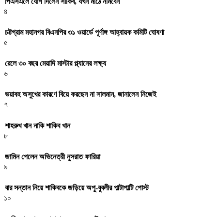
পিএসএলে যোগ দিলেন সাকিব, যখন মাঠে নামবেন
৪
চট্টগ্রাম মহানগর বিএনপির ৩১ ওয়ার্ডে পূর্ণাঙ্গ আহ্বায়ক কমিটি ঘোষণা
৫
রেলে ৩০ বছর মেয়াদি মাস্টার প্ল্যানের লক্ষ্য
৬
ভয়াবহ অসুখের কারণে বিয়ে করছেন না সালমান, জানালেন নিজেই
৭
শাহরুখ খান নাকি শাকিব খান
৮
জামিন পেলেন অভিনেত্রী নুসরাত ফারিয়া
৯
বার সন্তান নিয়ে শাকিবকে জড়িয়ে অপু-বুবলীর পাল্টাপাল্টি পোস্ট
১০