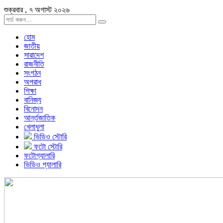
শুক্রবার , ৭ অগাস্ট ২০২৬
হোম
জাতীয়
সারাদেশ
রাজনীতি
সংগঠন
অপরাধ
শিক্ষা
বানিজ্য
বিনোদন
আর্ন্তজাতিক
খেলাধুলা
ভিডিও স্টোরি
ফটো স্টোরি
ফটোগ্যালারি
ভিডিও গ্যালারি