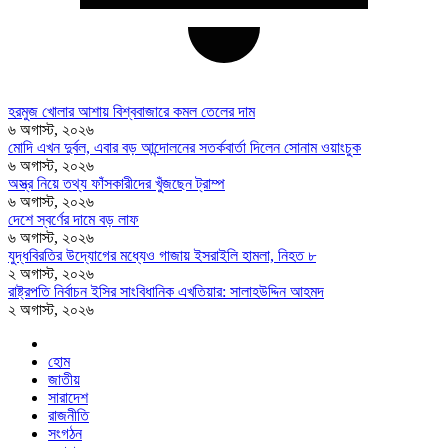
হরমুজ খোলার আশায় বিশ্ববাজারে কমল তেলের দাম
৬ অগাস্ট, ২০২৬
মোদি এখন দুর্বল, এবার বড় আন্দোলনের সতর্কবার্তা দিলেন সোনাম ওয়াংচুক
৬ অগাস্ট, ২০২৬
অস্ত্র নিয়ে তথ্য ফাঁসকারীদের খুঁজছেন ট্রাম্প
৬ অগাস্ট, ২০২৬
দেশে স্বর্ণের দামে বড় লাফ
৬ অগাস্ট, ২০২৬
যুদ্ধবিরতির উদ্যোগের মধ্যেও গাজায় ইসরাইলি হামলা, নিহত ৮
২ অগাস্ট, ২০২৬
রাষ্ট্রপতি নির্বাচন ইসির সাংবিধানিক এখতিয়ার: সালাহউদ্দিন আহমদ
২ অগাস্ট, ২০২৬
হোম
জাতীয়
সারাদেশ
রাজনীতি
সংগঠন