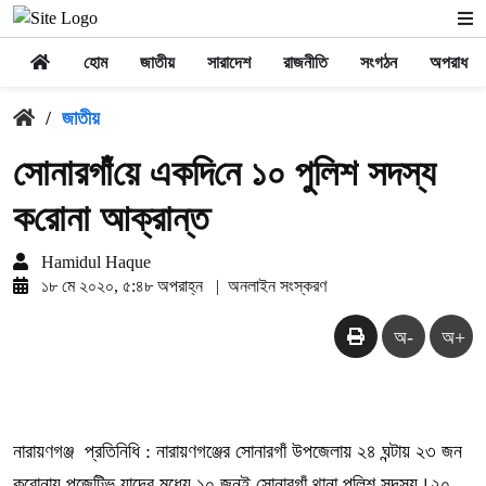
হোম
জাতীয়
সারাদেশ
রাজনীতি
সংগঠন
অপরাধ
/
জাতীয়
সোনারগাঁ‌য়ে এক‌দি‌নে ১০ পু‌লিশ সদস্য
ক‌রোনা আক্রান্ত
Hamidul Haque
১৮ মে ২০২০, ৫:৪৮ অপরাহ্ন
|
অনলাইন সংস্করণ
অ-
অ+
নারায়ণগঞ্জ প্রতিনিধি : নারায়ণগঞ্জের সোনারগাঁ উপজেলায় ২৪ ঘন্টায় ২৩ জন
করোনায় পজেটিভ যাদের মধ্যে ১০ জনই সোনারগাঁ থানা পুলিশ সদস্য।২০