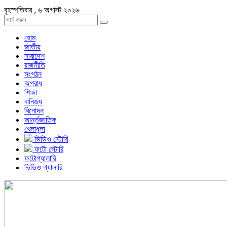
বৃহস্পতিবার , ৬ অগাস্ট ২০২৬
হোম
জাতীয়
সারাদেশ
রাজনীতি
সংগঠন
অপরাধ
শিক্ষা
বানিজ্য
বিনোদন
আর্ন্তজাতিক
খেলাধুলা
ভিডিও স্টোরি
ফটো স্টোরি
ফটোগ্যালারি
ভিডিও গ্যালারি