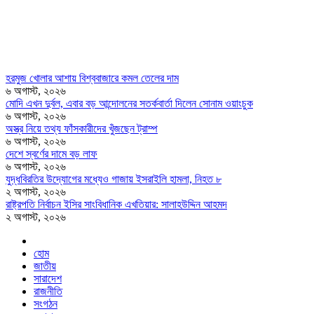
হরমুজ খোলার আশায় বিশ্ববাজারে কমল তেলের দাম
৬ অগাস্ট, ২০২৬
মোদি এখন দুর্বল, এবার বড় আন্দোলনের সতর্কবার্তা দিলেন সোনাম ওয়াংচুক
৬ অগাস্ট, ২০২৬
অস্ত্র নিয়ে তথ্য ফাঁসকারীদের খুঁজছেন ট্রাম্প
৬ অগাস্ট, ২০২৬
দেশে স্বর্ণের দামে বড় লাফ
৬ অগাস্ট, ২০২৬
যুদ্ধবিরতির উদ্যোগের মধ্যেও গাজায় ইসরাইলি হামলা, নিহত ৮
২ অগাস্ট, ২০২৬
রাষ্ট্রপতি নির্বাচন ইসির সাংবিধানিক এখতিয়ার: সালাহউদ্দিন আহমদ
২ অগাস্ট, ২০২৬
হোম
জাতীয়
সারাদেশ
রাজনীতি
সংগঠন