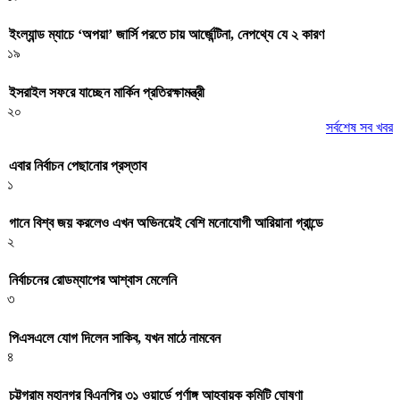
ইংল্যান্ড ম্যাচে ‘অপয়া’ জার্সি পরতে চায় আর্জেন্টিনা, নেপথ্যে যে ২ কারণ
১৯
ইসরাইল সফরে যাচ্ছেন মার্কিন প্রতিরক্ষামন্ত্রী
২০
সর্বশেষ সব খবর
এবার নির্বাচন পেছানোর প্রস্তাব
১
গানে বিশ্ব জয় করলেও এখন অভিনয়েই বেশি মনোযোগী আরিয়ানা গ্রান্ডে
২
নির্বাচনের রোডম্যাপের আশ্বাস মেলেনি
৩
পিএসএলে যোগ দিলেন সাকিব, যখন মাঠে নামবেন
৪
চট্টগ্রাম মহানগর বিএনপির ৩১ ওয়ার্ডে পূর্ণাঙ্গ আহ্বায়ক কমিটি ঘোষণা