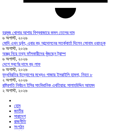
হরমুজ খোলার আশায় বিশ্ববাজারে কমল তেলের দাম
৬ অগাস্ট, ২০২৬
মোদি এখন দুর্বল, এবার বড় আন্দোলনের সতর্কবার্তা দিলেন সোনাম ওয়াংচুক
৬ অগাস্ট, ২০২৬
অস্ত্র নিয়ে তথ্য ফাঁসকারীদের খুঁজছেন ট্রাম্প
৬ অগাস্ট, ২০২৬
দেশে স্বর্ণের দামে বড় লাফ
৬ অগাস্ট, ২০২৬
যুদ্ধবিরতির উদ্যোগের মধ্যেও গাজায় ইসরাইলি হামলা, নিহত ৮
২ অগাস্ট, ২০২৬
রাষ্ট্রপতি নির্বাচন ইসির সাংবিধানিক এখতিয়ার: সালাহউদ্দিন আহমদ
২ অগাস্ট, ২০২৬
হোম
জাতীয়
সারাদেশ
রাজনীতি
সংগঠন