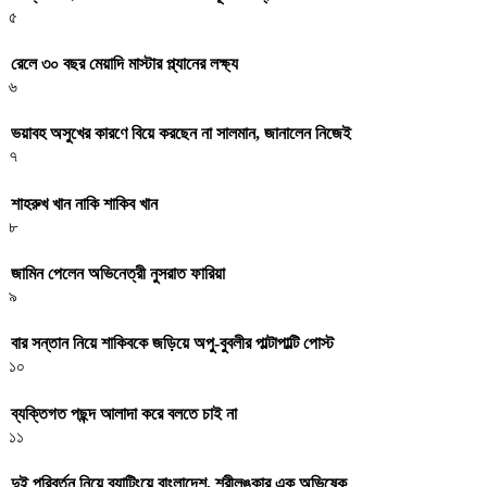
৫
রেলে ৩০ বছর মেয়াদি মাস্টার প্ল্যানের লক্ষ্য
৬
ভয়াবহ অসুখের কারণে বিয়ে করছেন না সালমান, জানালেন নিজেই
৭
শাহরুখ খান নাকি শাকিব খান
৮
জামিন পেলেন অভিনেত্রী নুসরাত ফারিয়া
৯
বার সন্তান নিয়ে শাকিবকে জড়িয়ে অপু-বুবলীর পাল্টাপাল্টি পোস্ট
১০
ব্যক্তিগত পছন্দ আলাদা করে বলতে চাই না
১১
দুই পরিবর্তন নিয়ে ব্যাটিংয়ে বাংলাদেশ, শ্রীলঙ্কার এক অভিষেক