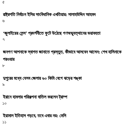
৫
রাষ্ট্রপতি নির্বাচন ইসির সাংবিধানিক এখতিয়ার: সালাহউদ্দিন আহমদ
৬
‘জুলাইয়ের লেন্স’ প্রদর্শনীতে ফুটে উঠেছে গণঅভ্যুত্থানের ভয়াবহতা
৭
জনগণ আপনাকে স্বাগত জানাতে প্রস্তুত, কীভাবে আসবেন আসেন: শেখ হাসিনাকে
পরওয়ার
৮
দুপুরের মধ্যে যেসব জেলায় ৬০ কিমি বেগে ঝড়ের শঙ্কা
৯
ইরানে হামলার পরিকল্পনা বাতিল করলেন ট্রাম্প
১০
ইয়ামাল ইতিহাস গড়বে, তবে এবার নয়: মেসি
১১