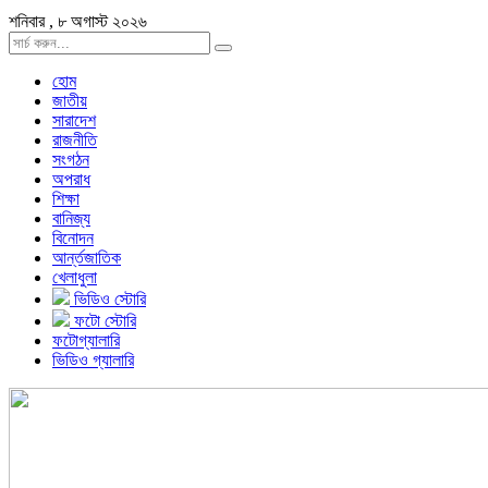
শনিবার , ৮ অগাস্ট ২০২৬
হোম
জাতীয়
সারাদেশ
রাজনীতি
সংগঠন
অপরাধ
শিক্ষা
বানিজ্য
বিনোদন
আর্ন্তজাতিক
খেলাধুলা
ভিডিও স্টোরি
ফটো স্টোরি
ফটোগ্যালারি
ভিডিও গ্যালারি