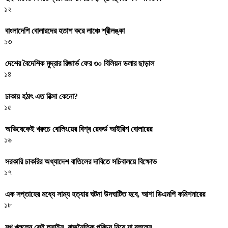
১২
বাংলাদেশি বোলারদের হতাশ করে লাঞ্চে শ্রীলঙ্কা
১৩
দেশের বৈদেশিক মুদ্রার রিজার্ভ ফের ৩০ বিলিয়ন ডলার ছাড়াল
১৪
ঢাকায় হঠাৎ এত রিক্সা কেনো?
১৫
অভিষেকেই খরুচে বোলিংয়ের বিশ্ব রেকর্ড আইরিশ বোলারের
১৬
সরকারি চাকরির অধ্যাদেশ বাতিলের দাবিতে সচিবালয়ে বিক্ষোভ
১৭
এক সপ্তাহের মধ্যে সাম্য হত্যার ঘটনা উদঘাটিত হবে, আশা ডিএমপি কমিশনারের
১৮
মুখ খুললেন সেই হুসাইন, রাজনৈতিক পরিচয় নিয়ে যা বললেন