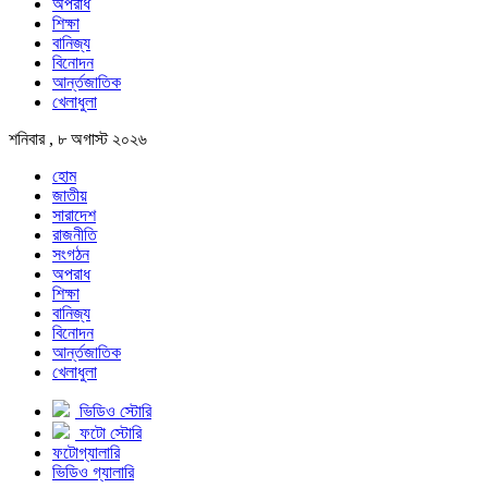
অপরাধ
শিক্ষা
বানিজ্য
বিনোদন
আর্ন্তজাতিক
খেলাধুলা
শনিবার , ৮ অগাস্ট ২০২৬
হোম
জাতীয়
সারাদেশ
রাজনীতি
সংগঠন
অপরাধ
শিক্ষা
বানিজ্য
বিনোদন
আর্ন্তজাতিক
খেলাধুলা
ভিডিও স্টোরি
ফটো স্টোরি
ফটোগ্যালারি
ভিডিও গ্যালারি