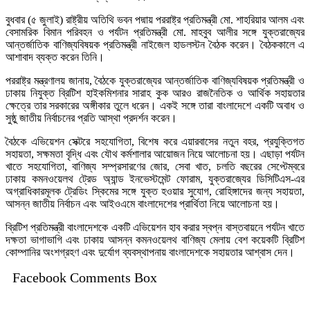
বুধবার (৫ জুলাই) রাষ্ট্রীয় অতিথি ভবন পদ্মায় পররাষ্ট্র প্রতিমন্ত্রী মো. শাহরিয়ার আলম এবং
বেসামরিক বিমান পরিবহন ও পর্যটন প্রতিমন্ত্রী মো. মাহবুব আলীর সঙ্গে যুক্তরাজ্যের
আন্তর্জাতিক বাণিজ্যবিষয়ক প্রতিমন্ত্রী নাইজেল হাডলস্টন বৈঠক করেন। বৈঠককালে এ
আশাবাদ ব্যক্ত করেন তিনি।
পররাষ্ট্র মন্ত্রণালয় জানায়, বৈঠকে যুক্তরাজ্যের আন্তর্জাতিক বাণিজ্যবিষয়ক প্রতিমন্ত্রী ও
ঢাকায় নিযুক্ত ব্রিটিশ হাইকমিশনার সারাহ কুক আরও রাজনৈতিক ও আর্থিক সহায়তার
ক্ষেত্রে তার সরকারের অঙ্গীকার তুলে ধরেন। একই সঙ্গে তারা বাংলাদেশে একটি অবাধ ও
সুষ্ঠু জাতীয় নির্বাচনের প্রতি আস্থা প্রদর্শন করেন।
বৈঠকে এভিয়েশন সেক্টরে সহযোগিতা, বিশেষ করে এয়ারবাসের নতুন বহর, প্রযুক্তিগত
সহায়তা, সক্ষমতা বৃদ্ধি এবং যৌথ কর্মশালার আয়োজন নিয়ে আলোচনা হয়। এছাড়া পর্যটন
খাতে সহযোগিতা, বাণিজ্য সম্প্রসারণের জোর, সেবা খাত, চলতি বছরের সেপ্টেম্বরে
ঢাকায় কমনওয়েলথ ট্রেড অ্যান্ড ইনভেস্টমেন্ট ফোরাম, যুক্তরাজ্যের ডিসিটিএস-এর
অগ্রাধিকারমূলক ট্রেডিং স্কিমের সঙ্গে যুক্ত হওয়ার সুযোগ, রোহিঙ্গাদের জন্য সহায়তা,
আসন্ন জাতীয় নির্বাচন এবং আইওএমে বাংলাদেশের প্রার্থিতা নিয়ে আলোচনা হয়।
ব্রিটিশ প্রতিমন্ত্রী বাংলাদেশকে একটি এভিয়েশন হাব করার স্বপ্ন বাস্তবায়নে পর্যটন খাতে
দক্ষতা ভাগাভাগি এবং ঢাকায় আসন্ন কমনওয়েলথ বাণিজ্য মেলায় বেশ কয়েকটি ব্রিটিশ
কোম্পানির অংশগ্রহণ এবং দুর্যোগ ব্যবস্থাপনায় বাংলাদেশকে সহায়তার আশ্বাস দেন।
Facebook Comments Box