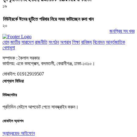
১৯
নিউইয়র্কে ঈদের ছুটিতে পরিবার নিয়ে সময় কাটাচ্ছেন রুনা খান
২০
জনপ্রিয় সব খবর
হোম
জাতীয়
সারাদেশ
রাজনীতি
সংগঠন
অপরাধ
শিক্ষা
বানিজ্য
বিনোদন
আর্ন্তজাতিক
খেলাধুলা
সম্পাদক : কৈলাস সরকার
কার্যালয়: একে কমপ্লেক্স, কদমতলী, কেরানীগঞ্জ, ঢাকা-১৩১০।
মোবাইল: 01912919507
সোশ্যাল মিডিয়া
নিউজলেটার
প্রতিদিন মেইলে আপডেট পেতে সাবস্ক্রাইব করুন।
মোবাইল অ্যাপস
অ্যান্ড্রয়েড
আইফোন