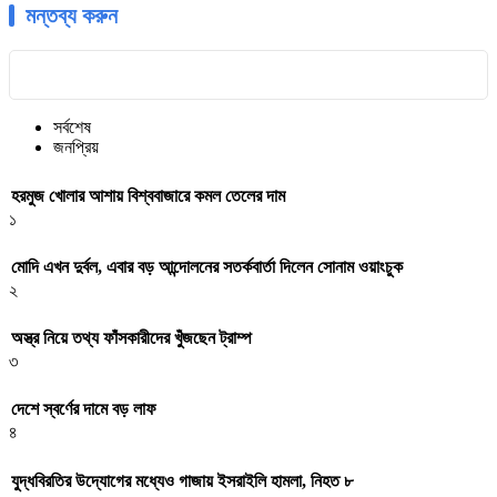
মন্তব্য করুন
সর্বশেষ
জনপ্রিয়
হরমুজ খোলার আশায় বিশ্ববাজারে কমল তেলের দাম
১
মোদি এখন দুর্বল, এবার বড় আন্দোলনের সতর্কবার্তা দিলেন সোনাম ওয়াংচুক
২
অস্ত্র নিয়ে তথ্য ফাঁসকারীদের খুঁজছেন ট্রাম্প
৩
দেশে স্বর্ণের দামে বড় লাফ
৪
যুদ্ধবিরতির উদ্যোগের মধ্যেও গাজায় ইসরাইলি হামলা, নিহত ৮