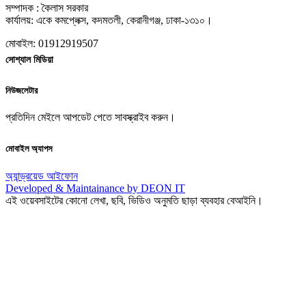
সম্পাদক : কৈলাস সরকার
কার্যালয়: একে কমপ্লেক্স, কদমতলী, কেরানীগঞ্জ, ঢাকা-১৩১০।
মোবাইল: 01912919507
সোশ্যাল মিডিয়া
নিউজলেটার
প্রতিদিন মেইলে আপডেট পেতে সাবস্ক্রাইব করুন।
মোবাইল অ্যাপস
অ্যান্ড্রয়েড
আইফোন
Developed & Maintainance by DEON IT
এই ওয়েবসাইটের কোনো লেখা, ছবি, ভিডিও অনুমতি ছাড়া ব্যবহার বেআইনি।