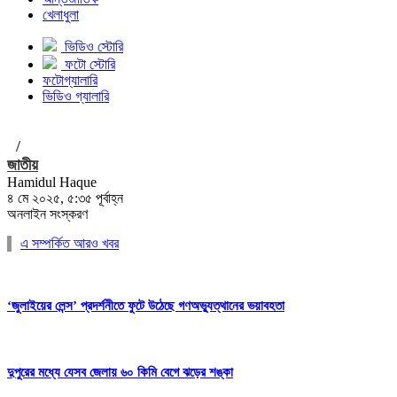
খেলাধুলা
ভিডিও স্টোরি
ফটো স্টোরি
ফটোগ্যালারি
ভিডিও গ্যালারি
/
জাতীয়
Hamidul Haque
৪ মে ২০২৫, ৫:৩৫ পূর্বাহ্ন
অনলাইন সংস্করণ
এ সম্পর্কিত আরও খবর
‘জুলাইয়ের লেন্স’ প্রদর্শনীতে ফুটে উঠেছে গণঅভ্যুত্থানের ভয়াবহতা
দুপুরের মধ্যে যেসব জেলায় ৬০ কিমি বেগে ঝড়ের শঙ্কা