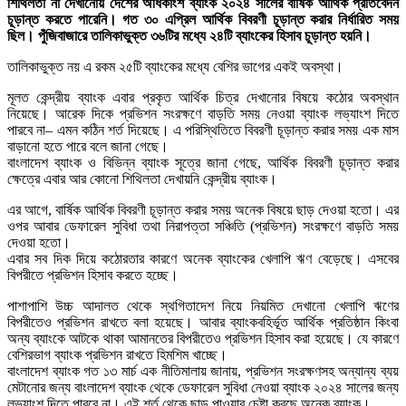
শিথিলতা না দেখানোয় দেশের অধিকাংশ ব্যাংক ২০২৪ সালের বার্ষিক আর্থিক প্রতিবেদন
চূড়ান্ত করতে পারেনি। গত ৩০ এপ্রিল আর্থিক বিবরণী চূড়ান্ত করার নির্ধারিত সময়
ছিল। পুঁজিবাজারে তালিকাভুক্ত ৩৬টির মধ্যে ২৪টি ব্যাংকের হিসাব চূড়ান্ত হয়নি।
তালিকাভুক্ত নয় এ রকম ২৫টি ব্যাংকের মধ্যে বেশির ভাগের একই অবস্থা।
মূলত কেন্দ্রীয় ব্যাংক এবার প্রকৃত আর্থিক চিত্র দেখানোর বিষয়ে কঠোর অবস্থান
নিয়েছে। আরেক দিকে প্রভিশন সংরক্ষণে বাড়তি সময় নেওয়া ব্যাংক লভ্যাংশ দিতে
পারবে না– এমন কঠিন শর্ত দিয়েছে। এ পরিস্থিতিতে বিবরণী চূড়ান্ত করার সময় এক মাস
বাড়ানো হতে পারে বলে জানা গেছে।
বাংলাদেশ ব্যাংক ও বিভিন্ন ব্যাংক সূত্রে জানা গেছে, আর্থিক বিবরণী চূড়ান্ত করার
ক্ষেত্রে এবার আর কোনো শিথিলতা দেখায়নি কেন্দ্রীয় ব্যাংক।
এর আগে, বার্ষিক আর্থিক বিবরণী চূড়ান্ত করার সময় অনেক বিষয়ে ছাড় দেওয়া হতো। এর
ওপর আবার ডেফারেল সুবিধা তথা নিরাপত্তা সঞ্চিতি (প্রভিশন) সংরক্ষণে বাড়তি সময়
দেওয়া হতো।
এবার সব দিক দিয়ে কঠোরতার কারণে অনেক ব্যাংকের খেলাপি ঋণ বেড়েছে। এসবের
বিপরীতে প্রভিশন হিসাব করতে হচ্ছে।
পাশাপাশি উচ্চ আদালত থেকে স্থগিতাদেশ নিয়ে নিয়মিত দেখানো খেলাপি ঋণের
বিপরীতেও প্রভিশন রাখতে বলা হয়েছে। আবার ব্যাংকবহির্ভূত আর্থিক প্রতিষ্ঠান কিংবা
অন্য ব্যাংকে আটকে থাকা আমানতের বিপরীতেও প্রভিশন হিসাব করা হয়েছে। যে কারণে
বেশিরভাগ ব্যাংক প্রভিশন রাখতে হিমশিম খাচ্ছে।
বাংলাদেশ ব্যাংক গত ১৩ মার্চ এক নীতিমালায় জানায়, প্রভিশন সংরক্ষণসহ অন্যান্য ব্যয়
মেটানোর জন্য বাংলাদেশ ব্যাংক থেকে ডেফারেল সুবিধা নেওয়া ব্যাংক ২০২৪ সালের জন্য
লভ্যাংশ দিতে পারবে না। এই শর্ত থেকে ছাড় পাওয়ার চেষ্টা করছে অনেক ব্যাংক।