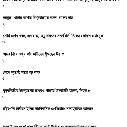
১
হরমুজ খোলার আশায় বিশ্ববাজারে কমল তেলের দাম
২
মোদি এখন দুর্বল, এবার বড় আন্দোলনের সতর্কবার্তা দিলেন সোনাম ওয়াংচুক
৩
অস্ত্র নিয়ে তথ্য ফাঁসকারীদের খুঁজছেন ট্রাম্প
৪
দেশে স্বর্ণের দামে বড় লাফ
৫
যুদ্ধবিরতির উদ্যোগের মধ্যেও গাজায় ইসরাইলি হামলা, নিহত ৮
৬
রাষ্ট্রপতি নির্বাচন ইসির সাংবিধানিক এখতিয়ার: সালাহউদ্দিন আহমদ
৭
‘জুলাইয়ের লেন্স’ প্রদর্শনীতে ফুটে উঠেছে গণঅভ্যুত্থানের ভয়াবহতা