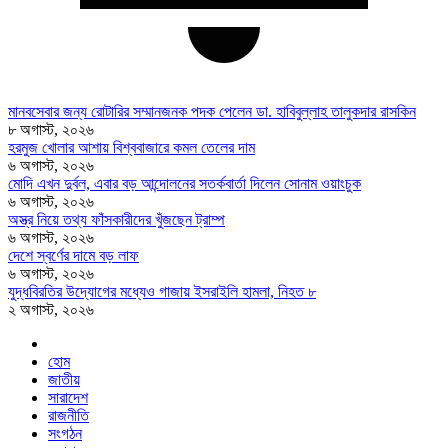
মানবসেবার জন্য রোটারির সম্মানজনক পদক পেলেন ডা. হাবিবুল্লাহ তালুকদার রাসকিন
৮ অগাস্ট, ২০২৬
হরমুজ খোলার আশায় বিশ্ববাজারে কমল তেলের দাম
৬ অগাস্ট, ২০২৬
মোদি এখন দুর্বল, এবার বড় আন্দোলনের সতর্কবার্তা দিলেন সোনাম ওয়াংচুক
৬ অগাস্ট, ২০২৬
অস্ত্র নিয়ে তথ্য ফাঁসকারীদের খুঁজছেন ট্রাম্প
৬ অগাস্ট, ২০২৬
দেশে স্বর্ণের দামে বড় লাফ
৬ অগাস্ট, ২০২৬
যুদ্ধবিরতির উদ্যোগের মধ্যেও গাজায় ইসরাইলি হামলা, নিহত ৮
২ অগাস্ট, ২০২৬
হোম
জাতীয়
সারাদেশ
রাজনীতি
সংগঠন