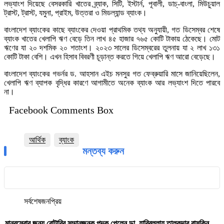
লভ্যাংশ দিয়েছে বেসরকারি খাতের ব্র্যাক, সিটি, ইস্টার্ন, পূবালী, ডাচ্‌-বাংলা, মিউচুয়াল
ট্রাস্ট, ট্রাস্ট, যমুনা, প্রাইম, উত্তরা ও মিডল্যান্ড ব্যাংক।
বাংলাদেশ ব্যাংকের কাছে ব্যাংকের দেওয়া প্রাথমিক তথ্য অনুযায়ী, গত ডিসেম্বর শেষে
ব্যাংক খাতের খেলাপি ঋণ বেড়ে তিন লাখ ৪৫ হাজার ৭৬৫ কোটি টাকায় ঠেকেছে। মোট
ঋণের যা ২০ দশমিক ২০ শতাংশ। ২০২৩ সালের ডিসেম্বরের তুলনায় যা ২ লাখ ১৩১
কোটি টাকা বেশি। এখন হিসাব বিবরণী চূড়ান্ত করতে গিয়ে খেলাপি ঋণ আরো বেড়েছে।
বাংলাদেশ ব্যাংকের গভর্নর ড. আহসান এইচ মনসুর গত ফেব্রুয়ারি মাসে জানিয়েছিলেন,
খেলাপি ঋণ ব্যাপক বৃদ্ধির কারণে আগামীতে অনেক ব্যাংক আর লভ্যাংশ দিতে পারবে
না।
Facebook Comments Box
আর্থিক
ব্যাংক
মন্তব্য করুন
সর্বশেষ
জনপ্রিয়
মানবসেবার জন্য রোটারির সম্মানজনক পদক পেলেন ডা. হাবিবুল্লাহ তালুকদার রাসকিন