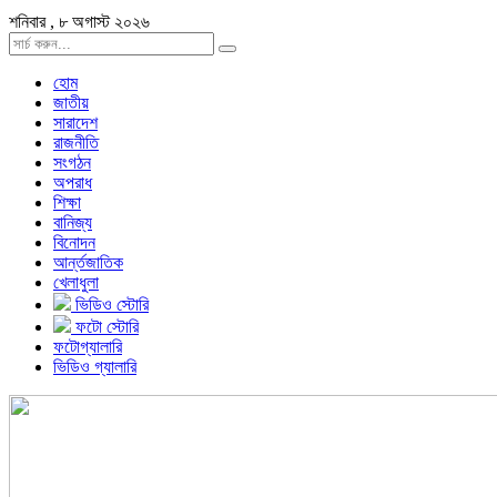
শনিবার , ৮ অগাস্ট ২০২৬
হোম
জাতীয়
সারাদেশ
রাজনীতি
সংগঠন
অপরাধ
শিক্ষা
বানিজ্য
বিনোদন
আর্ন্তজাতিক
খেলাধুলা
ভিডিও স্টোরি
ফটো স্টোরি
ফটোগ্যালারি
ভিডিও গ্যালারি