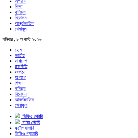
অপরাধ
শিক্ষা
বানিজ্য
বিনোদন
আর্ন্তজাতিক
খেলাধুলা
শনিবার , ৮ অগাস্ট ২০২৬
হোম
জাতীয়
সারাদেশ
রাজনীতি
সংগঠন
অপরাধ
শিক্ষা
বানিজ্য
বিনোদন
আর্ন্তজাতিক
খেলাধুলা
ভিডিও স্টোরি
ফটো স্টোরি
ফটোগ্যালারি
ভিডিও গ্যালারি