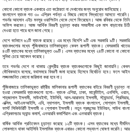
কোনো কোনো ব্যাংক একবারে এত কঠোরতা না দেখানোর জন্য অনুরোধ জানিয়েছে।
বাংলাদেশ ব্যাংক গত ৩০ এপ্রিল পর্যন্ত এ বিষয়ে কোনো সিদ্ধান্তে আসতে পারেনি।
গভর্নর আহসান এইচ মনসুর ওয়াশিংটন থেকে দেশে ফিরেছেন। আজ রবিবার থেকে তিনি
অফিস করবেন। আজ আর্থিক বিবরণী চূড়ান্ত করার সময়সীমা এক মাস বাড়ানোর চিঠি
দেওয়া হতে পারে বলে জানা গেছে।
দেশে বর্তমানে ৬১টি ব্যাংক রয়েছে। এর মধ্যে বিদেশি ৯টি এবং সরকারি ৯টি। সরকারি
ব্যাংকগুলোর মধ্যে পুঁজিবাজারে তালিকাভুক্ত কেবল রূপালী ব্যাংক। বেসরকারি খাতের
৪৩টি ব্যাংকের মধ্যে তালিকাভুক্ত ৩৬টি। এসব ব্যাংকের মধ্যে ২৪টি কোনো না কোনো
সুবিধা চেয়ে আবেদন করেছে।
তবে গভর্নর দেশে না থাকায় কেন্দ্রীয় ব্যাংক ব্যাংকগুলোকে কিছুই জানায়নি। কেবল
মৌখিকভাবে বলেছে, যথাসময়ে বিবরণী জমা হয়েছে হিসেবে বিবেচিত হবে। ফলে আইন
লঙ্ঘনজনিত কোনো জরিমানা করা হবে না।
পুঁজিবাজারে তালিকাভুক্ত রাষ্ট্রীয় মালিকানার রূপালী ব্যাংকের বাইরে বিবরণী চূড়ান্ত না
হওয়া বেসরকারি ব্যাংকগুলো হলো– ব্যাংক এশিয়া, ঢাকা, মার্কেন্টাইল, এনসিসি, ওয়ান,
শাহ্‌জালাল ইসলামী, সাউথইস্ট, ইউসিবি, আল-আরাফাহ ইসলামী, স্ট্যান্ডার্ড, প্রিমিয়ার,
এক্সিম, আইএফআইসি, এবি, ন্যাশনাল, ইসলামী ব্যাংক বাংলাদেশ, সোশ্যাল ইসলামী,
ফার্স্ট সিকিউরিটি ইসলামী ও গ্লোবাল ইসলামী। নতুন প্রজন্মের ইউনিয়ন, সাউথ বাংলা
এগ্রিকালচার অ্যান্ড কমার্স, এনআরবি কমার্শিয়াল এবং এনআরবি ব্যাংক।
বার্ষিক আর্থিক প্রতিবেদন চূড়ান্ত করেছে ১২টি ব্যাংক। এসব ব্যাংকের মধ্যে দীর্ঘদিন
লোকসানে থাকা আইসিবি ইসলামিক ব্যাংক এবারও কোনো লভ্যাংশ ঘোষণা করেনি। আর