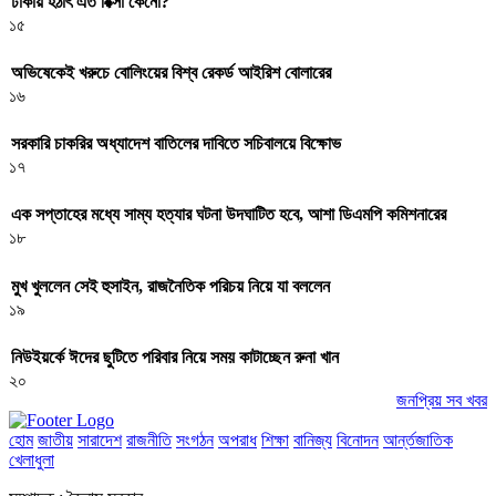
ঢাকায় হঠাৎ এত রিক্সা কেনো?
১৫
অভিষেকেই খরুচে বোলিংয়ের বিশ্ব রেকর্ড আইরিশ বোলারের
১৬
সরকারি চাকরির অধ্যাদেশ বাতিলের দাবিতে সচিবালয়ে বিক্ষোভ
১৭
এক সপ্তাহের মধ্যে সাম্য হত্যার ঘটনা উদঘাটিত হবে, আশা ডিএমপি কমিশনারের
১৮
মুখ খুললেন সেই হুসাইন, রাজনৈতিক পরিচয় নিয়ে যা বললেন
১৯
নিউইয়র্কে ঈদের ছুটিতে পরিবার নিয়ে সময় কাটাচ্ছেন রুনা খান
২০
জনপ্রিয় সব খবর
হোম
জাতীয়
সারাদেশ
রাজনীতি
সংগঠন
অপরাধ
শিক্ষা
বানিজ্য
বিনোদন
আর্ন্তজাতিক
খেলাধুলা