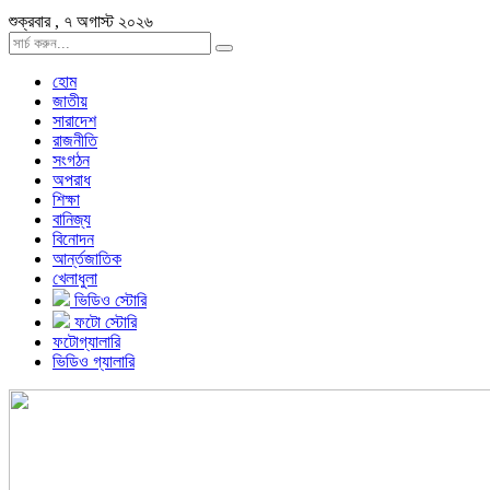
শুক্রবার , ৭ অগাস্ট ২০২৬
হোম
জাতীয়
সারাদেশ
রাজনীতি
সংগঠন
অপরাধ
শিক্ষা
বানিজ্য
বিনোদন
আর্ন্তজাতিক
খেলাধুলা
ভিডিও স্টোরি
ফটো স্টোরি
ফটোগ্যালারি
ভিডিও গ্যালারি