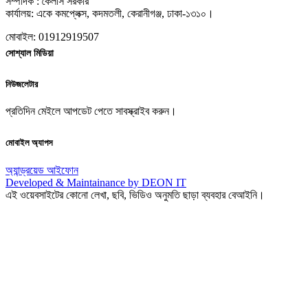
সম্পাদক : কৈলাস সরকার
কার্যালয়: একে কমপ্লেক্স, কদমতলী, কেরানীগঞ্জ, ঢাকা-১৩১০।
মোবাইল: 01912919507
সোশ্যাল মিডিয়া
নিউজলেটার
প্রতিদিন মেইলে আপডেট পেতে সাবস্ক্রাইব করুন।
মোবাইল অ্যাপস
অ্যান্ড্রয়েড
আইফোন
Developed & Maintainance by DEON IT
এই ওয়েবসাইটের কোনো লেখা, ছবি, ভিডিও অনুমতি ছাড়া ব্যবহার বেআইনি।