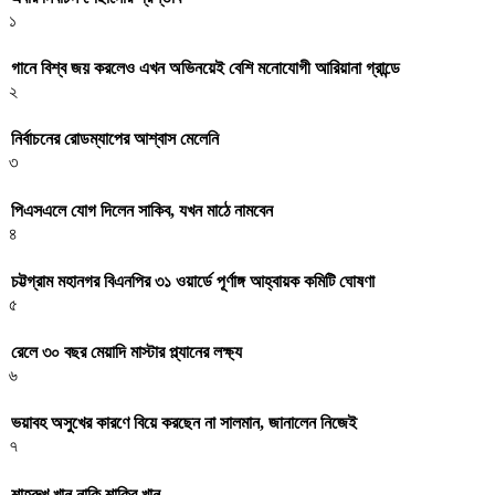
১
গানে বিশ্ব জয় করলেও এখন অভিনয়েই বেশি মনোযোগী আরিয়ানা গ্রান্ডে
২
নির্বাচনের রোডম্যাপের আশ্বাস মেলেনি
৩
পিএসএলে যোগ দিলেন সাকিব, যখন মাঠে নামবেন
৪
চট্টগ্রাম মহানগর বিএনপির ৩১ ওয়ার্ডে পূর্ণাঙ্গ আহ্বায়ক কমিটি ঘোষণা
৫
রেলে ৩০ বছর মেয়াদি মাস্টার প্ল্যানের লক্ষ্য
৬
ভয়াবহ অসুখের কারণে বিয়ে করছেন না সালমান, জানালেন নিজেই
৭
শাহরুখ খান নাকি শাকিব খান