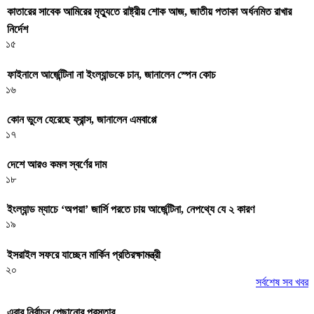
কাতারের সাবেক আমিরের মৃত্যুতে রাষ্ট্রীয় শোক আজ, জাতীয় পতাকা অর্ধনমিত রাখার
নির্দেশ
১৫
ফাইনালে আর্জেন্টিনা না ইংল্যান্ডকে চান, জানালেন স্পেন কোচ
১৬
কোন ভুলে হেরেছে ফ্রান্স, জানালেন এমবাপ্পে
১৭
দেশে আরও কমল স্বর্ণের দাম
১৮
ইংল্যান্ড ম্যাচে ‘অপয়া’ জার্সি পরতে চায় আর্জেন্টিনা, নেপথ্যে যে ২ কারণ
১৯
ইসরাইল সফরে যাচ্ছেন মার্কিন প্রতিরক্ষামন্ত্রী
২০
সর্বশেষ সব খবর
এবার নির্বাচন পেছানোর প্রস্তাব