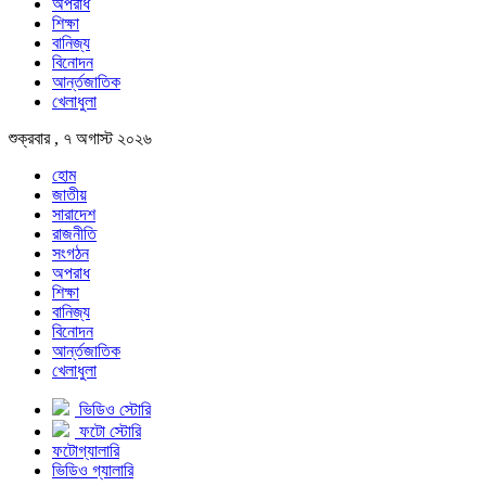
অপরাধ
শিক্ষা
বানিজ্য
বিনোদন
আর্ন্তজাতিক
খেলাধুলা
শুক্রবার , ৭ অগাস্ট ২০২৬
হোম
জাতীয়
সারাদেশ
রাজনীতি
সংগঠন
অপরাধ
শিক্ষা
বানিজ্য
বিনোদন
আর্ন্তজাতিক
খেলাধুলা
ভিডিও স্টোরি
ফটো স্টোরি
ফটোগ্যালারি
ভিডিও গ্যালারি