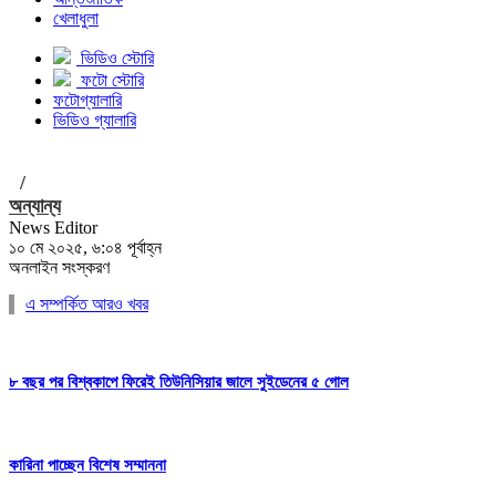
খেলাধুলা
ভিডিও স্টোরি
ফটো স্টোরি
ফটোগ্যালারি
ভিডিও গ্যালারি
/
অন্যান্য
News Editor
১০ মে ২০২৫, ৬:০৪ পূর্বাহ্ন
অনলাইন সংস্করণ
এ সম্পর্কিত আরও খবর
৮ বছর পর বিশ্বকাপে ফিরেই তিউনিসিয়ার জালে সুইডেনের ৫ গোল
কারিনা পাচ্ছেন বিশেষ সম্মাননা