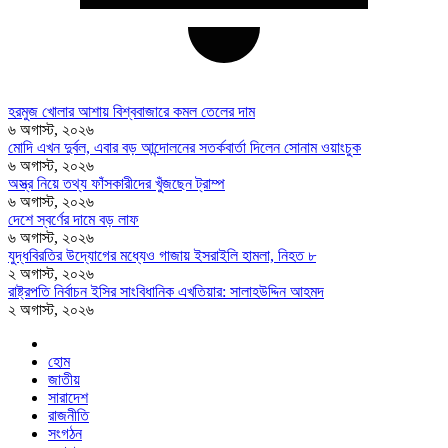
হরমুজ খোলার আশায় বিশ্ববাজারে কমল তেলের দাম
৬ অগাস্ট, ২০২৬
মোদি এখন দুর্বল, এবার বড় আন্দোলনের সতর্কবার্তা দিলেন সোনাম ওয়াংচুক
৬ অগাস্ট, ২০২৬
অস্ত্র নিয়ে তথ্য ফাঁসকারীদের খুঁজছেন ট্রাম্প
৬ অগাস্ট, ২০২৬
দেশে স্বর্ণের দামে বড় লাফ
৬ অগাস্ট, ২০২৬
যুদ্ধবিরতির উদ্যোগের মধ্যেও গাজায় ইসরাইলি হামলা, নিহত ৮
২ অগাস্ট, ২০২৬
রাষ্ট্রপতি নির্বাচন ইসির সাংবিধানিক এখতিয়ার: সালাহউদ্দিন আহমদ
২ অগাস্ট, ২০২৬
হোম
জাতীয়
সারাদেশ
রাজনীতি
সংগঠন