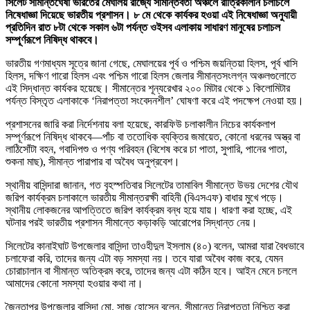
সিলেট সীমান্তঘেঁষা ভারতের মেঘালয় রাজ্যে সীমান্তবর্তী অঞ্চলে রাত্রিকালীন চলাচলে
নিষেধাজ্ঞা দিয়েছে ভারতীয় প্রশাসন। ৮ মে থেকে কার্যকর হওয়া এই নিষেধাজ্ঞা অনুযায়ী
প্রতিদিন রাত ৮টা থেকে সকাল ৬টা পর্যন্ত ওইসব এলাকায় সাধারণ মানুষের চলাচল
সম্পূর্ণরূপে নিষিদ্ধ থাকবে।
ভারতীয় গণমাধ্যম সূত্রে জানা গেছে, মেঘালয়ের পূর্ব ও পশ্চিম জয়ন্তিয়া হিলস, পূর্ব খাসি
হিলস, দক্ষিণ গারো হিলস এবং পশ্চিম গারো হিলস জেলার সীমান্তসংলগ্ন অঞ্চলগুলোতে
এই সিদ্ধান্ত কার্যকর হয়েছে। সীমান্তের শূন্যরেখার ২০০ মিটার থেকে ১ কিলোমিটার
পর্যন্ত বিস্তৃত এলাকাকে ‘নিরাপত্তা সংবেদনশীল’ ঘোষণা করে এই পদক্ষেপ নেওয়া হয়।
প্রশাসনের জারি করা নির্দেশনায় বলা হয়েছে, কারফিউ চলাকালীন নিচের কার্যকলাপ
সম্পূর্ণরূপে নিষিদ্ধ থাকবে—পাঁচ বা ততোধিক ব্যক্তির জমায়েত, কোনো ধরনের অস্ত্র বা
লাঠিসোঁটা বহন, গবাদিপশু ও পণ্য পরিবহন (বিশেষ করে চা পাতা, সুপারি, পানের পাতা,
শুকনা মাছ), সীমান্ত পারাপার বা অবৈধ অনুপ্রবেশ।
স্থানীয় বাসিন্দারা জানান, গত বৃহস্পতিবার সিলেটের তামাবিল সীমান্তে উভয় দেশের যৌথ
জরিপ কার্যক্রম চলাকালে ভারতীয় সীমান্তরক্ষী বাহিনী (বিএসএফ) বাধার মুখে পড়ে।
স্থানীয় লোকজনের আপত্তিতে জরিপ কার্যক্রম বন্ধ হয়ে যায়। ধারণা করা হচ্ছে, এই
ঘটনার পরই ভারতীয় প্রশাসন সীমান্তে কড়াকড়ি আরোপের সিদ্ধান্ত নেয়।
সিলেটের কানাইঘাট উপজেলার বাসিন্দা তাওহীদুল ইসলাম (৪০) বলেন, আমরা যারা বৈধভাবে
চলাফেরা করি, তাদের জন্য এটা বড় সমস্যা নয়। তবে যারা অবৈধ কাজ করে, যেমন
চোরাচালান বা সীমান্ত অতিক্রম করে, তাদের জন্য এটা কঠিন হবে। আইন মেনে চললে
আমাদের কোনো সমস্যা হওয়ার কথা না।
জৈন্তাপুর উপজেলার বাসিন্দা মো. সাজু হোসেন বলেন, সীমান্তে নিরাপত্তা নিশ্চিত করা