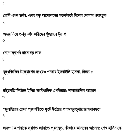
১
মোদি এখন দুর্বল, এবার বড় আন্দোলনের সতর্কবার্তা দিলেন সোনাম ওয়াংচুক
২
অস্ত্র নিয়ে তথ্য ফাঁসকারীদের খুঁজছেন ট্রাম্প
৩
দেশে স্বর্ণের দামে বড় লাফ
৪
যুদ্ধবিরতির উদ্যোগের মধ্যেও গাজায় ইসরাইলি হামলা, নিহত ৮
৫
রাষ্ট্রপতি নির্বাচন ইসির সাংবিধানিক এখতিয়ার: সালাহউদ্দিন আহমদ
৬
‘জুলাইয়ের লেন্স’ প্রদর্শনীতে ফুটে উঠেছে গণঅভ্যুত্থানের ভয়াবহতা
৭
জনগণ আপনাকে স্বাগত জানাতে প্রস্তুত, কীভাবে আসবেন আসেন: শেখ হাসিনাকে