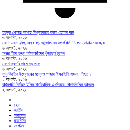
হরমুজ খোলার আশায় বিশ্ববাজারে কমল তেলের দাম
৬ অগাস্ট, ২০২৬
মোদি এখন দুর্বল, এবার বড় আন্দোলনের সতর্কবার্তা দিলেন সোনাম ওয়াংচুক
৬ অগাস্ট, ২০২৬
অস্ত্র নিয়ে তথ্য ফাঁসকারীদের খুঁজছেন ট্রাম্প
৬ অগাস্ট, ২০২৬
দেশে স্বর্ণের দামে বড় লাফ
৬ অগাস্ট, ২০২৬
যুদ্ধবিরতির উদ্যোগের মধ্যেও গাজায় ইসরাইলি হামলা, নিহত ৮
২ অগাস্ট, ২০২৬
রাষ্ট্রপতি নির্বাচন ইসির সাংবিধানিক এখতিয়ার: সালাহউদ্দিন আহমদ
২ অগাস্ট, ২০২৬
হোম
জাতীয়
সারাদেশ
রাজনীতি
সংগঠন