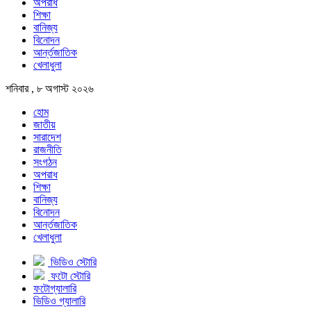
অপরাধ
শিক্ষা
বানিজ্য
বিনোদন
আর্ন্তজাতিক
খেলাধুলা
শনিবার , ৮ অগাস্ট ২০২৬
হোম
জাতীয়
সারাদেশ
রাজনীতি
সংগঠন
অপরাধ
শিক্ষা
বানিজ্য
বিনোদন
আর্ন্তজাতিক
খেলাধুলা
ভিডিও স্টোরি
ফটো স্টোরি
ফটোগ্যালারি
ভিডিও গ্যালারি