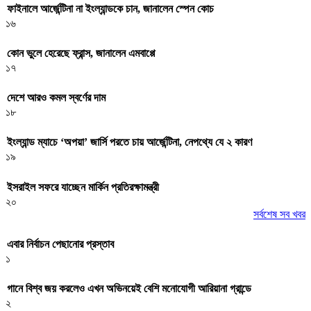
ফাইনালে আর্জেন্টিনা না ইংল্যান্ডকে চান, জানালেন স্পেন কোচ
১৬
কোন ভুলে হেরেছে ফ্রান্স, জানালেন এমবাপ্পে
১৭
দেশে আরও কমল স্বর্ণের দাম
১৮
ইংল্যান্ড ম্যাচে ‘অপয়া’ জার্সি পরতে চায় আর্জেন্টিনা, নেপথ্যে যে ২ কারণ
১৯
ইসরাইল সফরে যাচ্ছেন মার্কিন প্রতিরক্ষামন্ত্রী
২০
সর্বশেষ সব খবর
এবার নির্বাচন পেছানোর প্রস্তাব
১
গানে বিশ্ব জয় করলেও এখন অভিনয়েই বেশি মনোযোগী আরিয়ানা গ্রান্ডে
২