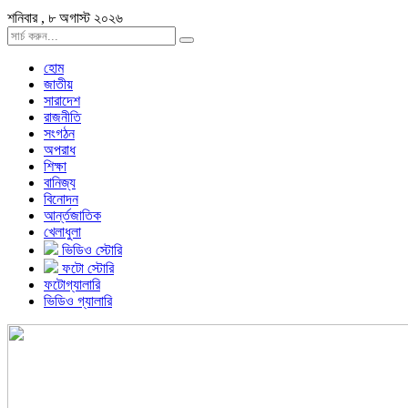
শনিবার , ৮ অগাস্ট ২০২৬
হোম
জাতীয়
সারাদেশ
রাজনীতি
সংগঠন
অপরাধ
শিক্ষা
বানিজ্য
বিনোদন
আর্ন্তজাতিক
খেলাধুলা
ভিডিও স্টোরি
ফটো স্টোরি
ফটোগ্যালারি
ভিডিও গ্যালারি