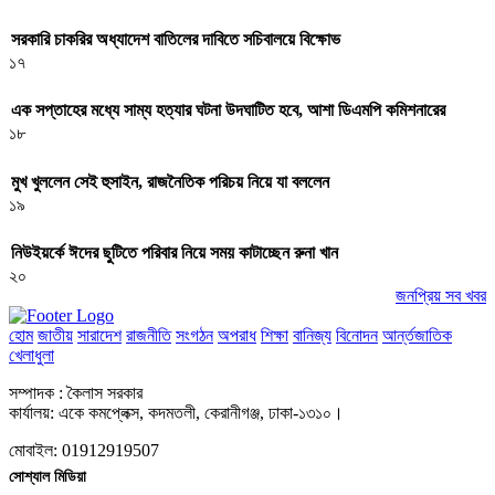
সরকারি চাকরির অধ্যাদেশ বাতিলের দাবিতে সচিবালয়ে বিক্ষোভ
১৭
এক সপ্তাহের মধ্যে সাম্য হত্যার ঘটনা উদঘাটিত হবে, আশা ডিএমপি কমিশনারের
১৮
মুখ খুললেন সেই হুসাইন, রাজনৈতিক পরিচয় নিয়ে যা বললেন
১৯
নিউইয়র্কে ঈদের ছুটিতে পরিবার নিয়ে সময় কাটাচ্ছেন রুনা খান
২০
জনপ্রিয় সব খবর
হোম
জাতীয়
সারাদেশ
রাজনীতি
সংগঠন
অপরাধ
শিক্ষা
বানিজ্য
বিনোদন
আর্ন্তজাতিক
খেলাধুলা
সম্পাদক : কৈলাস সরকার
কার্যালয়: একে কমপ্লেক্স, কদমতলী, কেরানীগঞ্জ, ঢাকা-১৩১০।
মোবাইল: 01912919507
সোশ্যাল মিডিয়া