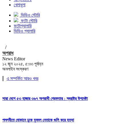
খেলাধুলা
ভিডিও স্টোরি
ফটো স্টোরি
ফটোগ্যালারি
ভিডিও গ্যালারি
/
অপরাধ
News Editor
১২ জুন ২০২৫, ৫:৩৩ পূর্বাহ্ন
অনলাইন সংস্করণ
এ সম্পর্কিত আরও খবর
সারা দেশে ৫৩ হাজার ৩৬৭ অপরাধী গ্রেফতার : স্বরাষ্ট্র উপদেষ্টা
পল্লবীতে দোকানে ঢুকে যুবদল নেতাকে গুলি করে হত্যা