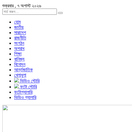
শুক্রবার , ৭ অগাস্ট ২০২৬
হোম
জাতীয়
সারাদেশ
রাজনীতি
সংগঠন
অপরাধ
শিক্ষা
বানিজ্য
বিনোদন
আর্ন্তজাতিক
খেলাধুলা
ভিডিও স্টোরি
ফটো স্টোরি
ফটোগ্যালারি
ভিডিও গ্যালারি