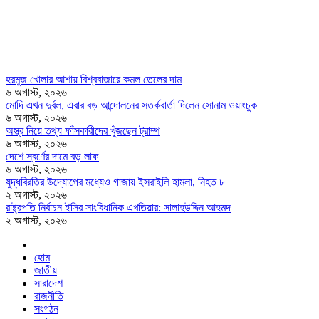
হরমুজ খোলার আশায় বিশ্ববাজারে কমল তেলের দাম
৬ অগাস্ট, ২০২৬
মোদি এখন দুর্বল, এবার বড় আন্দোলনের সতর্কবার্তা দিলেন সোনাম ওয়াংচুক
৬ অগাস্ট, ২০২৬
অস্ত্র নিয়ে তথ্য ফাঁসকারীদের খুঁজছেন ট্রাম্প
৬ অগাস্ট, ২০২৬
দেশে স্বর্ণের দামে বড় লাফ
৬ অগাস্ট, ২০২৬
যুদ্ধবিরতির উদ্যোগের মধ্যেও গাজায় ইসরাইলি হামলা, নিহত ৮
২ অগাস্ট, ২০২৬
রাষ্ট্রপতি নির্বাচন ইসির সাংবিধানিক এখতিয়ার: সালাহউদ্দিন আহমদ
২ অগাস্ট, ২০২৬
হোম
জাতীয়
সারাদেশ
রাজনীতি
সংগঠন