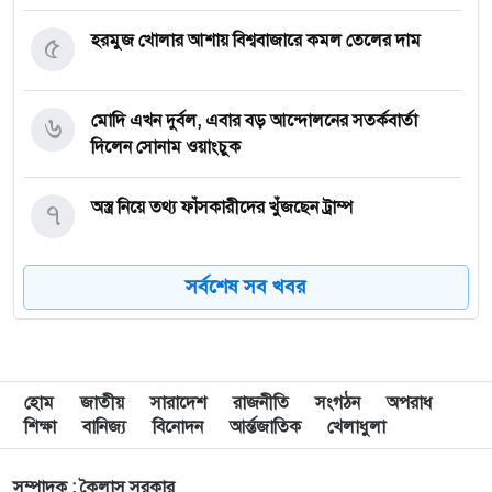
৫
হরমুজ খোলার আশায় বিশ্ববাজারে কমল তেলের দাম
৬
মোদি এখন দুর্বল, এবার বড় আন্দোলনের সতর্কবার্তা
দিলেন সোনাম ওয়াংচুক
৭
অস্ত্র নিয়ে তথ্য ফাঁসকারীদের খুঁজছেন ট্রাম্প
সর্বশেষ সব খবর
৮
দেশে স্বর্ণের দামে বড় লাফ
৯
যুদ্ধবিরতির উদ্যোগের মধ্যেও গাজায় ইসরাইলি হামলা,
নিহত ৮
হোম
জাতীয়
সারাদেশ
রাজনীতি
সংগঠন
অপরাধ
শিক্ষা
বানিজ্য
বিনোদন
আর্ন্তজাতিক
খেলাধুলা
১০
রাষ্ট্রপতি নির্বাচন ইসির সাংবিধানিক এখতিয়ার: সালাহউদ্দিন
আহমদ
সম্পাদক : কৈলাস সরকার