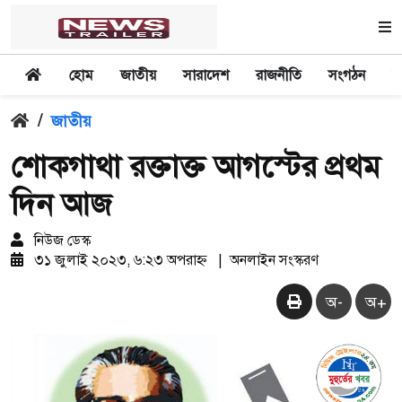
হোম
জাতীয়
সারাদেশ
রাজনীতি
সংগঠন
অ
/
জাতীয়
শোকগাথা রক্তাক্ত আগস্টের প্রথম
দিন আজ
নিউজ ডেস্ক
৩১ জুলাই ২০২৩, ৬:২৩ অপরাহ্ন
|
অনলাইন সংস্করণ
অ-
অ+