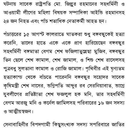
ঘটনায় সাবেক রাষ্ট্রপতি মো. জিল্লুর রহমানের সহধর্মিনী ও
আওয়ামী লীগের মহিলা বিষয়ক সম্পাদিকা আইভি রহমানসহ
২৪ জন নিহত এবং পাঁচ শতাধিক নেতাকর্মী আহত হন।
পঁচাত্তরের ১৫ আগস্ট কালরাতে ঘাতকরা শুধু বঙ্গবন্ধুকেই হত্যা
করেনি, তাদের হাতে একে একে প্রাণ হারিয়েছেন বঙ্গবন্ধুর
সহধর্মিনী বঙ্গমাতা বেগম শেখ ফজিলাতুন্নেছা মুজিব, বঙ্গবন্ধুর
তিন ছেলে শেখ কামাল, শেখ জামাল, ও শিশু শেখ রাসেলসহ
পুত্রবধু সুলতানা কামাল ও রোজি জামাল। পৃথিবীর এই ঘৃণ্যতম
হত্যাকান্ড থেকে বাঁচতে পারেননি বঙ্গবন্ধুর সহোদর সাবেক
কৃষিমন্ত্রী শেখ নাসের, ভগ্নিপতি আব্দুর রব সেরনিয়াবাত, ভাগ্নে
যুবলীগের প্রতিষ্টাতা শেখ ফজলুল হক মনি, তার সহধর্মিণী
বেগম আরজু মনি ও কর্নেল জামিলসহ পরিবারের ১৬ জন সদস্য
ও আত্মীয়স্বজন।
সেনাবাহিনীর বিপদগামী কিছুসংখ্যক সদস্য সপরিবারে জাতির