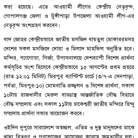
করা হয়েছে। এতে আওয়ামী লীগের কেন্দ্রীয় নেতৃবৃন্দ,
গোপালগঞ্জ জেলা ও টুঙ্গীপাড়া উপজেলা আওয়ামী লীগ-এর
নেতৃবৃন্দ অংশগ্রহণ করবেন।
বাদ জোহর কেন্দ্রীয়ভাবে জাতীয় মসজিদ বায়তুল মোকাররমসহ
দেশের সকল মসজিদে দোয়া ও মিলাদ মাহফিল অনুষ্ঠিত হবে।
মন্দির, প্যাগোডা, গির্জা, উপাসনালয়ে দেশব্যাপী বিশেষ প্রার্থনা
কর্মসূচির অংশ হিসেবে কেন্দ্রীয়ভাবে ১৫ আগস্টের প্রথম প্রহরে
(রাত ১২:০১ মিনিট) মিরপুর ব্যাপ্টিস্ট চার্চে (৩/৭-এ সেনপাড়া,
পর্বতা, মিরপুর-১০) মোমবাতি প্রজ্জ্বলন ও বিশেষ প্রার্থনা, সকাল
১০টায় রাজধানীর মেরুল বাড্ডাস্থ আন্তর্জাতিক বৌদ্ধ বিহারে
বৌদ্ধ সম্প্রদায় এবং সকাল ১১টায় ঢাকেশ্বরী জাতীয় মন্দিরে হিন্দু
সম্প্রদায় প্রার্থনা সভার আয়োজন করবে।
ওইদিন দুপুরে সারাদেশে অস্বচ্ছল, এতিম ও দুস্থ মানুষদের মাঝে
খাদ্য বিতরণ ও গণভোজের আয়োজন করেছে ক্ষমতাসীন দল।