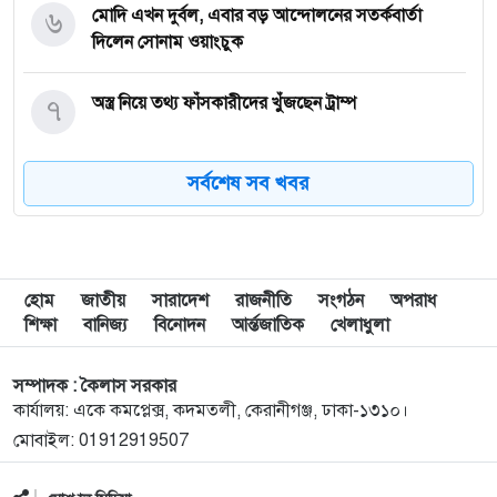
৬
মোদি এখন দুর্বল, এবার বড় আন্দোলনের সতর্কবার্তা
দিলেন সোনাম ওয়াংচুক
৭
অস্ত্র নিয়ে তথ্য ফাঁসকারীদের খুঁজছেন ট্রাম্প
সর্বশেষ সব খবর
৮
দেশে স্বর্ণের দামে বড় লাফ
৯
যুদ্ধবিরতির উদ্যোগের মধ্যেও গাজায় ইসরাইলি হামলা,
নিহত ৮
হোম
জাতীয়
সারাদেশ
রাজনীতি
সংগঠন
অপরাধ
শিক্ষা
বানিজ্য
বিনোদন
আর্ন্তজাতিক
খেলাধুলা
১০
রাষ্ট্রপতি নির্বাচন ইসির সাংবিধানিক এখতিয়ার: সালাহউদ্দিন
আহমদ
সম্পাদক : কৈলাস সরকার
কার্যালয়: একে কমপ্লেক্স, কদমতলী, কেরানীগঞ্জ, ঢাকা-১৩১০।
মোবাইল: 01912919507
১১
‘জুলাইয়ের লেন্স’ প্রদর্শনীতে ফুটে উঠেছে গণঅভ্যুত্থানের
ভয়াবহতা