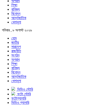
অপরাধ
শিক্ষা
বানিজ্য
বিনোদন
আর্ন্তজাতিক
খেলাধুলা
শনিবার , ৮ অগাস্ট ২০২৬
হোম
জাতীয়
সারাদেশ
রাজনীতি
সংগঠন
অপরাধ
শিক্ষা
বানিজ্য
বিনোদন
আর্ন্তজাতিক
খেলাধুলা
ভিডিও স্টোরি
ফটো স্টোরি
ফটোগ্যালারি
ভিডিও গ্যালারি