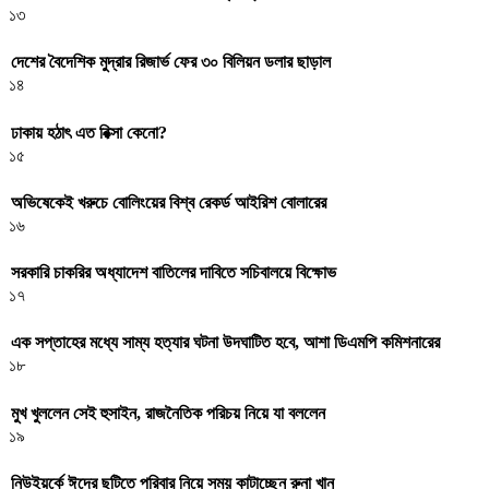
১৩
দেশের বৈদেশিক মুদ্রার রিজার্ভ ফের ৩০ বিলিয়ন ডলার ছাড়াল
১৪
ঢাকায় হঠাৎ এত রিক্সা কেনো?
১৫
অভিষেকেই খরুচে বোলিংয়ের বিশ্ব রেকর্ড আইরিশ বোলারের
১৬
সরকারি চাকরির অধ্যাদেশ বাতিলের দাবিতে সচিবালয়ে বিক্ষোভ
১৭
এক সপ্তাহের মধ্যে সাম্য হত্যার ঘটনা উদঘাটিত হবে, আশা ডিএমপি কমিশনারের
১৮
মুখ খুললেন সেই হুসাইন, রাজনৈতিক পরিচয় নিয়ে যা বললেন
১৯
নিউইয়র্কে ঈদের ছুটিতে পরিবার নিয়ে সময় কাটাচ্ছেন রুনা খান