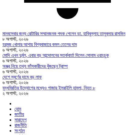
মানবসেবার জন্য রোটারির সম্মানজনক পদক পেলেন ডা. হাবিবুল্লাহ তালুকদার রাসকিন
৮ অগাস্ট, ২০২৬
হরমুজ খোলার আশায় বিশ্ববাজারে কমল তেলের দাম
৬ অগাস্ট, ২০২৬
মোদি এখন দুর্বল, এবার বড় আন্দোলনের সতর্কবার্তা দিলেন সোনাম ওয়াংচুক
৬ অগাস্ট, ২০২৬
অস্ত্র নিয়ে তথ্য ফাঁসকারীদের খুঁজছেন ট্রাম্প
৬ অগাস্ট, ২০২৬
দেশে স্বর্ণের দামে বড় লাফ
৬ অগাস্ট, ২০২৬
যুদ্ধবিরতির উদ্যোগের মধ্যেও গাজায় ইসরাইলি হামলা, নিহত ৮
২ অগাস্ট, ২০২৬
হোম
জাতীয়
সারাদেশ
রাজনীতি
সংগঠন