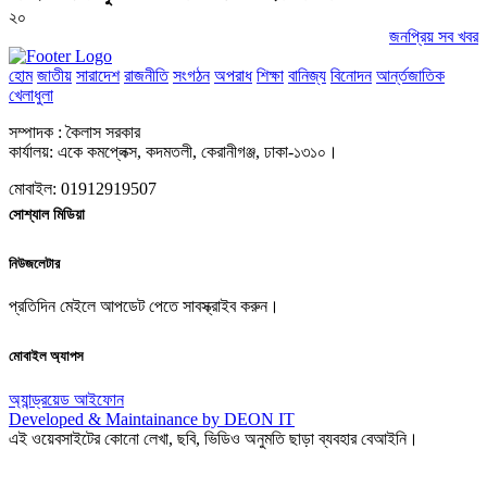
২০
জনপ্রিয় সব খবর
হোম
জাতীয়
সারাদেশ
রাজনীতি
সংগঠন
অপরাধ
শিক্ষা
বানিজ্য
বিনোদন
আর্ন্তজাতিক
খেলাধুলা
সম্পাদক : কৈলাস সরকার
কার্যালয়: একে কমপ্লেক্স, কদমতলী, কেরানীগঞ্জ, ঢাকা-১৩১০।
মোবাইল: 01912919507
সোশ্যাল মিডিয়া
নিউজলেটার
প্রতিদিন মেইলে আপডেট পেতে সাবস্ক্রাইব করুন।
মোবাইল অ্যাপস
অ্যান্ড্রয়েড
আইফোন
Developed & Maintainance by DEON IT
এই ওয়েবসাইটের কোনো লেখা, ছবি, ভিডিও অনুমতি ছাড়া ব্যবহার বেআইনি।