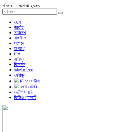
শনিবার , ৮ অগাস্ট ২০২৬
হোম
জাতীয়
সারাদেশ
রাজনীতি
সংগঠন
অপরাধ
শিক্ষা
বানিজ্য
বিনোদন
আর্ন্তজাতিক
খেলাধুলা
ভিডিও স্টোরি
ফটো স্টোরি
ফটোগ্যালারি
ভিডিও গ্যালারি