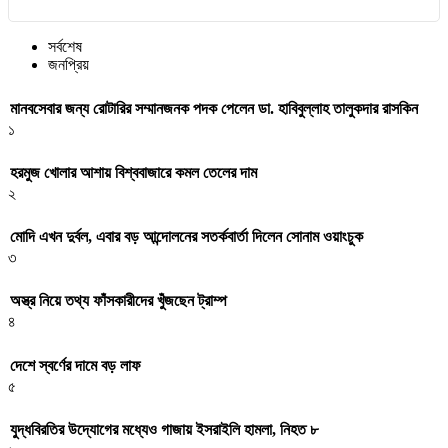
সর্বশেষ
জনপ্রিয়
মানবসেবার জন্য রোটারির সম্মানজনক পদক পেলেন ডা. হাবিবুল্লাহ তালুকদার রাসকিন
১
হরমুজ খোলার আশায় বিশ্ববাজারে কমল তেলের দাম
২
মোদি এখন দুর্বল, এবার বড় আন্দোলনের সতর্কবার্তা দিলেন সোনাম ওয়াংচুক
৩
অস্ত্র নিয়ে তথ্য ফাঁসকারীদের খুঁজছেন ট্রাম্প
৪
দেশে স্বর্ণের দামে বড় লাফ
৫
যুদ্ধবিরতির উদ্যোগের মধ্যেও গাজায় ইসরাইলি হামলা, নিহত ৮