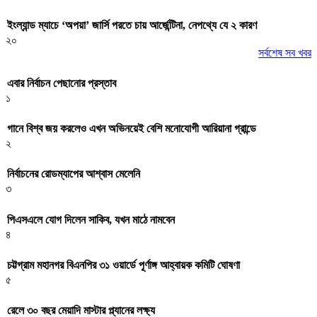
ইংল্যান্ড ম্যাচে ‘অপয়া’ জার্সি পরতে চায় আর্জেন্টিনা, নেপথ্যে যে ২ কারণ
২০
সর্বশেষ সব খবর
এবার নির্বাচন পেছানোর প্রস্তাব
১
গানে বিশ্ব জয় করলেও এখন অভিনয়েই বেশি মনোযোগী আরিয়ানা গ্রান্ডে
২
নির্বাচনের রোডম্যাপের আশ্বাস মেলেনি
৩
পিএসএলে যোগ দিলেন সাকিব, যখন মাঠে নামবেন
৪
চট্টগ্রাম মহানগর বিএনপির ৩১ ওয়ার্ডে পূর্ণাঙ্গ আহ্বায়ক কমিটি ঘোষণা
৫
রেলে ৩০ বছর মেয়াদি মাস্টার প্ল্যানের লক্ষ্য