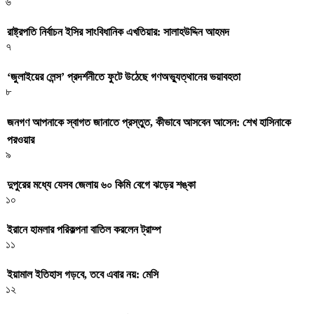
৬
রাষ্ট্রপতি নির্বাচন ইসির সাংবিধানিক এখতিয়ার: সালাহউদ্দিন আহমদ
৭
‘জুলাইয়ের লেন্স’ প্রদর্শনীতে ফুটে উঠেছে গণঅভ্যুত্থানের ভয়াবহতা
৮
জনগণ আপনাকে স্বাগত জানাতে প্রস্তুত, কীভাবে আসবেন আসেন: শেখ হাসিনাকে
পরওয়ার
৯
দুপুরের মধ্যে যেসব জেলায় ৬০ কিমি বেগে ঝড়ের শঙ্কা
১০
ইরানে হামলার পরিকল্পনা বাতিল করলেন ট্রাম্প
১১
ইয়ামাল ইতিহাস গড়বে, তবে এবার নয়: মেসি
১২