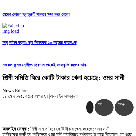
মেয়ের কোনো ভুলত্রুটি থাকলে ক্ষমা করে দেবেন
আবু সাঈদ হত্যা: দুই শিক্ষকের ১০ বছরের কারাদণ্ড
নজরুল জন্মজয়ন্তীতে ত্রিশাল থেকেই সংস্কৃতি বদলের ডাক
শিল্পী সমিতি ঘিরে কোটি টাকার খেলা হয়েছে: ওমর সানী
News Editor
১৪ মে ২০২৫, ২:৫৫ অপরাহ্ন
|
অনলাইন সংস্করণ
অ-
অ+
অনলাইন ডেস্ক :
শিল্পী সমিতি ঘিরে কোটি টাকার খেলা হয়েছে: ওমর সানী
ঢালিউডের জনপ্রিয় অভিনেতা ওমর সানী ক্যারিয়ারে দর্শকদের উপহার দিয়েছেন এক গুচ্ছ