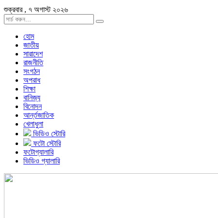
শুক্রবার , ৭ অগাস্ট ২০২৬
হোম
জাতীয়
সারাদেশ
রাজনীতি
সংগঠন
অপরাধ
শিক্ষা
বানিজ্য
বিনোদন
আর্ন্তজাতিক
খেলাধুলা
ভিডিও স্টোরি
ফটো স্টোরি
ফটোগ্যালারি
ভিডিও গ্যালারি