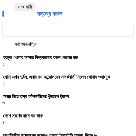
ওমর সানী
মন্তব্য করুন
সর্বশেষ
জনপ্রিয়
হরমুজ খোলার আশায় বিশ্ববাজারে কমল তেলের দাম
১
মোদি এখন দুর্বল, এবার বড় আন্দোলনের সতর্কবার্তা দিলেন সোনাম ওয়াংচুক
২
অস্ত্র নিয়ে তথ্য ফাঁসকারীদের খুঁজছেন ট্রাম্প
৩
দেশে স্বর্ণের দামে বড় লাফ
৪
যুদ্ধবিরতির উদ্যোগের মধ্যেও গাজায় ইসরাইলি হামলা, নিহত ৮