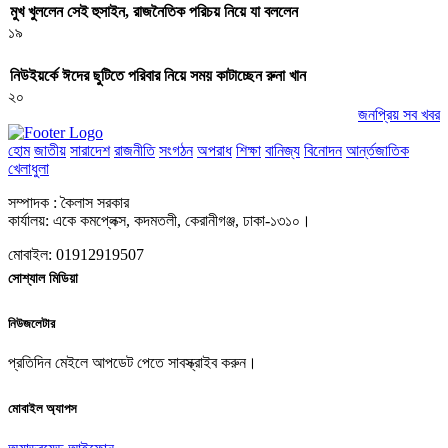
মুখ খুললেন সেই হুসাইন, রাজনৈতিক পরিচয় নিয়ে যা বললেন
১৯
নিউইয়র্কে ঈদের ছুটিতে পরিবার নিয়ে সময় কাটাচ্ছেন রুনা খান
২০
জনপ্রিয় সব খবর
হোম
জাতীয়
সারাদেশ
রাজনীতি
সংগঠন
অপরাধ
শিক্ষা
বানিজ্য
বিনোদন
আর্ন্তজাতিক
খেলাধুলা
সম্পাদক : কৈলাস সরকার
কার্যালয়: একে কমপ্লেক্স, কদমতলী, কেরানীগঞ্জ, ঢাকা-১৩১০।
মোবাইল: 01912919507
সোশ্যাল মিডিয়া
নিউজলেটার
প্রতিদিন মেইলে আপডেট পেতে সাবস্ক্রাইব করুন।
মোবাইল অ্যাপস