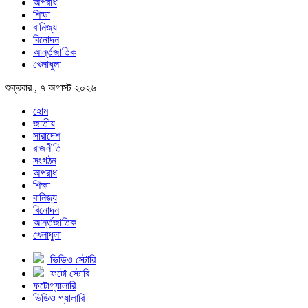
অপরাধ
শিক্ষা
বানিজ্য
বিনোদন
আর্ন্তজাতিক
খেলাধুলা
শুক্রবার , ৭ অগাস্ট ২০২৬
হোম
জাতীয়
সারাদেশ
রাজনীতি
সংগঠন
অপরাধ
শিক্ষা
বানিজ্য
বিনোদন
আর্ন্তজাতিক
খেলাধুলা
ভিডিও স্টোরি
ফটো স্টোরি
ফটোগ্যালারি
ভিডিও গ্যালারি