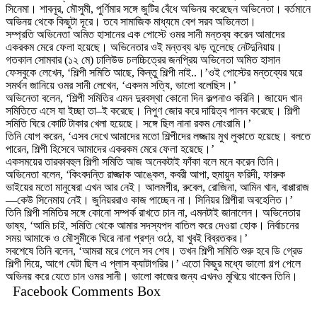
সিনেমা। শাবনূর, মৌসুমী, পুর্ণিমার সঙ্গে জুটির বেঁধে অভিনয় করেছেন অভিনেতা। বর্তমানে
অভিনয় থেকে কিছুটা দূরে। তবে সামাজিক মাধ্যমে বেশ সরব অভিনেতা।
সম্প্রতি অভিনেতা অমিত হাসানের এক পোস্টে ওমর সানী মন্তব্য করেন আমাদের
একরকম মেরে ফেলা হয়েছে। অভিনেতার ওই মন্তব্য ঝড় তুলেছে নেটদুনিয়ায়।
গতকাল সোমবার (১২ মে) ঢালিউড চলচ্চিত্রের জনপ্রিয় অভিনেতা অমিত হাসান
ফেসবুকে লেখেন, ‘শিল্পী সমিতি আছে, কিন্তু শিল্পী নাই..।’ওই পোস্টের মন্তব্যের ঘরে
সমর্থন জানিয়ে ওমর সানী লেখেন, ‘একদম সত্যি, ভালো বলেছিস।’
অভিনেতা বলেন, ‘শিল্পী সমিতির এমন দুরবস্থা কোনো দিন কল্পনাও করিনি। জায়েদ খান
সমিতিতে এসে যা ইচ্ছা তা–ই করেছে। নিপুণ জোর করে দায়িত্ব পালন করেছে। শিল্পী
সমিতি ঘিরে কোটি টাকার খেলা হয়েছে। সঙ্গে ছিল নানা রকম নোংরামি।’
তিনি যোগ করেন, ‘এসব দেখে আমাদের মতো শিল্পীদের লজ্জায় মুখ লুকাতে হয়েছে। বলতে
পারেন, শিল্পী হিসেবে আমাদের একরকম মেরে ফেলা হয়েছে।’
একসময়ের তারকাবহুল শিল্পী সমিতি আজ অনেকটাই ফাঁকা বলে মনে করেন তিনি।
অভিনেতা বলেন, ‘কিংবদন্তি রাজ্জাক আঙ্কেল, কবরী আপা, হুমায়ুন ফরিদী, ফারুক
ভাইয়ের মতো মানুষেরা এখন আর নেই। আলমগীর, রুবেল, রোজিনা, আমিন খান, বাপ্পারাজ
—কেউ সিনেমায় নেই। জুনিয়ররাও কাজ পাচ্ছেন না। সিনিয়র শিল্পীরা অবহেলিত।’
তিনি শিল্পী সমিতির সঙ্গে কোনো সম্পর্ক রাখতে চান না, এমনটাই জানালেন। অভিনেতার
ভাষ্য, ‘আমি চাই, সমিতি থেকে আমার সদস্যপদ বাতিল করে দেওয়া হোক। নির্বাচনের
সময় আমাকে ও মৌসুমীকে ঘিরে নানা প্রশ্ন ওঠে, যা খুবই বিব্রতকর।’
সবশেষে তিনি বলেন, ‘আমরা মরে গেলে সব শেষ। তখন শিল্পী সমিতি শুরু হবে ডি গ্রেড
শিল্পী দিয়ে, আগে যেটা ছিল এ প্লাস ক্যাটাগরির।’ এতো কিছুর মধ্যে ভালো গল্প পেলে
অভিনয় করে যেতে চান ওমর সানী। ভালো কাজের জন্য এখনও মুখিয়ে থাকেন তিনি।
Facebook Comments Box