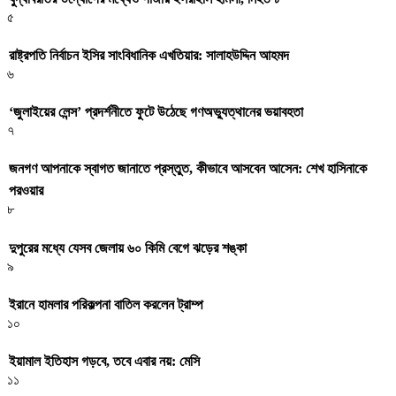
৫
রাষ্ট্রপতি নির্বাচন ইসির সাংবিধানিক এখতিয়ার: সালাহউদ্দিন আহমদ
৬
‘জুলাইয়ের লেন্স’ প্রদর্শনীতে ফুটে উঠেছে গণঅভ্যুত্থানের ভয়াবহতা
৭
জনগণ আপনাকে স্বাগত জানাতে প্রস্তুত, কীভাবে আসবেন আসেন: শেখ হাসিনাকে
পরওয়ার
৮
দুপুরের মধ্যে যেসব জেলায় ৬০ কিমি বেগে ঝড়ের শঙ্কা
৯
ইরানে হামলার পরিকল্পনা বাতিল করলেন ট্রাম্প
১০
ইয়ামাল ইতিহাস গড়বে, তবে এবার নয়: মেসি
১১