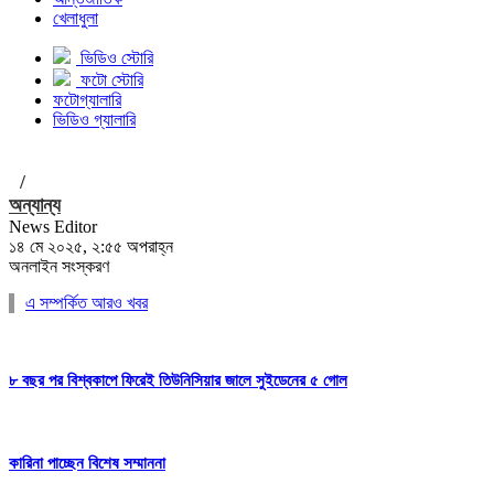
খেলাধুলা
ভিডিও স্টোরি
ফটো স্টোরি
ফটোগ্যালারি
ভিডিও গ্যালারি
/
অন্যান্য
News Editor
১৪ মে ২০২৫, ২:৫৫ অপরাহ্ন
অনলাইন সংস্করণ
এ সম্পর্কিত আরও খবর
৮ বছর পর বিশ্বকাপে ফিরেই তিউনিসিয়ার জালে সুইডেনের ৫ গোল
কারিনা পাচ্ছেন বিশেষ সম্মাননা