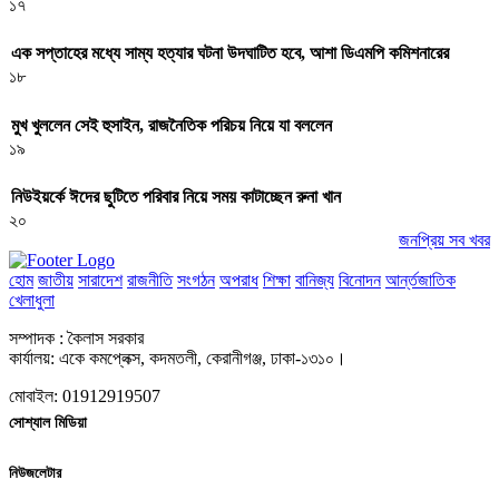
১৭
এক সপ্তাহের মধ্যে সাম্য হত্যার ঘটনা উদঘাটিত হবে, আশা ডিএমপি কমিশনারের
১৮
মুখ খুললেন সেই হুসাইন, রাজনৈতিক পরিচয় নিয়ে যা বললেন
১৯
নিউইয়র্কে ঈদের ছুটিতে পরিবার নিয়ে সময় কাটাচ্ছেন রুনা খান
২০
জনপ্রিয় সব খবর
হোম
জাতীয়
সারাদেশ
রাজনীতি
সংগঠন
অপরাধ
শিক্ষা
বানিজ্য
বিনোদন
আর্ন্তজাতিক
খেলাধুলা
সম্পাদক : কৈলাস সরকার
কার্যালয়: একে কমপ্লেক্স, কদমতলী, কেরানীগঞ্জ, ঢাকা-১৩১০।
মোবাইল: 01912919507
সোশ্যাল মিডিয়া
নিউজলেটার