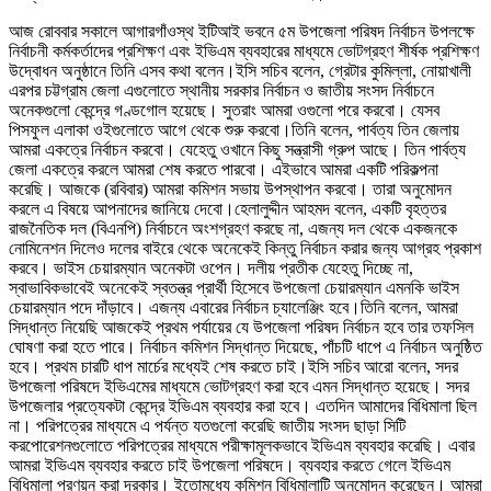
আজ রোববার সকালে আগারগাঁওস্থ ইটিআই ভবনে ৫ম উপজেলা পরিষদ নির্বাচন উপলক্ষে
নির্বাচনী কর্মকর্তাদের প্রশিক্ষণ এবং ইভিএম ব্যবহারের মাধ্যমে ভোটগ্রহণ শীর্ষক প্রশিক্ষণ
উদ্বোধন অনুষ্ঠানে তিনি এসব কথা বলেন।ইসি সচিব বলেন, গ্রেটার কুমিল্লা, নোয়াখালী
এরপর চট্টগ্রাম জেলা এগুলোতে স্থানীয় সরকার নির্বাচন ও জাতীয় সংসদ নির্বাচনে
অনেকগুলো কেন্দ্রে গণ্ডগোল হয়েছে। সুতরাং আমরা ওগুলো পরে করবো। যেসব
পিসফুল এলাকা ওইগুলোতে আগে থেকে শুরু করবো।তিনি বলেন, পার্বত্য তিন জেলায়
আমরা একত্রে নির্বাচন করবো। যেহেতু ওখানে কিছু সন্ত্রাসী গ্রুপ আছে। তিন পার্বত্য
জেলা একত্রে করলে আমরা শেষ করতে পারবো। এইভাবে আমরা একটি পরিকল্পনা
করেছি। আজকে (রবিবার) আমরা কমিশন সভায় উপস্থাপন করবো। তারা অনুমোদন
করলে এ বিষয়ে আপনাদের জানিয়ে দেবো।হেলালুদ্দীন আহমদ বলেন, একটি বৃহত্তর
রাজনৈতিক দল (বিএনপি) নির্বাচনে অংশগ্রহণ করছে না, এজন্য দল থেকে একজনকে
নোমিনেশন দিলেও দলের বাইরে থেকে অনেকেই কিন্তু নির্বাচন করার জন্য আগ্রহ প্রকাশ
করবে। ভাইস চেয়ারম্যান অনেকটা ওপেন। দলীয় প্রতীক যেহেতু দিচ্ছে না,
স্বাভাবিকভাবেই অনেকেই স্বতন্ত্র প্রার্থী হিসেবে উপজেলা চেয়ারম্যান এমনকি ভাইস
চেয়ারম্যান পদে দাঁড়াবে। এজন্য এবারের নির্বাচন চ্যালেঞ্জিং হবে।তিনি বলেন, আমরা
সিদ্ধান্ত নিয়েছি আজকেই প্রথম পর্যায়ের যে উপজেলা পরিষদ নির্বাচন হবে তার তফসিল
ঘোষণা করা হতে পারে। নির্বাচন কমিশন সিদ্ধান্ত দিয়েছে, পাঁচটি ধাপে এ নির্বাচন অনুষ্ঠিত
হবে। প্রথম চারটি ধাপ মার্চের মধ্যেই শেষ করতে চাই।ইসি সচিব আরো বলেন, সদর
উপজেলা পরিষদে ইভিএমের মাধ্যমে ভোটগ্রহণ করা হবে এমন সিদ্ধান্ত হয়েছে। সদর
উপজেলার প্রত্যেকটা কেন্দ্রে ইভিএম ব্যবহার করা হবে। এতদিন আমাদের বিধিমালা ছিল
না। পরিপত্রের মাধ্যমে এ পর্যন্ত যতগুলো করেছি জাতীয় সংসদ ছাড়া সিটি
করপোরেশনগুলোতে পরিপত্রের মাধ্যমে পরীক্ষামূলকভাবে ইভিএম ব্যবহার করেছি। এবার
আমরা ইভিএম ব্যবহার করতে চাই উপজেলা পরিষদে। ব্যবহার করতে গেলে ইভিএম
বিধিমালা প্রণয়ন করা দরকার। ইতোমধ্যে কমিশন বিধিমালাটি অনুমোদন করেছেন। আমরা