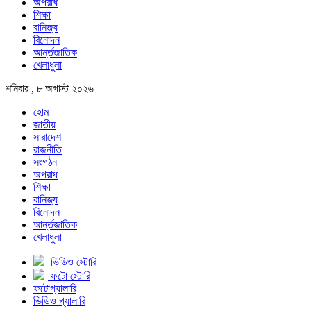
অপরাধ
শিক্ষা
বানিজ্য
বিনোদন
আর্ন্তজাতিক
খেলাধুলা
শনিবার , ৮ অগাস্ট ২০২৬
হোম
জাতীয়
সারাদেশ
রাজনীতি
সংগঠন
অপরাধ
শিক্ষা
বানিজ্য
বিনোদন
আর্ন্তজাতিক
খেলাধুলা
ভিডিও স্টোরি
ফটো স্টোরি
ফটোগ্যালারি
ভিডিও গ্যালারি