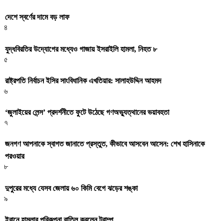
দেশে স্বর্ণের দামে বড় লাফ
৪
যুদ্ধবিরতির উদ্যোগের মধ্যেও গাজায় ইসরাইলি হামলা, নিহত ৮
৫
রাষ্ট্রপতি নির্বাচন ইসির সাংবিধানিক এখতিয়ার: সালাহউদ্দিন আহমদ
৬
‘জুলাইয়ের লেন্স’ প্রদর্শনীতে ফুটে উঠেছে গণঅভ্যুত্থানের ভয়াবহতা
৭
জনগণ আপনাকে স্বাগত জানাতে প্রস্তুত, কীভাবে আসবেন আসেন: শেখ হাসিনাকে
পরওয়ার
৮
দুপুরের মধ্যে যেসব জেলায় ৬০ কিমি বেগে ঝড়ের শঙ্কা
৯
ইরানে হামলার পরিকল্পনা বাতিল করলেন ট্রাম্প