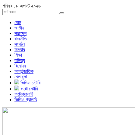
শনিবার , ৮ অগাস্ট ২০২৬
হোম
জাতীয়
সারাদেশ
রাজনীতি
সংগঠন
অপরাধ
শিক্ষা
বানিজ্য
বিনোদন
আর্ন্তজাতিক
খেলাধুলা
ভিডিও স্টোরি
ফটো স্টোরি
ফটোগ্যালারি
ভিডিও গ্যালারি