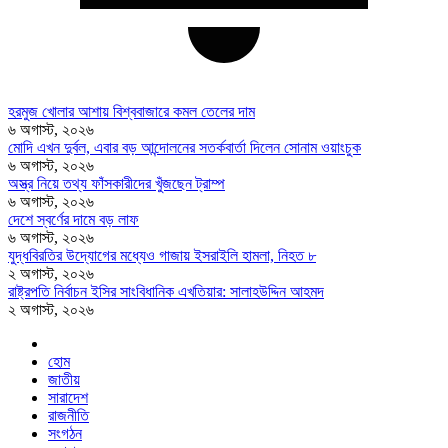
হরমুজ খোলার আশায় বিশ্ববাজারে কমল তেলের দাম
৬ অগাস্ট, ২০২৬
মোদি এখন দুর্বল, এবার বড় আন্দোলনের সতর্কবার্তা দিলেন সোনাম ওয়াংচুক
৬ অগাস্ট, ২০২৬
অস্ত্র নিয়ে তথ্য ফাঁসকারীদের খুঁজছেন ট্রাম্প
৬ অগাস্ট, ২০২৬
দেশে স্বর্ণের দামে বড় লাফ
৬ অগাস্ট, ২০২৬
যুদ্ধবিরতির উদ্যোগের মধ্যেও গাজায় ইসরাইলি হামলা, নিহত ৮
২ অগাস্ট, ২০২৬
রাষ্ট্রপতি নির্বাচন ইসির সাংবিধানিক এখতিয়ার: সালাহউদ্দিন আহমদ
২ অগাস্ট, ২০২৬
হোম
জাতীয়
সারাদেশ
রাজনীতি
সংগঠন