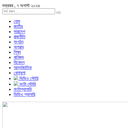
শুক্রবার , ৭ অগাস্ট ২০২৬
হোম
জাতীয়
সারাদেশ
রাজনীতি
সংগঠন
অপরাধ
শিক্ষা
বানিজ্য
বিনোদন
আর্ন্তজাতিক
খেলাধুলা
ভিডিও স্টোরি
ফটো স্টোরি
ফটোগ্যালারি
ভিডিও গ্যালারি