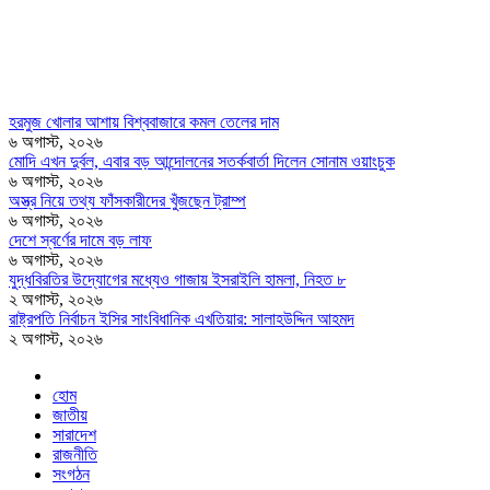
হরমুজ খোলার আশায় বিশ্ববাজারে কমল তেলের দাম
৬ অগাস্ট, ২০২৬
মোদি এখন দুর্বল, এবার বড় আন্দোলনের সতর্কবার্তা দিলেন সোনাম ওয়াংচুক
৬ অগাস্ট, ২০২৬
অস্ত্র নিয়ে তথ্য ফাঁসকারীদের খুঁজছেন ট্রাম্প
৬ অগাস্ট, ২০২৬
দেশে স্বর্ণের দামে বড় লাফ
৬ অগাস্ট, ২০২৬
যুদ্ধবিরতির উদ্যোগের মধ্যেও গাজায় ইসরাইলি হামলা, নিহত ৮
২ অগাস্ট, ২০২৬
রাষ্ট্রপতি নির্বাচন ইসির সাংবিধানিক এখতিয়ার: সালাহউদ্দিন আহমদ
২ অগাস্ট, ২০২৬
হোম
জাতীয়
সারাদেশ
রাজনীতি
সংগঠন