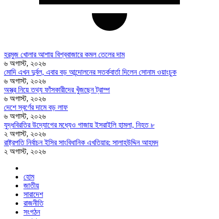
হরমুজ খোলার আশায় বিশ্ববাজারে কমল তেলের দাম
৬ অগাস্ট, ২০২৬
মোদি এখন দুর্বল, এবার বড় আন্দোলনের সতর্কবার্তা দিলেন সোনাম ওয়াংচুক
৬ অগাস্ট, ২০২৬
অস্ত্র নিয়ে তথ্য ফাঁসকারীদের খুঁজছেন ট্রাম্প
৬ অগাস্ট, ২০২৬
দেশে স্বর্ণের দামে বড় লাফ
৬ অগাস্ট, ২০২৬
যুদ্ধবিরতির উদ্যোগের মধ্যেও গাজায় ইসরাইলি হামলা, নিহত ৮
২ অগাস্ট, ২০২৬
রাষ্ট্রপতি নির্বাচন ইসির সাংবিধানিক এখতিয়ার: সালাহউদ্দিন আহমদ
২ অগাস্ট, ২০২৬
হোম
জাতীয়
সারাদেশ
রাজনীতি
সংগঠন