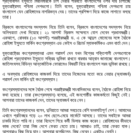
প্রত্যাবাসন ইস্যুতে মিয়ানমারকে চাপ দেয়ার পরিবর্তে বাংলাদেশের ওপর দায় চাপাচ্ছে
যুক্তরাষ্ট্রসহ পশ্চিমা দেশগুলো। তিনি বলেন, যুক্তরাষ্ট্রসহ পশ্চিমা দেশগুলো চায়
বাংলাদেশ যেন রোহিঙ্গাদের নাগরিকত্ব দেয়। তাদের প্রশিক্ষণ দিয়ে কাজে লাগাতে বলছে
তারা।
ব্রিকসে বাংলাদেশের সদস্যপদ নিয়ে তিনি বলেন, ব্রিকসে বাংলাদেশের সদস্যপদ নিয়ে
অনিশ্চয়তা দেখা দিয়েছে। ২১ আগস্ট ব্রিকস সম্মেলনে যোগ দেবেন প্রধানমন্ত্রী।
এরআগে, রোববার (১৩ আগস্ট) পররাষ্ট্রমন্ত্রী ড. এ কে আব্দুল মোমেনের সঙ্গে বৈঠকে
রোহিঙ্গা ইস্যুতে মার্কিন কংগ্রেসম্যান এড কেইস ও রিচার্ড ম্যাককর্মিকও এমন বার্তা দেন।
যুক্তরাষ্ট্রের কংগ্রেসম্যানরা এমন পরামর্শ দেন যখন বিশ্বের শক্তিশালী দেশগুলোকে
রোহিঙ্গা প্রত্যাবাসন ইস্যুতে সক্রিয় ভূমিকা রাখতে বারবার আহ্বান জানাচ্ছে বাংলাদেশ।
জাতিসংঘসহ বিভিন্ন আন্তর্জাতিক ফোরামেও বিষয়টি নিয়ে বাংলাদেশ সরব ভূমিকা রাখছে।
এ অবস্থায় রোহিঙ্গাদের কাজকর্ম দিয়ে তাদের নিজেদের মতো করে নেয়ার (অ্যাবজর্ব)
পরামর্শ দেন মার্কিন দুই কংগ্রেসম্যান।
কংগ্রেসম্যানদের সঙ্গে বৈঠক শেষে পররাষ্ট্রমন্ত্রী সাংবাদিকদের বলেন, বৈঠকে রোহিঙ্গা নিয়ে
কথা হয়েছে। তারা (কংগ্রেসম্যান) বলেছে, এই জনগোষ্ঠীর কাজকর্মতো কিছুই নেই।
আপনারা তাদের কাজকর্ম দেন, তাদের অ্যাবজর্ব করে নেন।
তিনি কংগ্রেসম্যানদের বলেন, দুনিয়াতে আমরা সবচেয়ে বেশি ঘনবসতিপূর্ণ দেশ। আমাদের
এখানে প্রতিবছর গড়ে ২০ লাখ ছেলে-মেয়ে মার্কেটে আসছে। তাদের সবাইকে আমরা
চাকরি দিতে পারি না। তারা বিদেশে গিয়ে কর্মী ভিসায় কাজ করেন। রোহিঙ্গাদের কীভাবে
কাজ দেবো? তারা নিজ দেশে ফেরত যেতে চায়। আমরাও চাই, তারা ফেরত যাক।
আপনারাও কিছু নিয়ে যান। আপনারা বলেছিলেন, কিছু নেবেন। একটাও নেননি।