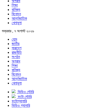
অপরাধ
শিক্ষা
বানিজ্য
বিনোদন
আর্ন্তজাতিক
খেলাধুলা
শুক্রবার , ৭ অগাস্ট ২০২৬
হোম
জাতীয়
সারাদেশ
রাজনীতি
সংগঠন
অপরাধ
শিক্ষা
বানিজ্য
বিনোদন
আর্ন্তজাতিক
খেলাধুলা
ভিডিও স্টোরি
ফটো স্টোরি
ফটোগ্যালারি
ভিডিও গ্যালারি