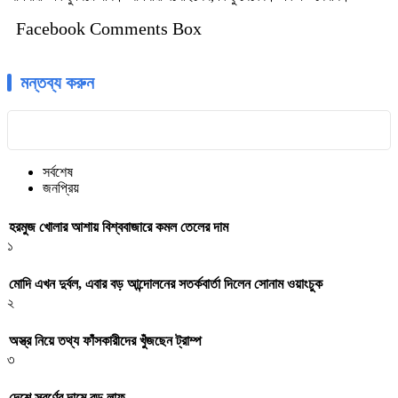
Facebook Comments Box
মন্তব্য করুন
সর্বশেষ
জনপ্রিয়
হরমুজ খোলার আশায় বিশ্ববাজারে কমল তেলের দাম
১
মোদি এখন দুর্বল, এবার বড় আন্দোলনের সতর্কবার্তা দিলেন সোনাম ওয়াংচুক
২
অস্ত্র নিয়ে তথ্য ফাঁসকারীদের খুঁজছেন ট্রাম্প
৩
দেশে স্বর্ণের দামে বড় লাফ