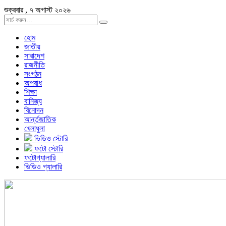
শুক্রবার , ৭ অগাস্ট ২০২৬
হোম
জাতীয়
সারাদেশ
রাজনীতি
সংগঠন
অপরাধ
শিক্ষা
বানিজ্য
বিনোদন
আর্ন্তজাতিক
খেলাধুলা
ভিডিও স্টোরি
ফটো স্টোরি
ফটোগ্যালারি
ভিডিও গ্যালারি