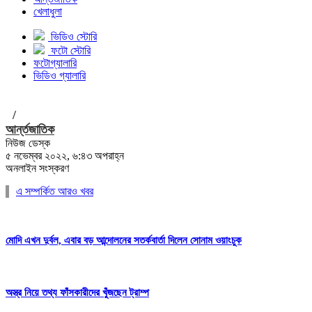
খেলাধুলা
ভিডিও স্টোরি
ফটো স্টোরি
ফটোগ্যালারি
ভিডিও গ্যালারি
/
আর্ন্তজাতিক
নিউজ ডেস্ক
৫ নভেম্বর ২০২২, ৬:৪৩ অপরাহ্ন
অনলাইন সংস্করণ
এ সম্পর্কিত আরও খবর
মোদি এখন দুর্বল, এবার বড় আন্দোলনের সতর্কবার্তা দিলেন সোনাম ওয়াংচুক
অস্ত্র নিয়ে তথ্য ফাঁসকারীদের খুঁজছেন ট্রাম্প