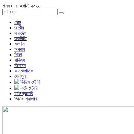
শনিবার , ৮ অগাস্ট ২০২৬
হোম
জাতীয়
সারাদেশ
রাজনীতি
সংগঠন
অপরাধ
শিক্ষা
বানিজ্য
বিনোদন
আর্ন্তজাতিক
খেলাধুলা
ভিডিও স্টোরি
ফটো স্টোরি
ফটোগ্যালারি
ভিডিও গ্যালারি