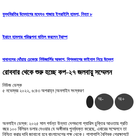
যুদ্ধবিরতির উদ্যোগের মধ্যেও গাজায় ইসরাইলি হামলা, নিহত ৮
ইরানে হামলার পরিকল্পনা বাতিল করলেন ট্রাম্প
দাবানলের ধোঁয়ায় ঢেকেছে নিউজার্সির আকাশ, বিশ্বকাপের ফাইনাল নিয়ে উদ্বেগ
রোববার থেকে শুরু হচ্ছে কপ-২৭ জলবায়ু সম্মেলন
নিউজ ডেস্ক
৫ নভেম্বর ২০২২, ৬:৪৩ অপরাহ্ন
|
অনলাইন সংস্করণ
অ-
অ+
অনলাইন ডেস্ক: ২০২৫ সাল পর্যন্ত উন্নত দেশগুলো প্যারিস চুক্তির আওতায় প্রতি
বছর ১০০ বিলিয়ন ডলার দেওয়ার যে অঙ্গীকার পুনর্ব্যক্ত করেছে, এবারের সম্মেলনে তা
নিশ্চিত করার দাবি জানানো হবে বাংলাদেশের পক্ষ থেকে। পাশাপাশি বৈশ্বিক প্রেক্ষাপটে