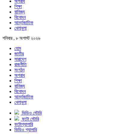
অপরাধ
শিক্ষা
বানিজ্য
বিনোদন
আর্ন্তজাতিক
খেলাধুলা
শনিবার , ৮ অগাস্ট ২০২৬
হোম
জাতীয়
সারাদেশ
রাজনীতি
সংগঠন
অপরাধ
শিক্ষা
বানিজ্য
বিনোদন
আর্ন্তজাতিক
খেলাধুলা
ভিডিও স্টোরি
ফটো স্টোরি
ফটোগ্যালারি
ভিডিও গ্যালারি