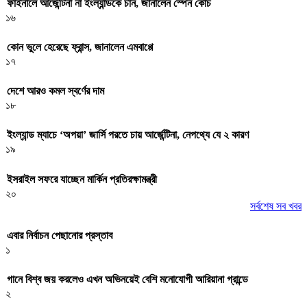
ফাইনালে আর্জেন্টিনা না ইংল্যান্ডকে চান, জানালেন স্পেন কোচ
১৬
কোন ভুলে হেরেছে ফ্রান্স, জানালেন এমবাপ্পে
১৭
দেশে আরও কমল স্বর্ণের দাম
১৮
ইংল্যান্ড ম্যাচে ‘অপয়া’ জার্সি পরতে চায় আর্জেন্টিনা, নেপথ্যে যে ২ কারণ
১৯
ইসরাইল সফরে যাচ্ছেন মার্কিন প্রতিরক্ষামন্ত্রী
২০
সর্বশেষ সব খবর
এবার নির্বাচন পেছানোর প্রস্তাব
১
গানে বিশ্ব জয় করলেও এখন অভিনয়েই বেশি মনোযোগী আরিয়ানা গ্রান্ডে
২