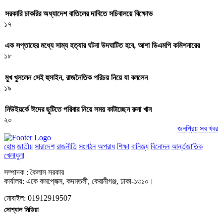
সরকারি চাকরির অধ্যাদেশ বাতিলের দাবিতে সচিবালয়ে বিক্ষোভ
১৭
এক সপ্তাহের মধ্যে সাম্য হত্যার ঘটনা উদঘাটিত হবে, আশা ডিএমপি কমিশনারের
১৮
মুখ খুললেন সেই হুসাইন, রাজনৈতিক পরিচয় নিয়ে যা বললেন
১৯
নিউইয়র্কে ঈদের ছুটিতে পরিবার নিয়ে সময় কাটাচ্ছেন রুনা খান
২০
জনপ্রিয় সব খবর
হোম
জাতীয়
সারাদেশ
রাজনীতি
সংগঠন
অপরাধ
শিক্ষা
বানিজ্য
বিনোদন
আর্ন্তজাতিক
খেলাধুলা
সম্পাদক : কৈলাস সরকার
কার্যালয়: একে কমপ্লেক্স, কদমতলী, কেরানীগঞ্জ, ঢাকা-১৩১০।
মোবাইল: 01912919507
সোশ্যাল মিডিয়া