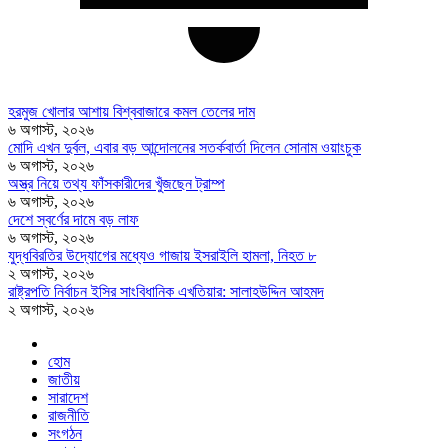
হরমুজ খোলার আশায় বিশ্ববাজারে কমল তেলের দাম
৬ অগাস্ট, ২০২৬
মোদি এখন দুর্বল, এবার বড় আন্দোলনের সতর্কবার্তা দিলেন সোনাম ওয়াংচুক
৬ অগাস্ট, ২০২৬
অস্ত্র নিয়ে তথ্য ফাঁসকারীদের খুঁজছেন ট্রাম্প
৬ অগাস্ট, ২০২৬
দেশে স্বর্ণের দামে বড় লাফ
৬ অগাস্ট, ২০২৬
যুদ্ধবিরতির উদ্যোগের মধ্যেও গাজায় ইসরাইলি হামলা, নিহত ৮
২ অগাস্ট, ২০২৬
রাষ্ট্রপতি নির্বাচন ইসির সাংবিধানিক এখতিয়ার: সালাহউদ্দিন আহমদ
২ অগাস্ট, ২০২৬
হোম
জাতীয়
সারাদেশ
রাজনীতি
সংগঠন