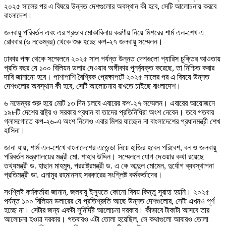
২০২৫ সালের পর এ বিষয়ে উন্নত দেশগুলোর অবস্থান কী হবে, সেটি আলোচনায় করবে
বাংলাদেশ।
জলবায়ু পরিবর্তন এবং এর প্রভাব মোকাবিলায় করণীয় নিয়ে মিশরের শার্ম এল-শেখ এ
রোববার (৬ নভেম্বর) থেকে শুরু হচ্ছে কপ-২৭ জলবায়ু সম্মেলন।
ঢাকার পক্ষ থেকে সম্মেলনে ২০২৫ সাল পর্যন্ত উন্নত দেশগুলো প্যারিস চুক্তির আওতায়
প্রতি বছর যে ১০০ বিলিয়ন ডলার দেওয়ার অঙ্গীকার পুনর্ব্যক্ত করেছে, তা নিশ্চিত করার
দাবি জানানো হবে। পাশাপাশি বৈশ্বিক প্রেক্ষাপটে ২০২৫ সালের পর এ বিষয়ে উন্নত
দেশগুলোর অবস্থান কী হবে, সেটি আলোচনায় রাখতে চাইছে বাংলাদেশ।
৬ নভেম্বর শুরু হয়ে মোট ১৩ দিন চলবে এবারের কপ-২৭ সম্মেলন। এবারের আয়োজনে
১৯৮টি দেশের রাষ্ট্র ও সরকার প্রধান বা তাদের প্রতিনিধিরা অংশ নেবেন। তবে গতবার
গ্লাসগোতে কপ-২৬-এ অংশ নিলেও এবার মিশর যাচ্ছেন না বাংলাদেশের প্রধানমন্ত্রী শেখ
হাসিনা।
জানা যায়, শার্ম এল-শেখে বাংলাদেশের এজেন্ডা নিয়ে হাজির হবেন পরিবেশ, বন ও জলবায়ু
পরিবর্তন মন্ত্রণালয়ের মন্ত্রী মো. শাহাব উদ্দিন। সম্মেলনে যোগ দেওয়ার কথা রয়েছে
তথ্যমন্ত্রী ড. হাছান মাহমুদ, পররাষ্ট্রমন্ত্রী ড. এ কে আব্দুল মোমেন, দুর্যোগ ব্যবস্থাপনা
প্রতিমন্ত্রী ডা. এনামুর রহমানসহ সরকারের সংশ্লিষ্ট কর্মকর্তাদের।
সংশ্লিষ্ট কর্মকর্তারা জানান, জলবায়ু ইস্যুতে কোনো বিষয় কিন্তু সুরাহা হয়নি। ২০২৫
পর্যন্ত ১০০ বিলিয়ন ডলারের যে প্রতিশ্রুতি আছে উন্নত দেশগুলোর, সেটা এখনও পূর্ণ
হচ্ছে না। সেটার জন্য একটা সুনির্দিষ্ট আলোচনা দরকার। কীভাবে টাকাটা আসবে তার
আলোচনা হওয়া দরকার। গতবারও এটা তোলা হয়েছিল, সে কথাগুলো আবারও তোলা