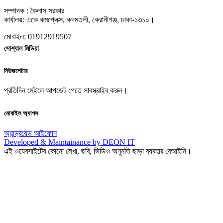
সম্পাদক : কৈলাস সরকার
কার্যালয়: একে কমপ্লেক্স, কদমতলী, কেরানীগঞ্জ, ঢাকা-১৩১০।
মোবাইল: 01912919507
সোশ্যাল মিডিয়া
নিউজলেটার
প্রতিদিন মেইলে আপডেট পেতে সাবস্ক্রাইব করুন।
মোবাইল অ্যাপস
অ্যান্ড্রয়েড
আইফোন
Developed & Maintainance by DEON IT
এই ওয়েবসাইটের কোনো লেখা, ছবি, ভিডিও অনুমতি ছাড়া ব্যবহার বেআইনি।