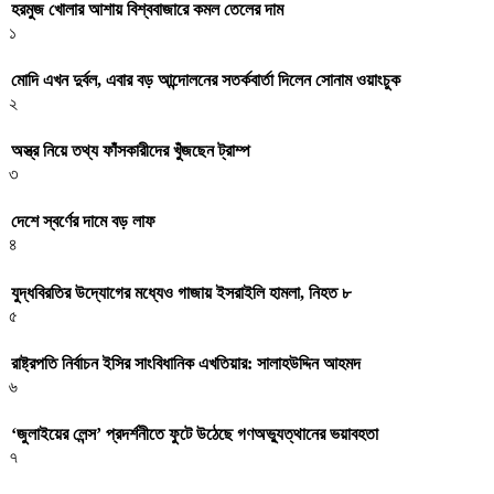
হরমুজ খোলার আশায় বিশ্ববাজারে কমল তেলের দাম
১
মোদি এখন দুর্বল, এবার বড় আন্দোলনের সতর্কবার্তা দিলেন সোনাম ওয়াংচুক
২
অস্ত্র নিয়ে তথ্য ফাঁসকারীদের খুঁজছেন ট্রাম্প
৩
দেশে স্বর্ণের দামে বড় লাফ
৪
যুদ্ধবিরতির উদ্যোগের মধ্যেও গাজায় ইসরাইলি হামলা, নিহত ৮
৫
রাষ্ট্রপতি নির্বাচন ইসির সাংবিধানিক এখতিয়ার: সালাহউদ্দিন আহমদ
৬
‘জুলাইয়ের লেন্স’ প্রদর্শনীতে ফুটে উঠেছে গণঅভ্যুত্থানের ভয়াবহতা
৭