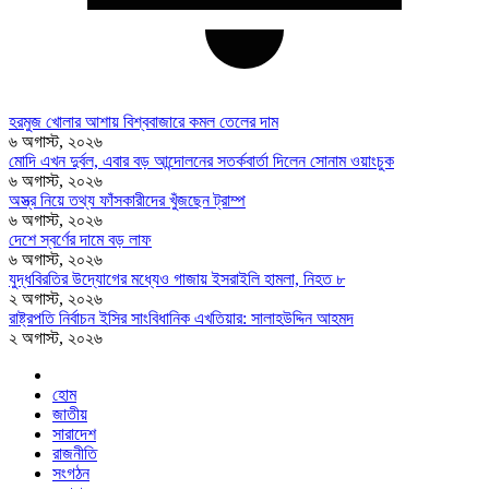
হরমুজ খোলার আশায় বিশ্ববাজারে কমল তেলের দাম
৬ অগাস্ট, ২০২৬
মোদি এখন দুর্বল, এবার বড় আন্দোলনের সতর্কবার্তা দিলেন সোনাম ওয়াংচুক
৬ অগাস্ট, ২০২৬
অস্ত্র নিয়ে তথ্য ফাঁসকারীদের খুঁজছেন ট্রাম্প
৬ অগাস্ট, ২০২৬
দেশে স্বর্ণের দামে বড় লাফ
৬ অগাস্ট, ২০২৬
যুদ্ধবিরতির উদ্যোগের মধ্যেও গাজায় ইসরাইলি হামলা, নিহত ৮
২ অগাস্ট, ২০২৬
রাষ্ট্রপতি নির্বাচন ইসির সাংবিধানিক এখতিয়ার: সালাহউদ্দিন আহমদ
২ অগাস্ট, ২০২৬
হোম
জাতীয়
সারাদেশ
রাজনীতি
সংগঠন