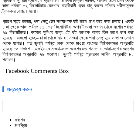
প্রকল্পের জুনিয়র স্ট্রাকচার প্রকৌশলী নীলাকর বিশ্বাস জানান, আগামী মাসে ঢাকা থেকে
ভাঙ্গা পর্যন্ত ৮২ কিলোমিটার রেলপথে যাত্রীবাহী ট্রেন চালু করতে শনিবার পরীক্ষামূলক
ট্র্যাককার চালানো হলো।
প্রকল্প সূত্র জানায়, পদ্মা সেতু রেল সংযোগকে দুটি ভাগে ভাগ করে কাজ চলছে। একটি
ঢাকা থেকে ভাঙ্গা পর্যন্ত ৮১.৮৭৫ কিলোমিটার, অপরটি ভাঙ্গা জংশন থেকে যশোর পর্যন্ত
৭৯ কিলোমিটার। কাজের সুবিধার জন্য এই দুই ভাগকে আবার তিন ভাগে ভাগ করা
হয়েছে। এগুলো হচ্ছে– ঢাকা থেকে মাওয়া, মাওয়া থেকে পদ্মা সেতু হয়ে ভাঙ্গা ও সেখান
থেকে যশোর। গত জুলাই পর্যন্ত ঢাকা থেকে মাওয়া অংশের নির্মাণকাজের অগ্রগতি
হয়েছে ৮০ শতাংশ। একইভাবে মাওয়া-ভাঙ্গা অংশের ৯৬ শতাংশ ও ভাঙ্গা-যশোর অংশের
নির্মাণকাজের অগ্রগতি ৭৬ শতাংশ। জুলাই পর্যন্ত প্রকল্পের সার্বিক অগ্রগতি ৮১
শতাংশ।
Facebook Comments Box
মন্তব্য করুন
সর্বশেষ
জনপ্রিয়