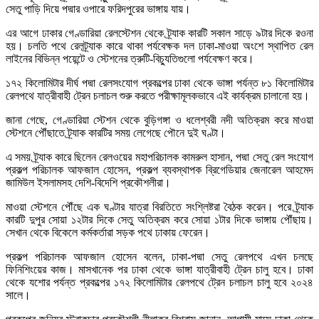
সেতু পাড়ি দিয়ে পদ্মার ওপারে ফরিদপুরের ভাঙ্গায় যায়।
এর আগে ঢাকার গেণ্ডারিয়া রেলস্টেশন থেকে ট্র্যাক কারটি সকাল সাড়ে ৯টার দিকে রওনা
হয়। চলতি পথে রেলট্র্যাক কারে থাকা পর্যবেক্ষক দল ঢাকা-মাওয়া অংশে স্থাপিত রেল
লাইনের বিভিন্ন পয়েন্টে ও স্টেশনের ত্রুটি-বিচ্যুতিগুলো পর্যবেক্ষণ করে।
১৭২ কিলোমিটার দীর্ঘ পদ্মা রেলসংযোগ প্রকল্পের ঢাকা থেকে ভাঙ্গা পর্যন্ত ৮১ কিলোমিটার
রেলপথে যাত্রীবাহী ট্রেন চলাচল শুরু করতে পরীক্ষামূলকভাবে এই কার্যক্রম চালানো হয়।
জানা গেছে, গেণ্ডারিয়া স্টেশন থেকে বুড়িগঙ্গা ও ধলেশ্বরী নদী অতিক্রম করে মাওয়া
স্টেশনে পৌঁছাতে ট্র্যাক কারটির সময় লেগেছে পৌনে দুই ঘণ্টা।
এ সময় ট্র্যাক কারে ছিলেন রেলওয়ের মহাপরিচালক কামরুল হাসান, পদ্মা সেতু রেল সংযোগ
প্রকল্প পরিচালক আফজাল হোসেন, প্রকল্প ব্যবস্থাপক ব্রিগেডিয়ার জেনারেল আহমেদ
জামিউল ইসলামসহ দেশি-বিদেশি প্রকৌশলীরা।
মাওয়া স্টেশনে পৌঁছে এক ঘণ্টার যাত্রা বিরতিতে সংশ্লিষ্টরা বৈঠক করেন। পরে ট্র্যাক
কারটি দুপুর সোয়া ১২টার দিকে সেতু অতিক্রম করে সোয়া ১টার দিকে ভাঙ্গায় পৌঁছায়।
সেখান থেকে বিকেলে কর্মকর্তারা সড়ক পথে ঢাকায় ফেরেন।
প্রকল্প পরিচালক আফজাল হোসেন বলেন, ঢাকা-পদ্মা সেতু রেলপথে এখন চলছে
ফিনিশিংয়ের কাজ। মাসখানেক পর ঢাকা থেকে ভাঙ্গা যাত্রীবাহী ট্রেন চালু হবে। ঢাকা
থেকে যশোর পর্যন্ত প্রকল্পের ১৭২ কিলোমিটার রেলপথে ট্রেন চলাচল চালু হবে ২০২৪
সালে।