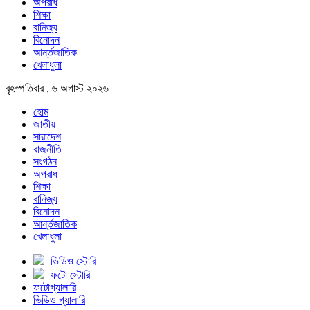
অপরাধ
শিক্ষা
বানিজ্য
বিনোদন
আর্ন্তজাতিক
খেলাধুলা
বৃহস্পতিবার , ৬ অগাস্ট ২০২৬
হোম
জাতীয়
সারাদেশ
রাজনীতি
সংগঠন
অপরাধ
শিক্ষা
বানিজ্য
বিনোদন
আর্ন্তজাতিক
খেলাধুলা
ভিডিও স্টোরি
ফটো স্টোরি
ফটোগ্যালারি
ভিডিও গ্যালারি