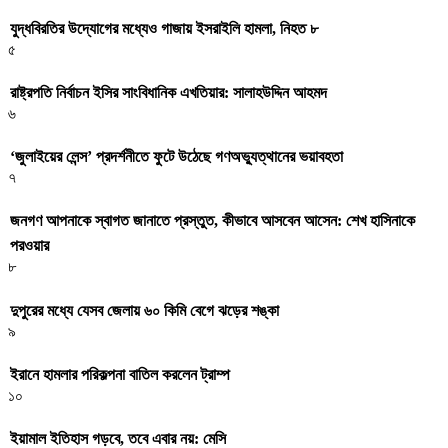
যুদ্ধবিরতির উদ্যোগের মধ্যেও গাজায় ইসরাইলি হামলা, নিহত ৮
৫
রাষ্ট্রপতি নির্বাচন ইসির সাংবিধানিক এখতিয়ার: সালাহউদ্দিন আহমদ
৬
‘জুলাইয়ের লেন্স’ প্রদর্শনীতে ফুটে উঠেছে গণঅভ্যুত্থানের ভয়াবহতা
৭
জনগণ আপনাকে স্বাগত জানাতে প্রস্তুত, কীভাবে আসবেন আসেন: শেখ হাসিনাকে
পরওয়ার
৮
দুপুরের মধ্যে যেসব জেলায় ৬০ কিমি বেগে ঝড়ের শঙ্কা
৯
ইরানে হামলার পরিকল্পনা বাতিল করলেন ট্রাম্প
১০
ইয়ামাল ইতিহাস গড়বে, তবে এবার নয়: মেসি