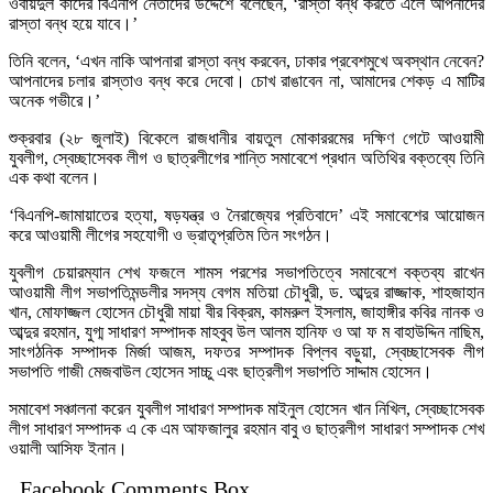
ওবায়দুল কাদের বিএনপি নেতাদের উদ্দেশে বলেছেন, ‘রাস্তা বন্ধ করতে এলে আপনাদের
রাস্তা বন্ধ হয়ে যাবে।’
তিনি বলেন, ‘এখন নাকি আপনারা রাস্তা বন্ধ করবেন, ঢাকার প্রবেশমুখে অবস্থান নেবেন?
আপনাদের চলার রাস্তাও বন্ধ করে দেবো। চোখ রাঙাবেন না, আমাদের শেকড় এ মাটির
অনেক গভীরে।’
শুক্রবার (২৮ জুলাই) বিকেলে রাজধানীর বায়তুল মোকাররমের দক্ষিণ গেটে আওয়ামী
যুবলীগ, স্বেচ্ছাসেবক লীগ ও ছাত্রলীগের শান্তি সমাবেশে প্রধান অতিথির বক্তব্যে তিনি
এক কথা বলেন।
‘বিএনপি-জামায়াতের হত্যা, ষড়যন্ত্র ও নৈরাজ্যের প্রতিবাদে’ এই সমাবেশের আয়োজন
করে আওয়ামী লীগের সহযোগী ও ভ্রাতৃপ্রতিম তিন সংগঠন।
যুবলীগ চেয়ারম্যান শেখ ফজলে শামস পরশের সভাপতিত্বে সমাবেশে বক্তব্য রাখেন
আওয়ামী লীগ সভাপতিমন্ডলীর সদস্য বেগম মতিয়া চৌধুরী, ড. আব্দুর রাজ্জাক, শাহজাহান
খান, মোফাজ্জল হোসেন চৌধুরী মায়া বীর বিক্রম, কামরুল ইসলাম, জাহাঙ্গীর কবির নানক ও
আব্দুর রহমান, যুগ্ম সাধারণ সম্পাদক মাহবুব উল আলম হানিফ ও আ ফ ম বাহাউদ্দিন নাছিম,
সাংগঠনিক সম্পাদক মির্জা আজম, দফতর সম্পাদক বিপ্লব বড়ুয়া, স্বেচ্ছাসেবক লীগ
সভাপতি গাজী মেজবাউল হোসেন সাচ্চু এবং ছাত্রলীগ সভাপতি সাদ্দাম হোসেন।
সমাবেশ সঞ্চালনা করেন যুবলীগ সাধারণ সম্পাদক মাইনুল হোসেন খান নিখিল, স্বেচ্ছাসেবক
লীগ সাধারণ সম্পাদক এ কে এম আফজালুর রহমান বাবু ও ছাত্রলীগ সাধারণ সম্পাদক শেখ
ওয়ালী আসিফ ইনান।
Facebook Comments Box