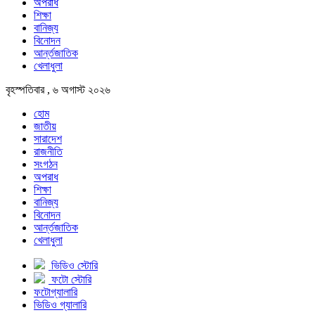
অপরাধ
শিক্ষা
বানিজ্য
বিনোদন
আর্ন্তজাতিক
খেলাধুলা
বৃহস্পতিবার , ৬ অগাস্ট ২০২৬
হোম
জাতীয়
সারাদেশ
রাজনীতি
সংগঠন
অপরাধ
শিক্ষা
বানিজ্য
বিনোদন
আর্ন্তজাতিক
খেলাধুলা
ভিডিও স্টোরি
ফটো স্টোরি
ফটোগ্যালারি
ভিডিও গ্যালারি