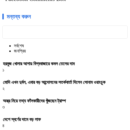
মন্তব্য করুন
সর্বশেষ
জনপ্রিয়
হরমুজ খোলার আশায় বিশ্ববাজারে কমল তেলের দাম
১
মোদি এখন দুর্বল, এবার বড় আন্দোলনের সতর্কবার্তা দিলেন সোনাম ওয়াংচুক
২
অস্ত্র নিয়ে তথ্য ফাঁসকারীদের খুঁজছেন ট্রাম্প
৩
দেশে স্বর্ণের দামে বড় লাফ
৪