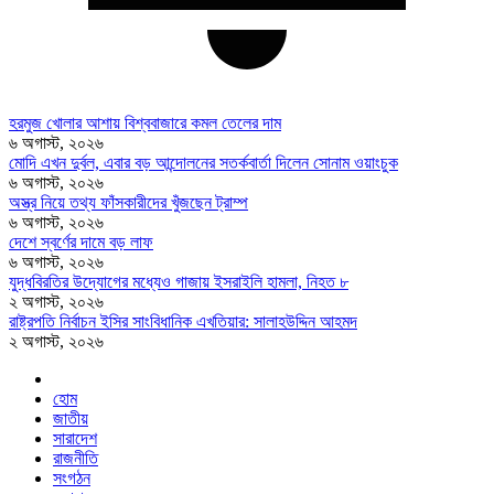
হরমুজ খোলার আশায় বিশ্ববাজারে কমল তেলের দাম
৬ অগাস্ট, ২০২৬
মোদি এখন দুর্বল, এবার বড় আন্দোলনের সতর্কবার্তা দিলেন সোনাম ওয়াংচুক
৬ অগাস্ট, ২০২৬
অস্ত্র নিয়ে তথ্য ফাঁসকারীদের খুঁজছেন ট্রাম্প
৬ অগাস্ট, ২০২৬
দেশে স্বর্ণের দামে বড় লাফ
৬ অগাস্ট, ২০২৬
যুদ্ধবিরতির উদ্যোগের মধ্যেও গাজায় ইসরাইলি হামলা, নিহত ৮
২ অগাস্ট, ২০২৬
রাষ্ট্রপতি নির্বাচন ইসির সাংবিধানিক এখতিয়ার: সালাহউদ্দিন আহমদ
২ অগাস্ট, ২০২৬
হোম
জাতীয়
সারাদেশ
রাজনীতি
সংগঠন