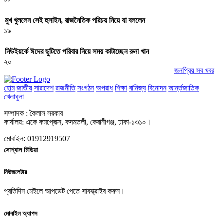
মুখ খুললেন সেই হুসাইন, রাজনৈতিক পরিচয় নিয়ে যা বললেন
১৯
নিউইয়র্কে ঈদের ছুটিতে পরিবার নিয়ে সময় কাটাচ্ছেন রুনা খান
২০
জনপ্রিয় সব খবর
হোম
জাতীয়
সারাদেশ
রাজনীতি
সংগঠন
অপরাধ
শিক্ষা
বানিজ্য
বিনোদন
আর্ন্তজাতিক
খেলাধুলা
সম্পাদক : কৈলাস সরকার
কার্যালয়: একে কমপ্লেক্স, কদমতলী, কেরানীগঞ্জ, ঢাকা-১৩১০।
মোবাইল: 01912919507
সোশ্যাল মিডিয়া
নিউজলেটার
প্রতিদিন মেইলে আপডেট পেতে সাবস্ক্রাইব করুন।
মোবাইল অ্যাপস