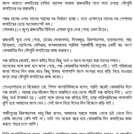
মাংস বানাতে কসাইয়ের চাহিদা ব্যাপক থাকায় রাজধানীর পথে পথে চলছে মৌসুমি
কসাইদের দর কষাকষি।
গরুর দামের ওপর তাদের শ্রমের দর নির্ধারণ হচ্ছে। তবে এক্ষেত্রে তাদের দর পেশাদার
কসাইয়ের চেয়ে অনেকাংশেই কম।
সোমবার (১৭ জুন) রাজধানীর বিভিন্ন এলাকা ঘুরে দেখা গেছে এমন চিত্র।
রাজধানী ঘুরে দেখা গেছে, চায়ের দোকানদার, দিনমজুর, রিকশাচালক, ভ্যানচালক, মাছ
বিক্রেতা, হোটেলের মেসিয়ার, কলকারখানার শ্রমিক শ্রমজীবী মানুষের একটি বড় অংশ
কোরবানির দিন মৌসুমি কসাইয়ের কাজ করছেন।
গরু বানিয়ে (জবাই, মাংস কাটা) দিয়ে কিছু অর্থ ও মাংস সংগ্রহ করা তাদের লক্ষ্য।
অনেকের সঙ্গে কথা বলে জানা গেছে, গরু কোরবানির সামর্থ্য তাদের নেই। তাই পরিবারের
জন্য ঈদের দিন কাজ করে কিছু টাকার পাশাপাশি মাংস সংগ্রহ করে বাড়ি নিয়ে যাওয়ার
জন্য তারা মৌসুমি কসাইয়ের কাজ করেন।
শেওড়াপাড়ার চা বিক্রেতা মো. শিপন বাংলানিউজকে বলেন, প্রতি বছরই কোরবানির ঈদে
গরু বানাই। আমরা চার-পাঁচজন মিলে সারাদিনে চার থেকে পাঁচটি গরু বানিয়ে দিই। এতে
কিছু অর্থ উপার্জন হয়। একই সঙ্গে যাদের গরু বানিয়ে দিই, তারা পারিশ্রমিকের পাশাপাশি
খুশি হয়ে আমাদের মাংস দেন। সেই মাংস নিয়ে ঈদের দিন বিকেলে বাড়ি যাই।
গাজীপুরের রিকশাচালক আবু মিয়া বলেন, আমাদের গ্রামে সমাজ থেকে দুই থেকে তিন
কেজি মাংসের বেশি পাই না। তাই গত কয়েক বছর ধরে কোরবানির দিন কসাইয়ের কাজ
করতে শহরে চলে আসি।