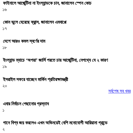
ফাইনালে আর্জেন্টিনা না ইংল্যান্ডকে চান, জানালেন স্পেন কোচ
১৬
কোন ভুলে হেরেছে ফ্রান্স, জানালেন এমবাপ্পে
১৭
দেশে আরও কমল স্বর্ণের দাম
১৮
ইংল্যান্ড ম্যাচে ‘অপয়া’ জার্সি পরতে চায় আর্জেন্টিনা, নেপথ্যে যে ২ কারণ
১৯
ইসরাইল সফরে যাচ্ছেন মার্কিন প্রতিরক্ষামন্ত্রী
২০
সর্বশেষ সব খবর
এবার নির্বাচন পেছানোর প্রস্তাব
১
গানে বিশ্ব জয় করলেও এখন অভিনয়েই বেশি মনোযোগী আরিয়ানা গ্রান্ডে
২