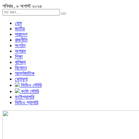
শনিবার , ৮ অগাস্ট ২০২৬
হোম
জাতীয়
সারাদেশ
রাজনীতি
সংগঠন
অপরাধ
শিক্ষা
বানিজ্য
বিনোদন
আর্ন্তজাতিক
খেলাধুলা
ভিডিও স্টোরি
ফটো স্টোরি
ফটোগ্যালারি
ভিডিও গ্যালারি