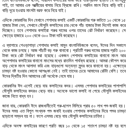
তিনি বাংলানিউজকে বলেন, সারাদিন কসাইয়ের কাজ করে পারিশ্রমিক ছাড়াও যে মাংসটুকু
পাই, তা আমার এক আত্মীয়ের বাসায় নিয়ে ফ্রিজে রাখি। পরদিন মাংস নিয়ে বাড়ি যাই।
বাড়ি দূরে হওয়ায় মাংসটা বরফ করে নিয়ে যাই।
এদিকে কোরবানির দিন যেখানে পেশাদার কসাই একটি কোরবানির গরু কাটতে ১০ থেকে ১৫
হাজার টাকা নেন, সেখানে মৌসুমি কসাইদের চার থেকে পাঁচ হাজার টাকা দিলেই কাজ করে
দিচ্ছেন। তবে পেশাদার কসাইরা গরুর দামের ওপর তাদের রেট নির্ধারণ করেছেন। সে
ক্ষেত্রে হাজারে ২০০ থেকে ৩০০ টাকা দাবি করেছেন।
এ ব্যাপারে শেওড়াপাড়া পেশাদার কসাই মামুন বাংলানিউজকে বলেন, ঈদের দিন সকালে
থেকে কাজ চলছে। আজ পাঁচটি বড় গরু বানাবো। প্রতিটি গরুর দামের হাজার প্রতি ২০০
টাকা করে রেট নির্ধারণ করা হয়েছে। একজন পেশাদার কসাইয়ের বানানো মাংস আর
অপেশাদার কসাইয়ের বানানো মাংসের মধ্যে রাতদিন পার্থক্য রয়েছে। আমরা কৌশল করে
হাড় থেকে মাংস আলাদা করি এবং হাড়গুলো অত্যন্ত সুন্দর করে বানানো হয়। এক্ষেত্রে
চামড়া নষ্ট হওয়ার কোনো আশঙ্কা নেই। তাই তাদের চেয়ে আমাদের রেটটা বেশি। তবে
ঈদের দ্বিতীয় দিন আমাদের রেট অর্ধেকে নেমে যায়।
কোরবানির ঈদ এলেই বেড়ে যায় কসাইদের কদর। এসময় পেশাদার কসাইয়ের পাশাপাশি
মৌসুমি কসাইদের কদরও বেড়ে যায়। অনেকে ভালো কসাই না পেয়ে মৌসুমি কসাইদের
কাজে নিতে বাধ্য হন।
জানা যায়, কোরবানি ঈদে রাজধানীতেই গরু-ছাগল মিলিয়ে প্রায় ৫০ লাখ পশু জবাই হয়।
ঈদের সময় এত বিপুল সংখ্যক পশু জবাই হওয়ায় পেশাদার কসাইদের দিয়ে পশুর চামড়া
ছাড়ানো সম্ভব হয় না। ফলে এসময় বেড়ে যায় মৌসুমি কসাইদের চাহিদা।
এদিকে অদক্ষ কসাইয়ের কারণে প্রতি বছর ১০ থেকে ১৫ শতাংশ চামড়া নষ্ট হয় বলে