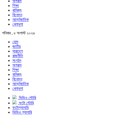
অপরাধ
শিক্ষা
বানিজ্য
বিনোদন
আর্ন্তজাতিক
খেলাধুলা
শনিবার , ৮ অগাস্ট ২০২৬
হোম
জাতীয়
সারাদেশ
রাজনীতি
সংগঠন
অপরাধ
শিক্ষা
বানিজ্য
বিনোদন
আর্ন্তজাতিক
খেলাধুলা
ভিডিও স্টোরি
ফটো স্টোরি
ফটোগ্যালারি
ভিডিও গ্যালারি