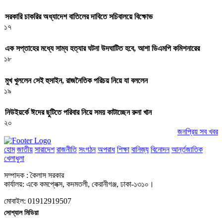
সরকারি চাকরির অধ্যাদেশ বাতিলের দাবিতে সচিবালয়ে বিক্ষোভ
১৭
এক সপ্তাহের মধ্যে সাম্য হত্যার ঘটনা উদঘাটিত হবে, আশা ডিএমপি কমিশনারের
১৮
মুখ খুললেন সেই হুসাইন, রাজনৈতিক পরিচয় নিয়ে যা বললেন
১৯
নিউইয়র্কে ঈদের ছুটিতে পরিবার নিয়ে সময় কাটাচ্ছেন রুনা খান
২০
জনপ্রিয় সব খবর
হোম
জাতীয়
সারাদেশ
রাজনীতি
সংগঠন
অপরাধ
শিক্ষা
বানিজ্য
বিনোদন
আর্ন্তজাতিক
খেলাধুলা
সম্পাদক : কৈলাস সরকার
কার্যালয়: একে কমপ্লেক্স, কদমতলী, কেরানীগঞ্জ, ঢাকা-১৩১০।
মোবাইল: 01912919507
সোশ্যাল মিডিয়া