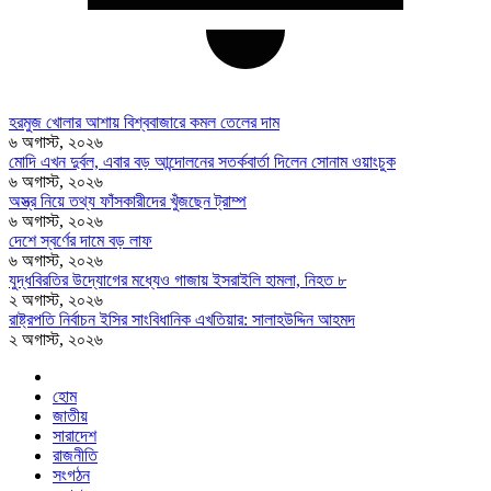
হরমুজ খোলার আশায় বিশ্ববাজারে কমল তেলের দাম
৬ অগাস্ট, ২০২৬
মোদি এখন দুর্বল, এবার বড় আন্দোলনের সতর্কবার্তা দিলেন সোনাম ওয়াংচুক
৬ অগাস্ট, ২০২৬
অস্ত্র নিয়ে তথ্য ফাঁসকারীদের খুঁজছেন ট্রাম্প
৬ অগাস্ট, ২০২৬
দেশে স্বর্ণের দামে বড় লাফ
৬ অগাস্ট, ২০২৬
যুদ্ধবিরতির উদ্যোগের মধ্যেও গাজায় ইসরাইলি হামলা, নিহত ৮
২ অগাস্ট, ২০২৬
রাষ্ট্রপতি নির্বাচন ইসির সাংবিধানিক এখতিয়ার: সালাহউদ্দিন আহমদ
২ অগাস্ট, ২০২৬
হোম
জাতীয়
সারাদেশ
রাজনীতি
সংগঠন