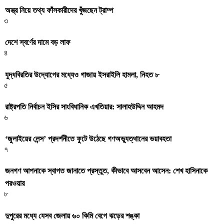
অস্ত্র নিয়ে তথ্য ফাঁসকারীদের খুঁজছেন ট্রাম্প
৩
দেশে স্বর্ণের দামে বড় লাফ
৪
যুদ্ধবিরতির উদ্যোগের মধ্যেও গাজায় ইসরাইলি হামলা, নিহত ৮
৫
রাষ্ট্রপতি নির্বাচন ইসির সাংবিধানিক এখতিয়ার: সালাহউদ্দিন আহমদ
৬
‘জুলাইয়ের লেন্স’ প্রদর্শনীতে ফুটে উঠেছে গণঅভ্যুত্থানের ভয়াবহতা
৭
জনগণ আপনাকে স্বাগত জানাতে প্রস্তুত, কীভাবে আসবেন আসেন: শেখ হাসিনাকে
পরওয়ার
৮
দুপুরের মধ্যে যেসব জেলায় ৬০ কিমি বেগে ঝড়ের শঙ্কা