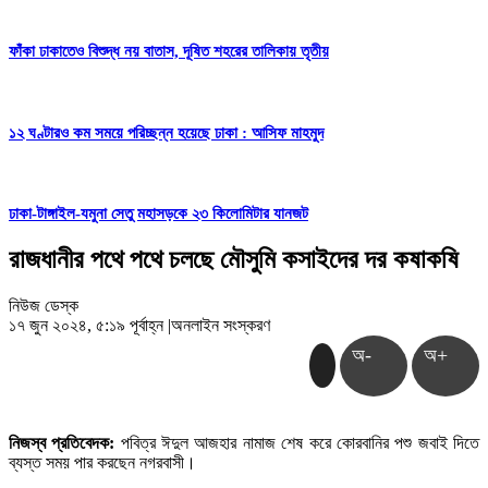
ফাঁকা ঢাকাতেও বিশুদ্ধ নয় বাতাস, দূষিত শহরের তালিকায় তৃতীয়
১২ ঘণ্টারও কম সময়ে পরিচ্ছন্ন হয়েছে ঢাকা : আসিফ মাহমুদ
ঢাকা-টাঙ্গাইল-যমুনা সেতু মহাসড়কে ২৩ কিলোমিটার যানজট
রাজধানীর পথে পথে চলছে মৌসুমি কসাইদের দর কষাকষি
নিউজ ডেস্ক
১৭ জুন ২০২৪, ৫:১৯ পূর্বাহ্ন
|
অনলাইন সংস্করণ
অ-
অ+
নিজস্ব প্রতিবেদক:
পবিত্র ঈদুল আজহার নামাজ শেষ করে কোরবানির পশু জবাই দিতে
ব্যস্ত সময় পার করছেন নগরবাসী।