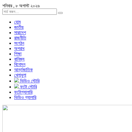
শনিবার , ৮ অগাস্ট ২০২৬
হোম
জাতীয়
সারাদেশ
রাজনীতি
সংগঠন
অপরাধ
শিক্ষা
বানিজ্য
বিনোদন
আর্ন্তজাতিক
খেলাধুলা
ভিডিও স্টোরি
ফটো স্টোরি
ফটোগ্যালারি
ভিডিও গ্যালারি