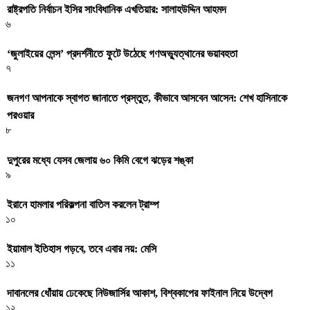
রাষ্ট্রপতি নির্বাচন ইসির সাংবিধানিক এখতিয়ার: সালাহউদ্দিন আহমদ
৬
‘জুলাইয়ের লেন্স’ প্রদর্শনীতে ফুটে উঠেছে গণঅভ্যুত্থানের ভয়াবহতা
৭
জনগণ আপনাকে স্বাগত জানাতে প্রস্তুত, কীভাবে আসবেন আসেন: শেখ হাসিনাকে
পরওয়ার
৮
দুপুরের মধ্যে যেসব জেলায় ৬০ কিমি বেগে ঝড়ের শঙ্কা
৯
ইরানে হামলার পরিকল্পনা বাতিল করলেন ট্রাম্প
১০
ইয়ামাল ইতিহাস গড়বে, তবে এবার নয়: মেসি
১১
দাবানলের ধোঁয়ায় ঢেকেছে নিউজার্সির আকাশ, বিশ্বকাপের ফাইনাল নিয়ে উদ্বেগ
১২