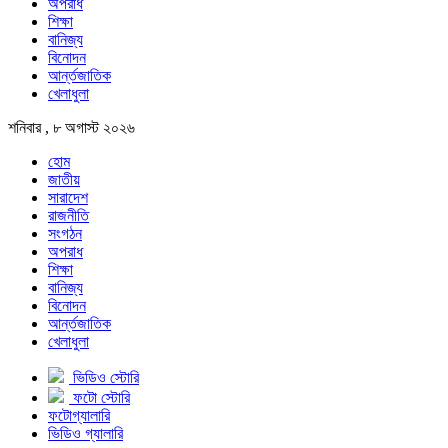
অপরাধ
শিক্ষা
বানিজ্য
বিনোদন
আর্ন্তজাতিক
খেলাধুলা
শনিবার , ৮ অগাস্ট ২০২৬
হোম
জাতীয়
সারাদেশ
রাজনীতি
সংগঠন
অপরাধ
শিক্ষা
বানিজ্য
বিনোদন
আর্ন্তজাতিক
খেলাধুলা
ভিডিও স্টোরি
ফটো স্টোরি
ফটোগ্যালারি
ভিডিও গ্যালারি