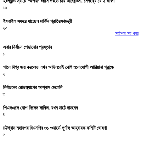
ইংল্যান্ড ম্যাচে ‘অপয়া’ জার্সি পরতে চায় আর্জেন্টিনা, নেপথ্যে যে ২ কারণ
১৯
ইসরাইল সফরে যাচ্ছেন মার্কিন প্রতিরক্ষামন্ত্রী
২০
সর্বশেষ সব খবর
এবার নির্বাচন পেছানোর প্রস্তাব
১
গানে বিশ্ব জয় করলেও এখন অভিনয়েই বেশি মনোযোগী আরিয়ানা গ্রান্ডে
২
নির্বাচনের রোডম্যাপের আশ্বাস মেলেনি
৩
পিএসএলে যোগ দিলেন সাকিব, যখন মাঠে নামবেন
৪
চট্টগ্রাম মহানগর বিএনপির ৩১ ওয়ার্ডে পূর্ণাঙ্গ আহ্বায়ক কমিটি ঘোষণা
৫