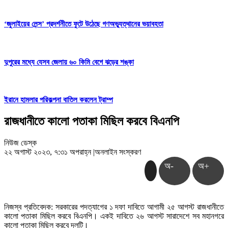
‘জুলাইয়ের লেন্স’ প্রদর্শনীতে ফুটে উঠেছে গণঅভ্যুত্থানের ভয়াবহতা
দুপুরের মধ্যে যেসব জেলায় ৬০ কিমি বেগে ঝড়ের শঙ্কা
ইরানে হামলার পরিকল্পনা বাতিল করলেন ট্রাম্প
রাজধানীতে কালো পতাকা মিছিল করবে বিএনপি
নিউজ ডেস্ক
২২ অগাস্ট ২০২৩, ৭:৩১ অপরাহ্ন
|
অনলাইন সংস্করণ
অ-
অ+
নিজস্ব প্রতিবেদক: সরকারের পদত্যাগের ১ দফা দাবিতে আগামী ২৫ আগস্ট রাজধানীতে
কালো পতাকা মিছিল করবে বিএনপি। একই দাবিতে ২৬ আগস্ট সারাদেশে সব মহানগরে
কালো পতাকা মিছিল করবে দলটি।