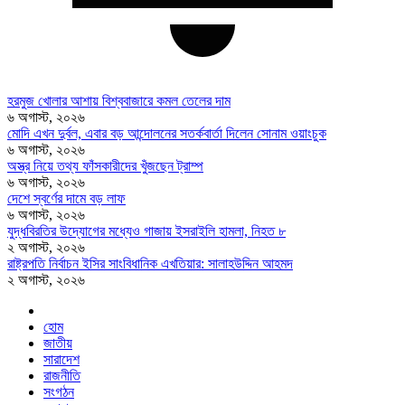
হরমুজ খোলার আশায় বিশ্ববাজারে কমল তেলের দাম
৬ অগাস্ট, ২০২৬
মোদি এখন দুর্বল, এবার বড় আন্দোলনের সতর্কবার্তা দিলেন সোনাম ওয়াংচুক
৬ অগাস্ট, ২০২৬
অস্ত্র নিয়ে তথ্য ফাঁসকারীদের খুঁজছেন ট্রাম্প
৬ অগাস্ট, ২০২৬
দেশে স্বর্ণের দামে বড় লাফ
৬ অগাস্ট, ২০২৬
যুদ্ধবিরতির উদ্যোগের মধ্যেও গাজায় ইসরাইলি হামলা, নিহত ৮
২ অগাস্ট, ২০২৬
রাষ্ট্রপতি নির্বাচন ইসির সাংবিধানিক এখতিয়ার: সালাহউদ্দিন আহমদ
২ অগাস্ট, ২০২৬
হোম
জাতীয়
সারাদেশ
রাজনীতি
সংগঠন