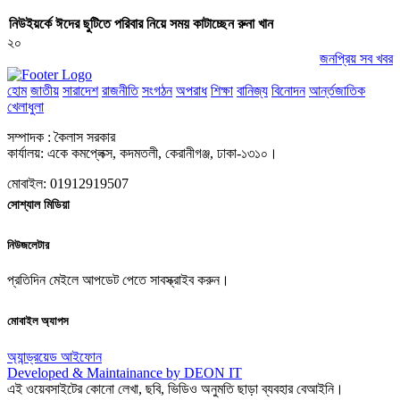
নিউইয়র্কে ঈদের ছুটিতে পরিবার নিয়ে সময় কাটাচ্ছেন রুনা খান
২০
জনপ্রিয় সব খবর
হোম
জাতীয়
সারাদেশ
রাজনীতি
সংগঠন
অপরাধ
শিক্ষা
বানিজ্য
বিনোদন
আর্ন্তজাতিক
খেলাধুলা
সম্পাদক : কৈলাস সরকার
কার্যালয়: একে কমপ্লেক্স, কদমতলী, কেরানীগঞ্জ, ঢাকা-১৩১০।
মোবাইল: 01912919507
সোশ্যাল মিডিয়া
নিউজলেটার
প্রতিদিন মেইলে আপডেট পেতে সাবস্ক্রাইব করুন।
মোবাইল অ্যাপস
অ্যান্ড্রয়েড
আইফোন
Developed & Maintainance by DEON IT
এই ওয়েবসাইটের কোনো লেখা, ছবি, ভিডিও অনুমতি ছাড়া ব্যবহার বেআইনি।