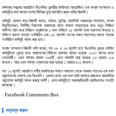
মঙ্গলবার সন্ধ্যায় নয়াপল্টনে বিএনপির কেন্দ্রীয় কার্যালয়ে আয়োজিত এক সংবাদ সম্মেলনে এ
কর্মসূচির কথা জানান দলের সিনিয়র যুগ্ম মহাসচিব রুহুল কবির রিজভী।
কর্মসূচি ঘোষণা করে রিজভী বলেন, অবৈধ, লুটেরা, ফ্যাসিস্ট সরকারের পদত্যাগ, সংসদ
বিলুপ্তিকরণ, নির্দলীয় নিরপেক্ষ সরকারের হাতে ক্ষমতা হস্তান্তর করে নতুন নির্বাচন
কমিশন গঠন করে নির্বাচন অনুষ্ঠানের ১ দফা দাবিতে ২৫ আগস্ট ঢাকা মহানগর উত্তর ও
দক্ষিণে কালো পতাকা গণমিছিল এবং ২৬ আগস্ট দেশের সকল মহানগরে কালো পতাকা
গণমিছিল কর্মসূচি পালন করা হবে।
সংবাদ সম্মেলনে রিজভী দাবি করেন, গত ২৮ ও ২৯ জুলাই হতে বিএনপির কেন্দ্র ঘোষিত
কর্মসূচিকে কেন্দ্র করে সারাদেশের বিভিন্ন হামলায় আহত হয়েছে ১২০০ জনের মতো
নেতাকর্মী। এসব ঘটনায় মামলা ৩২৪টি, এতে আসামি করা হয়েছে ১৩ হাজার ১১৫
জনকে। আর এখন পর্যন্ত গ্রেফতার করা হয়েছে ১ হাজার ৫২১ জনকে।
গত ১২ জুলাই নয়াপল্টনে দলীয় কার্যালয়ের সামনে সমাবেশ থেকে সরকার পতনের এক দফা
আন্দোলনের ঘোষণা দেয় বিএনপি। এরপর থেকে এক দফা দাবি আদায়ে রাজপথে ধারাবাহিক
আন্দোলন কর্মসূচি পালন করছে দলটি। এসব কর্মসূচিতে সরকারবিরোধী জোটগুলোও সংহতি
জানাচ্ছে।
Facebook Comments Box
মন্তব্য করুন