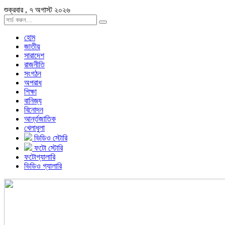
শুক্রবার , ৭ অগাস্ট ২০২৬
হোম
জাতীয়
সারাদেশ
রাজনীতি
সংগঠন
অপরাধ
শিক্ষা
বানিজ্য
বিনোদন
আর্ন্তজাতিক
খেলাধুলা
ভিডিও স্টোরি
ফটো স্টোরি
ফটোগ্যালারি
ভিডিও গ্যালারি