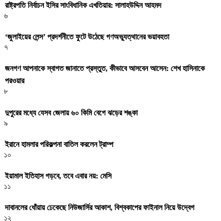
রাষ্ট্রপতি নির্বাচন ইসির সাংবিধানিক এখতিয়ার: সালাহউদ্দিন আহমদ
৬
‘জুলাইয়ের লেন্স’ প্রদর্শনীতে ফুটে উঠেছে গণঅভ্যুত্থানের ভয়াবহতা
৭
জনগণ আপনাকে স্বাগত জানাতে প্রস্তুত, কীভাবে আসবেন আসেন: শেখ হাসিনাকে
পরওয়ার
৮
দুপুরের মধ্যে যেসব জেলায় ৬০ কিমি বেগে ঝড়ের শঙ্কা
৯
ইরানে হামলার পরিকল্পনা বাতিল করলেন ট্রাম্প
১০
ইয়ামাল ইতিহাস গড়বে, তবে এবার নয়: মেসি
১১
দাবানলের ধোঁয়ায় ঢেকেছে নিউজার্সির আকাশ, বিশ্বকাপের ফাইনাল নিয়ে উদ্বেগ
১২