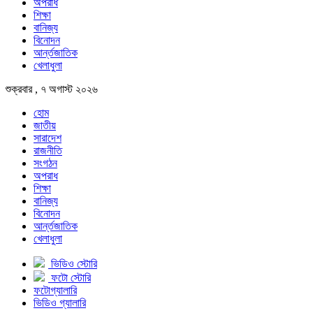
অপরাধ
শিক্ষা
বানিজ্য
বিনোদন
আর্ন্তজাতিক
খেলাধুলা
শুক্রবার , ৭ অগাস্ট ২০২৬
হোম
জাতীয়
সারাদেশ
রাজনীতি
সংগঠন
অপরাধ
শিক্ষা
বানিজ্য
বিনোদন
আর্ন্তজাতিক
খেলাধুলা
ভিডিও স্টোরি
ফটো স্টোরি
ফটোগ্যালারি
ভিডিও গ্যালারি