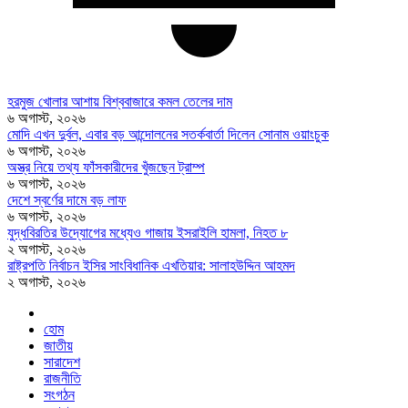
হরমুজ খোলার আশায় বিশ্ববাজারে কমল তেলের দাম
৬ অগাস্ট, ২০২৬
মোদি এখন দুর্বল, এবার বড় আন্দোলনের সতর্কবার্তা দিলেন সোনাম ওয়াংচুক
৬ অগাস্ট, ২০২৬
অস্ত্র নিয়ে তথ্য ফাঁসকারীদের খুঁজছেন ট্রাম্প
৬ অগাস্ট, ২০২৬
দেশে স্বর্ণের দামে বড় লাফ
৬ অগাস্ট, ২০২৬
যুদ্ধবিরতির উদ্যোগের মধ্যেও গাজায় ইসরাইলি হামলা, নিহত ৮
২ অগাস্ট, ২০২৬
রাষ্ট্রপতি নির্বাচন ইসির সাংবিধানিক এখতিয়ার: সালাহউদ্দিন আহমদ
২ অগাস্ট, ২০২৬
হোম
জাতীয়
সারাদেশ
রাজনীতি
সংগঠন