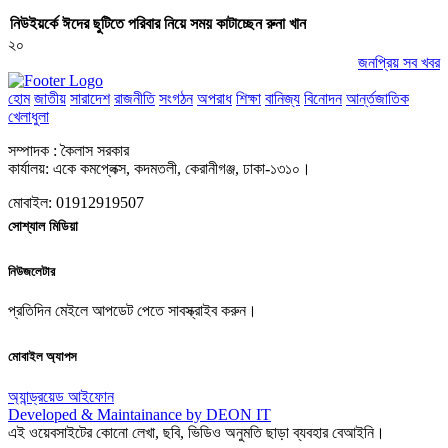
নিউইয়র্কে ঈদের ছুটিতে পরিবার নিয়ে সময় কাটাচ্ছেন রুনা খান
২০
জনপ্রিয় সব খবর
হোম
জাতীয়
সারাদেশ
রাজনীতি
সংগঠন
অপরাধ
শিক্ষা
বানিজ্য
বিনোদন
আর্ন্তজাতিক
খেলাধুলা
সম্পাদক : কৈলাস সরকার
কার্যালয়: একে কমপ্লেক্স, কদমতলী, কেরানীগঞ্জ, ঢাকা-১৩১০।
মোবাইল: 01912919507
সোশ্যাল মিডিয়া
নিউজলেটার
প্রতিদিন মেইলে আপডেট পেতে সাবস্ক্রাইব করুন।
মোবাইল অ্যাপস
অ্যান্ড্রয়েড
আইফোন
Developed & Maintainance by DEON IT
এই ওয়েবসাইটের কোনো লেখা, ছবি, ভিডিও অনুমতি ছাড়া ব্যবহার বেআইনি।