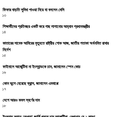
ফিফার বাড়তি সুবিধা পাওয়া নিয়ে যা বললেন মেসি
১৩
শিক্ষার্থীদের প্রতিবছর একটি করে গাছ লাগানোর আহ্বান প্রধানমন্ত্রীর
১৪
কাতারের সাবেক আমিরের মৃত্যুতে রাষ্ট্রীয় শোক আজ, জাতীয় পতাকা অর্ধনমিত রাখার
নির্দেশ
১৫
ফাইনালে আর্জেন্টিনা না ইংল্যান্ডকে চান, জানালেন স্পেন কোচ
১৬
কোন ভুলে হেরেছে ফ্রান্স, জানালেন এমবাপ্পে
১৭
দেশে আরও কমল স্বর্ণের দাম
১৮
ইংল্যান্ড ম্যাচে ‘অপয়া’ জার্সি পরতে চায় আর্জেন্টিনা, নেপথ্যে যে ২ কারণ