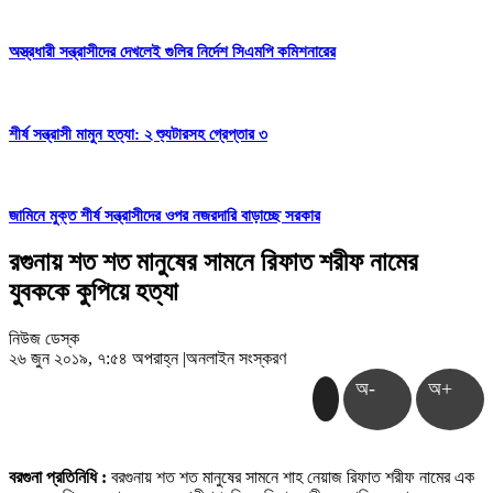
অস্ত্রধারী সন্ত্রাসীদের দেখলেই গুলির নির্দেশ সিএমপি কমিশনারের
শীর্ষ সন্ত্রাসী মামুন হত্যা: ২ শ্যুটারসহ গ্রেপ্তার ৩
জামিনে মুক্ত শীর্ষ সন্ত্রাসীদের ওপর নজরদারি বাড়াচ্ছে সরকার
রগুনায় শত শত মানুষের সামনে রিফাত শরীফ নামের
যুবককে কুপিয়ে হত্যা
নিউজ ডেস্ক
২৬ জুন ২০১৯, ৭:৫৪ অপরাহ্ন
|
অনলাইন সংস্করণ
অ-
অ+
বরগুনা প্রতিনিধি :
বরগুনায় শত শত মানুষের সামনে শাহ নেয়াজ রিফাত শরীফ নামের এক