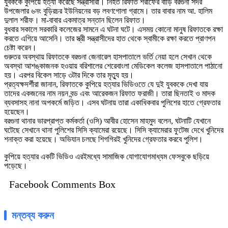
যুবককে কুপিয়ে হত্যা করেছে সন্ত্রাসীরা। নিহত রিফাত শরীফের বাড়ি বরগুনা সদর
উপজেলার ৬নং বুড়িরচর ইউনিয়নের বড় লবণগোলা গ্রামে। তার বাবার নাম আ. হালিম
দুলাল শরীফ। মা-বাবার একমাত্র সন্তান ছিলেন রিফাত।
বুধবার সকালে সরকারি কলেজের সামনে এ ঘটনা ঘটে। এসময় কোনো মানুষ রিফাতকে রক্ষা
করতে এগিয়ে আসেনি। তার স্ত্রী সন্ত্রাসীদের হাত থেকে স্বামীকে রক্ষা করতে প্রাণপন
চেষ্টা করেন।
গুরুতর অবস্থায় রিফাতকে বরগুনা জেনারেল হাসপাতালে ভর্তি নেয়া হলে সেখান থেকে
অবস্থা আশঙ্কাজনক হওয়ায় বরিশালের শেরেবাংলা মেডিকেল কলেজ হাসপাতালে পাঠানো
হয়। এরপর বিকেল সাড়ে ৩টার দিকে তার মৃত্যু হয়।
প্রত্যক্ষদর্শীরা জানান, রিফাতকে কুপিয়ে হত্যার ভিডিওতে যে দুই যুবককে দেখা যায়
তাদের একজনের নাম নয়ন বন্ড এবং আরেকজন রিফাত ফরাজী। তারা ছিনতাই ও মাদক
ব্যবসাসহ নানা অপকর্মে জড়িত। এসব ঘটনায় তারা একাধিকবার পুলিশের হাতে গ্রেফতার
হয়েছেন।
বরগুনা থানার ভারপ্রাপ্ত কর্মকর্তা (ওসি) আবীর হোসেন মাহমুদ বলেন, ঘটনাটি যেখানে
ঘটেছে সেখানে থানা পুলিশের সিসি ক্যামেরা রয়েছে। সিসি ক্যামেরার ফুটেজ দেখে খুনিদের
শনাক্ত করা হয়েছে। অভিযান চলছে শিগগিরই খুনিদের গ্রেফতার করবে পুলিশ।
কুপিয়ে হত্যার একটি ভিডিও এরইমধ্যে সামাজিক যোগাযোগমাধ্যম ফেসবুকে ছড়িয়ে
পড়েছে।
Facebook Comments Box
মন্তব্য করুন