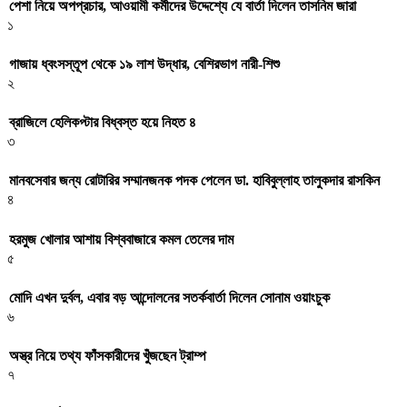
পেশা নিয়ে অপপ্রচার, আওয়ামী কর্মীদের উদ্দেশ্যে যে বার্তা দিলেন তাসনিম জারা
১
গাজায় ধ্বংসস্তূপ থেকে ১৯ লাশ উদ্ধার, বেশিরভাগ নারী-শিশু
২
ব্রাজিলে হেলিকপ্টার বিধ্বস্ত হয়ে নিহত ৪
৩
মানবসেবার জন্য রোটারির সম্মানজনক পদক পেলেন ডা. হাবিবুল্লাহ তালুকদার রাসকিন
৪
হরমুজ খোলার আশায় বিশ্ববাজারে কমল তেলের দাম
৫
মোদি এখন দুর্বল, এবার বড় আন্দোলনের সতর্কবার্তা দিলেন সোনাম ওয়াংচুক
৬
অস্ত্র নিয়ে তথ্য ফাঁসকারীদের খুঁজছেন ট্রাম্প
৭