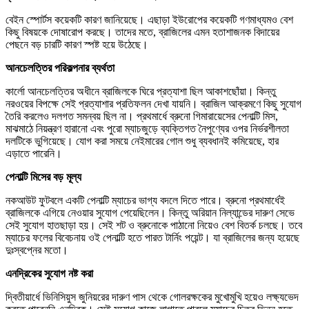
বেইন স্পোর্টস কয়েকটি কারণ জানিয়েছে। এছাড়া ইউরোপের কয়েকটি গণমাধ্যমও বেশ
কিছু বিষয়কে দোষারোপ করছে। তাদের মতে, ব্রাজিলের এমন হতাশাজনক বিদায়ের
পেছনে বড় চারটি কারণ স্পষ্ট হয়ে উঠেছে।
আনচেলত্তির পরিকল্পনার ব্যর্থতা
কার্লো আনচেলত্তির অধীনে ব্রাজিলকে ঘিরে প্রত্যাশা ছিল আকাশছোঁয়া। কিন্তু
নরওয়ের বিপক্ষে সেই প্রত্যাশার প্রতিফলন দেখা যায়নি। ব্রাজিল আক্রমণে কিছু সুযোগ
তৈরি করলেও দলগত সমন্বয় ছিল না। প্রথমার্ধে ব্রুনো গিমারায়েসের পেনাল্টি মিস,
মাঝমাঠে নিয়ন্ত্রণ হারানো এবং পুরো ম্যাচজুড়ে ব্যক্তিগত নৈপুণ্যের ওপর নির্ভরশীলতা
দলটিকে ভুগিয়েছে। যোগ করা সময়ে নেইমারের গোল শুধু ব্যবধানই কমিয়েছে, হার
এড়াতে পারেনি।
পেনাল্টি মিসের বড় মূল্য
নকআউট ফুটবলে একটি পেনাল্টি ম্যাচের ভাগ্য বদলে দিতে পারে। ব্রুনো প্রথমার্ধেই
ব্রাজিলকে এগিয়ে নেওয়ার সুযোগ পেয়েছিলেন। কিন্তু অরিয়ান নিল্যান্ডের দারুণ সেভে
সেই সুযোগ হাতছাড়া হয়। সেই শট ও ব্রুনোকে পাঠানো নিয়েও বেশ বিতর্ক চলছে। তবে
ম্যাচের ফলের বিবেচনায় ওই পেনাল্টি হতে পারত টার্নিং পয়েন্ট। যা ব্রাজিলের জন্য হয়েছে
দুঃস্বপ্নের মতো।
এনদ্রিকের সুযোগ নষ্ট করা
দ্বিতীয়ার্ধে ভিনিসিয়ুস জুনিয়রের দারুণ পাস থেকে গোলরক্ষকের মুখোমুখি হয়েও লক্ষ্যভেদ