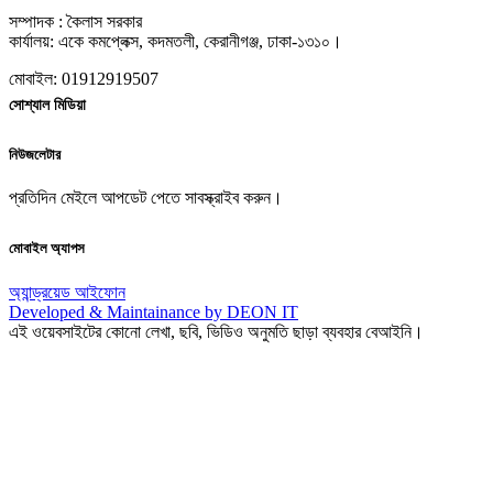
সম্পাদক : কৈলাস সরকার
কার্যালয়: একে কমপ্লেক্স, কদমতলী, কেরানীগঞ্জ, ঢাকা-১৩১০।
মোবাইল: 01912919507
সোশ্যাল মিডিয়া
নিউজলেটার
প্রতিদিন মেইলে আপডেট পেতে সাবস্ক্রাইব করুন।
মোবাইল অ্যাপস
অ্যান্ড্রয়েড
আইফোন
Developed & Maintainance by DEON IT
এই ওয়েবসাইটের কোনো লেখা, ছবি, ভিডিও অনুমতি ছাড়া ব্যবহার বেআইনি।