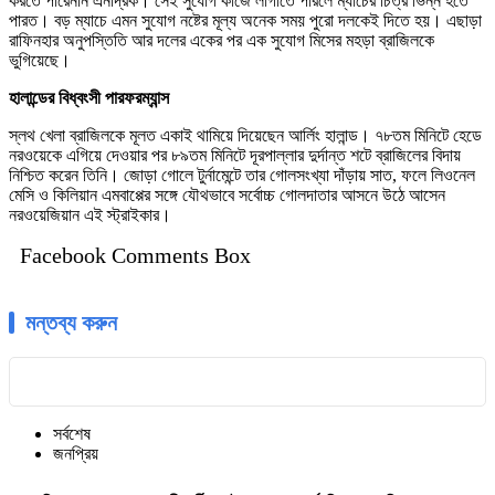
করতে পারেননি এনদ্রিক। সেই সুযোগ কাজে লাগাতে পারলে ম্যাচের চিত্র ভিন্ন হতে
পারত। বড় ম্যাচে এমন সুযোগ নষ্টের মূল্য অনেক সময় পুরো দলকেই দিতে হয়। এছাড়া
রাফিনহার অনুপস্তিতি আর দলের একের পর এক সুযোগ মিসের মহড়া ব্রাজিলকে
ভুগিয়েছে।
হালান্ডের বিধ্বংসী পারফরম্যান্স
স্লথ খেলা ব্রাজিলকে মূলত একাই থামিয়ে দিয়েছেন আর্লিং হালান্ড। ৭৮তম মিনিটে হেডে
নরওয়েকে এগিয়ে দেওয়ার পর ৮৯তম মিনিটে দূরপাল্লার দুর্দান্ত শটে ব্রাজিলের বিদায়
নিশ্চিত করেন তিনি। জোড়া গোলে টুর্নামেন্টে তার গোলসংখ্যা দাঁড়ায় সাত, ফলে লিওনেল
মেসি ও কিলিয়ান এমবাপ্পের সঙ্গে যৌথভাবে সর্বোচ্চ গোলদাতার আসনে উঠে আসেন
নরওয়েজিয়ান এই স্ট্রাইকার।
Facebook Comments Box
মন্তব্য করুন
সর্বশেষ
জনপ্রিয়