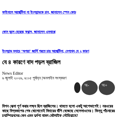
ফাইনালে আর্জেন্টিনা না ইংল্যান্ডকে চান, জানালেন স্পেন কোচ
কোন ভুলে হেরেছে ফ্রান্স, জানালেন এমবাপ্পে
ইংল্যান্ড ম্যাচে ‘অপয়া’ জার্সি পরতে চায় আর্জেন্টিনা, নেপথ্যে যে ২ কারণ
যে ৪ কারণে বাদ পড়ল ব্রাজিল
News Editor
৬ জুলাই ২০২৬, ৬:০৫ পূর্বাহ্ন
|
অনলাইন সংস্করণ
অ-
অ+
মিশন হেক্সা পূর্ণ করার লক্ষ্য ছিল ব্রাজিলের। থামতে হলো একটু আগেভাগেই। নরওয়ের
কাছে বিশ্বকাপের শেষ ষোলোতেই বিদায়ের বাঁশি বেজেছে সেলেসাওদের। কিন্তু পাঁচবারের
চ্যাম্পিয়নদের কেন এমন দুর্দশা নামল মেটলাইফ স্টেডিয়ামে?