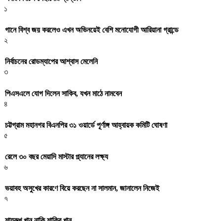
১
গানে বিশ্ব জয় করলেও এখন অভিনয়েই বেশি মনোযোগী আরিয়ানা গ্রান্ডে
২
নির্বাচনের রোডম্যাপের আশ্বাস মেলেনি
৩
পিএসএলে যোগ দিলেন সাকিব, যখন মাঠে নামবেন
৪
চট্টগ্রাম মহানগর বিএনপির ৩১ ওয়ার্ডে পূর্ণাঙ্গ আহ্বায়ক কমিটি ঘোষণা
৫
রেলে ৩০ বছর মেয়াদি মাস্টার প্ল্যানের লক্ষ্য
৬
ভয়াবহ অসুখের কারণে বিয়ে করছেন না সালমান, জানালেন নিজেই
৭
শাহরুখ খান নাকি শাকিব খান