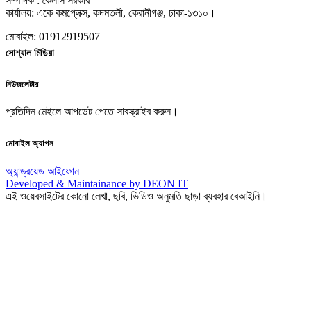
সম্পাদক : কৈলাস সরকার
কার্যালয়: একে কমপ্লেক্স, কদমতলী, কেরানীগঞ্জ, ঢাকা-১৩১০।
মোবাইল: 01912919507
সোশ্যাল মিডিয়া
নিউজলেটার
প্রতিদিন মেইলে আপডেট পেতে সাবস্ক্রাইব করুন।
মোবাইল অ্যাপস
অ্যান্ড্রয়েড
আইফোন
Developed & Maintainance by DEON IT
এই ওয়েবসাইটের কোনো লেখা, ছবি, ভিডিও অনুমতি ছাড়া ব্যবহার বেআইনি।