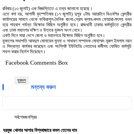
রবিবার (১৩ জুলাই) এক বিজ্ঞপ্তিতে এ তথ্য জানানো হয়েছে।
এতে বলা হয়, আগামী বৃহস্পতিবার (১৭ জুলাই) দুপুর ২টায় নয়াপল্টনে বিএনপির কেন্দ্রীয়
কার্যালয়ের সামনে থেকে ফকিরাপুল-দৈনিক বাংলা-প্রেস ক্লাব-কদম ফোয়ারা-মৎস্য ভবন
হয়ে শাহবাগ পর্যন্ত বিক্ষোভ মিছিল অনুষ্ঠিত হবে। রাজধানী ঢাকার কর্মসূচিতে কেন্দ্রীয়
এবং ঢাকা মহানগর দক্ষিণ ও উত্তর যুবদল অংশ নেবে।
একই দিনে সারা দেশে জেলা ও মহানগরে বিক্ষোভ মিছিল অনুষ্ঠিত হবে।
যুবদলের সভাপতি আবদুল মোনায়েম মুন্না ও সাধারণ সম্পাদক মোহাম্মদ নূরুল ইসলাম নয়ন
এ সিদ্ধান্ত কার্যকর করেছেন এবং সংশ্লিষ্ট ইউনিটের নেতাদের কর্মীসহ ঘোষিত কর্মসূচি
সফল করার নির্দেশ দিয়েছেন।
Facebook Comments Box
যুবদল
মন্তব্য করুন
সর্বশেষ
জনপ্রিয়
হরমুজ খোলার আশায় বিশ্ববাজারে কমল তেলের দাম