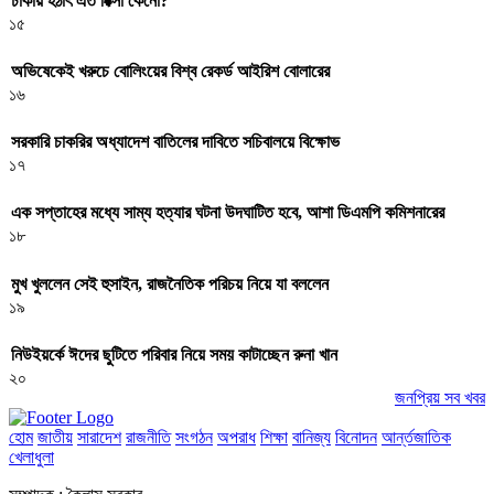
ঢাকায় হঠাৎ এত রিক্সা কেনো?
১৫
অভিষেকেই খরুচে বোলিংয়ের বিশ্ব রেকর্ড আইরিশ বোলারের
১৬
সরকারি চাকরির অধ্যাদেশ বাতিলের দাবিতে সচিবালয়ে বিক্ষোভ
১৭
এক সপ্তাহের মধ্যে সাম্য হত্যার ঘটনা উদঘাটিত হবে, আশা ডিএমপি কমিশনারের
১৮
মুখ খুললেন সেই হুসাইন, রাজনৈতিক পরিচয় নিয়ে যা বললেন
১৯
নিউইয়র্কে ঈদের ছুটিতে পরিবার নিয়ে সময় কাটাচ্ছেন রুনা খান
২০
জনপ্রিয় সব খবর
হোম
জাতীয়
সারাদেশ
রাজনীতি
সংগঠন
অপরাধ
শিক্ষা
বানিজ্য
বিনোদন
আর্ন্তজাতিক
খেলাধুলা