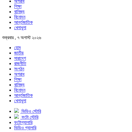
অপরাধ
শিক্ষা
বানিজ্য
বিনোদন
আর্ন্তজাতিক
খেলাধুলা
শুক্রবার , ৭ অগাস্ট ২০২৬
হোম
জাতীয়
সারাদেশ
রাজনীতি
সংগঠন
অপরাধ
শিক্ষা
বানিজ্য
বিনোদন
আর্ন্তজাতিক
খেলাধুলা
ভিডিও স্টোরি
ফটো স্টোরি
ফটোগ্যালারি
ভিডিও গ্যালারি