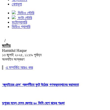
খেলাধুলা
ভিডিও স্টোরি
ফটো স্টোরি
ফটোগ্যালারি
ভিডিও গ্যালারি
/
জাতীয়
Hamidul Haque
১৩ জুলাই ২০২৫, ১১:৫৯ পূর্বাহ্ন
অনলাইন সংস্করণ
এ সম্পর্কিত আরও খবর
‘জুলাইয়ের লেন্স’ প্রদর্শনীতে ফুটে উঠেছে গণঅভ্যুত্থানের ভয়াবহতা
দুপুরের মধ্যে যেসব জেলায় ৬০ কিমি বেগে ঝড়ের শঙ্কা