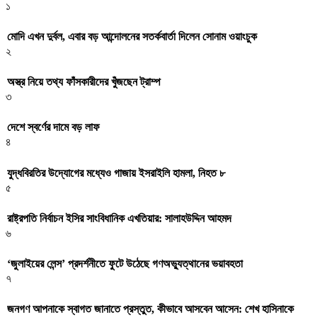
১
মোদি এখন দুর্বল, এবার বড় আন্দোলনের সতর্কবার্তা দিলেন সোনাম ওয়াংচুক
২
অস্ত্র নিয়ে তথ্য ফাঁসকারীদের খুঁজছেন ট্রাম্প
৩
দেশে স্বর্ণের দামে বড় লাফ
৪
যুদ্ধবিরতির উদ্যোগের মধ্যেও গাজায় ইসরাইলি হামলা, নিহত ৮
৫
রাষ্ট্রপতি নির্বাচন ইসির সাংবিধানিক এখতিয়ার: সালাহউদ্দিন আহমদ
৬
‘জুলাইয়ের লেন্স’ প্রদর্শনীতে ফুটে উঠেছে গণঅভ্যুত্থানের ভয়াবহতা
৭
জনগণ আপনাকে স্বাগত জানাতে প্রস্তুত, কীভাবে আসবেন আসেন: শেখ হাসিনাকে