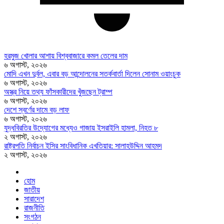
হরমুজ খোলার আশায় বিশ্ববাজারে কমল তেলের দাম
৬ অগাস্ট, ২০২৬
মোদি এখন দুর্বল, এবার বড় আন্দোলনের সতর্কবার্তা দিলেন সোনাম ওয়াংচুক
৬ অগাস্ট, ২০২৬
অস্ত্র নিয়ে তথ্য ফাঁসকারীদের খুঁজছেন ট্রাম্প
৬ অগাস্ট, ২০২৬
দেশে স্বর্ণের দামে বড় লাফ
৬ অগাস্ট, ২০২৬
যুদ্ধবিরতির উদ্যোগের মধ্যেও গাজায় ইসরাইলি হামলা, নিহত ৮
২ অগাস্ট, ২০২৬
রাষ্ট্রপতি নির্বাচন ইসির সাংবিধানিক এখতিয়ার: সালাহউদ্দিন আহমদ
২ অগাস্ট, ২০২৬
হোম
জাতীয়
সারাদেশ
রাজনীতি
সংগঠন