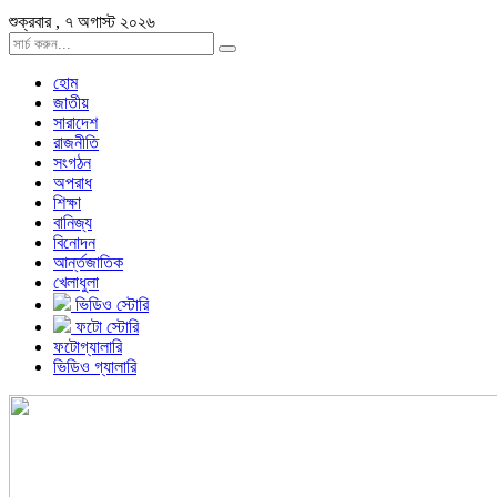
শুক্রবার , ৭ অগাস্ট ২০২৬
হোম
জাতীয়
সারাদেশ
রাজনীতি
সংগঠন
অপরাধ
শিক্ষা
বানিজ্য
বিনোদন
আর্ন্তজাতিক
খেলাধুলা
ভিডিও স্টোরি
ফটো স্টোরি
ফটোগ্যালারি
ভিডিও গ্যালারি