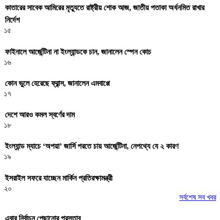
কাতারের সাবেক আমিরের মৃত্যুতে রাষ্ট্রীয় শোক আজ, জাতীয় পতাকা অর্ধনমিত রাখার
নির্দেশ
১৫
ফাইনালে আর্জেন্টিনা না ইংল্যান্ডকে চান, জানালেন স্পেন কোচ
১৬
কোন ভুলে হেরেছে ফ্রান্স, জানালেন এমবাপ্পে
১৭
দেশে আরও কমল স্বর্ণের দাম
১৮
ইংল্যান্ড ম্যাচে ‘অপয়া’ জার্সি পরতে চায় আর্জেন্টিনা, নেপথ্যে যে ২ কারণ
১৯
ইসরাইল সফরে যাচ্ছেন মার্কিন প্রতিরক্ষামন্ত্রী
২০
সর্বশেষ সব খবর
এবার নির্বাচন পেছানোর প্রস্তাব