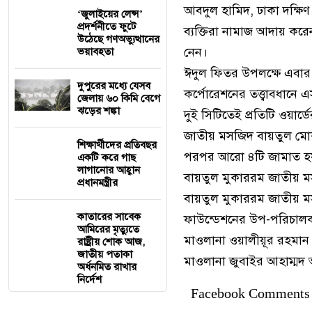
আবদুল হামিদ, ঢাকা দক্ষিণ 
‘জুলাইয়ের লেন্স’
প্রদর্শনীতে ফুটে
ব্যক্তিরা নামাজ আদায় করেন
উঠেছে গণঅভ্যুত্থানের
নেন।
ভয়াবহতা
ঈদুল ফিতর উপলক্ষে এবার র
দুপুরের মধ্যে যেসব
কর্পোরেশনের তত্ত্বাবধানে 
জেলায় ৬০ কিমি বেগে
ঝড়ের শঙ্কা
দুই সিটিতেই প্রতিটি ওয়া
জাতীয় মসজিদ বায়তুল মো
শিক্ষার্থীদের প্রতিবছর
পরপর আরো ৪টি জামাত হয় 
একটি করে গাছ
লাগানোর আহ্বান
বায়তুল মুকাররম জাতীয় ম
প্রধানমন্ত্রীর
বায়তুল মুকাররম জাতীয় 
কাতারের সাবেক
ফাউন্ডেশনের উপ-পরিচালক 
আমিরের মৃত্যুতে
মাওলানা ওয়ালীয়ূর রহমা
রাষ্ট্রীয় শোক আজ,
জাতীয় পতাকা
মাওলানা জুবাইর আহাম্ম
অর্ধনমিত রাখার
নির্দেশ
Facebook Comments