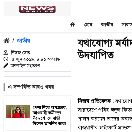
হোম
জাতীয়
সারা
যথাযোগ্য মর্যা
/
জাতীয়
উদযাপিত
নিউজ ডেস্ক
৫ জুন ২০১৯, ৪:৪১ অপরাহ্ন
অনলাইন সংস্করণ
এ সম্পর্কিত আরও খবর
নিজস্ব প্রতিবেদক :
যথাযোগ্য
পেশা নিয়ে অপপ্রচার,
সারাদেশে পবিত্র ঈদুল ফিত
আওয়ামী কর্মীদের
উদ্দেশ্যে যে বার্তা
পালন করছেন তাদের অন্যতম
দিলেন তাসনিম জারা
রাজধানীর হাইকোর্ট প্রাঙ্গণ