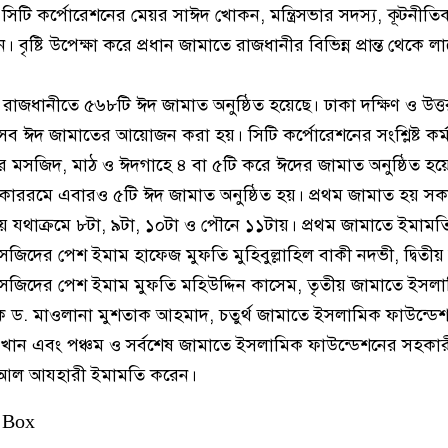
সিটি কর্পোরেশনের মেয়র সাঈদ খোকন, মন্ত্রিসভার সদস্য, কূটনীতিকসহ
। বৃষ্টি উপেক্ষা করে প্রধান জামাতে রাজধানীর বিভিন্ন প্রান্ত থেকে ল
াজধানীতে ৫৬৮টি ঈদ জামাত অনুষ্ঠিত হয়েছে। ঢাকা দক্ষিণ ও উত্ত
এসব ঈদ জামাতের আয়োজন করা হয়। সিটি কর্পোরেশনের সংশ্লিষ্ট কর্ম
র্ডের মসজিদ, মাঠ ও ঈদগাহে ৪ বা ৫টি করে ঈদের জামাত অনুষ্ঠিত হ
কাররমে এবারও ৫টি ঈদ জামাত অনুষ্ঠিত হয়। প্রথম জামাত হয় সক
যথাক্রমে ৮টা, ৯টা, ১০টা ও পৌনে ১১টায়। প্রথম জামাতে ইমাম
সজিদের পেশ ইমাম হাফেজ মুফতি মুহিবুল্লাহিল বাকী নদভী, দ্বিতীয
মসজিদের পেশ ইমাম মুফতি মহিউদ্দিন কাসেম, তৃতীয় জামাতে ইসল
ড. মাওলানা মুশতাক আহমাদ, চতুর্থ জামাতে ইসলামিক ফাউন্ডেশন
ন খান এবং পঞ্চম ও সর্বশেষ জামাতে ইসলামিক ফাউন্ডেশনের সহকা
দ আল আযহারী ইমামতি করেন।
 Box