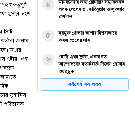
৪
মানবসেবার জন্য রোটারির সম্মানজনক
 গুরুত্বপূর্ণ
পদক পেলেন ডা. হাবিবুল্লাহ তালুকদার
াখো মুসল্লি অংশ
রাসকিন
র সিটি
৫
হরমুজ খোলার আশায় বিশ্ববাজারে
কর্তারা জানান,
কমল তেলের দাম
য়েছে। অার
৬
মোদি এখন দুর্বল, এবার বড়
াল ৭টায়। এর
আন্দোলনের সতর্কবার্তা দিলেন সোনাম
তি করেন
ওয়াংচুক
় জামাতে
সর্বশেষ সব খবর
ামিক
৭
অস্ত্র নিয়ে তথ্য ফাঁসকারীদের খুঁজছেন
ের মুহাদ্দিস
ট্রাম্প
রী পরিচালক
৮
দেশে স্বর্ণের দামে বড় লাফ
যুদ্ধবিরতির উদ্যোগের মধ্যেও গাজায়