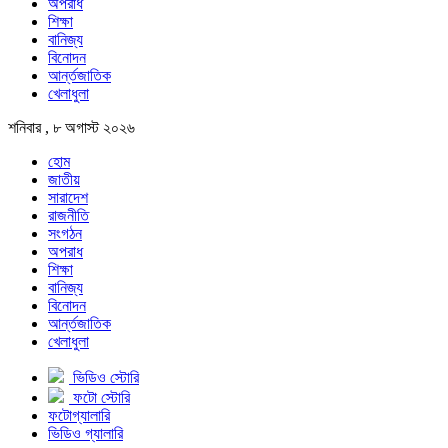
অপরাধ
শিক্ষা
বানিজ্য
বিনোদন
আর্ন্তজাতিক
খেলাধুলা
শনিবার , ৮ অগাস্ট ২০২৬
হোম
জাতীয়
সারাদেশ
রাজনীতি
সংগঠন
অপরাধ
শিক্ষা
বানিজ্য
বিনোদন
আর্ন্তজাতিক
খেলাধুলা
ভিডিও স্টোরি
ফটো স্টোরি
ফটোগ্যালারি
ভিডিও গ্যালারি