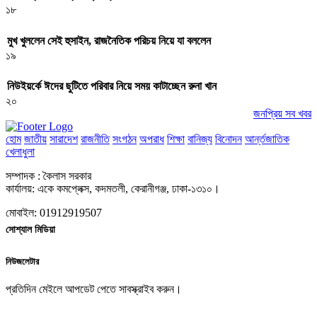
১৮
মুখ খুললেন সেই হুসাইন, রাজনৈতিক পরিচয় নিয়ে যা বললেন
১৯
নিউইয়র্কে ঈদের ছুটিতে পরিবার নিয়ে সময় কাটাচ্ছেন রুনা খান
২০
জনপ্রিয় সব খবর
হোম
জাতীয়
সারাদেশ
রাজনীতি
সংগঠন
অপরাধ
শিক্ষা
বানিজ্য
বিনোদন
আর্ন্তজাতিক
খেলাধুলা
সম্পাদক : কৈলাস সরকার
কার্যালয়: একে কমপ্লেক্স, কদমতলী, কেরানীগঞ্জ, ঢাকা-১৩১০।
মোবাইল: 01912919507
সোশ্যাল মিডিয়া
নিউজলেটার
প্রতিদিন মেইলে আপডেট পেতে সাবস্ক্রাইব করুন।