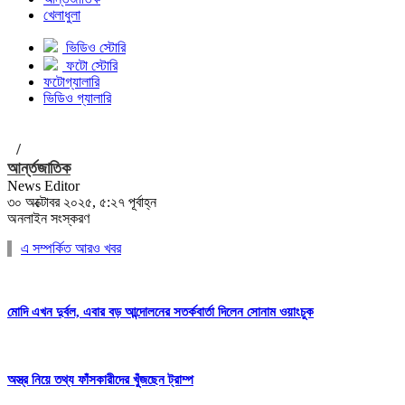
খেলাধুলা
ভিডিও স্টোরি
ফটো স্টোরি
ফটোগ্যালারি
ভিডিও গ্যালারি
/
আর্ন্তজাতিক
News Editor
৩০ অক্টোবর ২০২৫, ৫:২৭ পূর্বাহ্ন
অনলাইন সংস্করণ
এ সম্পর্কিত আরও খবর
মোদি এখন দুর্বল, এবার বড় আন্দোলনের সতর্কবার্তা দিলেন সোনাম ওয়াংচুক
অস্ত্র নিয়ে তথ্য ফাঁসকারীদের খুঁজছেন ট্রাম্প