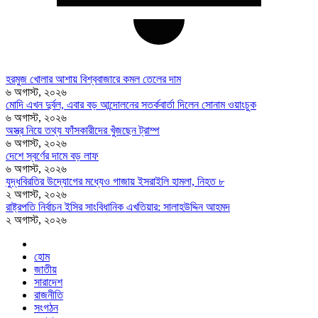
হরমুজ খোলার আশায় বিশ্ববাজারে কমল তেলের দাম
৬ অগাস্ট, ২০২৬
মোদি এখন দুর্বল, এবার বড় আন্দোলনের সতর্কবার্তা দিলেন সোনাম ওয়াংচুক
৬ অগাস্ট, ২০২৬
অস্ত্র নিয়ে তথ্য ফাঁসকারীদের খুঁজছেন ট্রাম্প
৬ অগাস্ট, ২০২৬
দেশে স্বর্ণের দামে বড় লাফ
৬ অগাস্ট, ২০২৬
যুদ্ধবিরতির উদ্যোগের মধ্যেও গাজায় ইসরাইলি হামলা, নিহত ৮
২ অগাস্ট, ২০২৬
রাষ্ট্রপতি নির্বাচন ইসির সাংবিধানিক এখতিয়ার: সালাহউদ্দিন আহমদ
২ অগাস্ট, ২০২৬
হোম
জাতীয়
সারাদেশ
রাজনীতি
সংগঠন