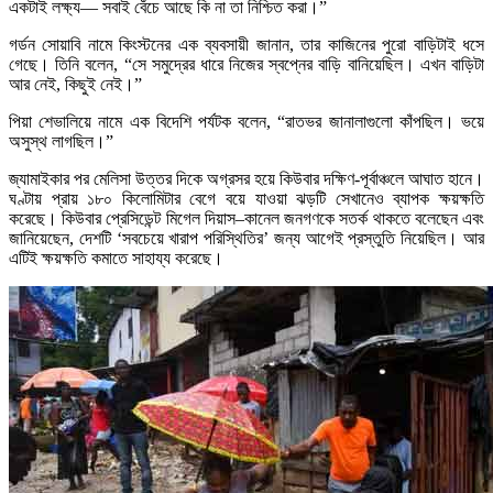
একটাই লক্ষ্য— সবাই বেঁচে আছে কি না তা নিশ্চিত করা।”
গর্ডন সোয়াবি নামে কিংস্টনের এক ব্যবসায়ী জানান, তার কাজিনের পুরো বাড়িটাই ধসে
গেছে। তিনি বলেন, “সে সমুদ্রের ধারে নিজের স্বপ্নের বাড়ি বানিয়েছিল। এখন বাড়িটা
আর নেই, কিছুই নেই।”
পিয়া শেভালিয়ে নামে এক বিদেশি পর্যটক বলেন, “রাতভর জানালাগুলো কাঁপছিল। ভয়ে
অসুস্থ লাগছিল।”
জ্যামাইকার পর মেলিসা উত্তর দিকে অগ্রসর হয়ে কিউবার দক্ষিণ-পূর্বাঞ্চলে আঘাত হানে।
ঘণ্টায় প্রায় ১৮০ কিলোমিটার বেগে বয়ে যাওয়া ঝড়টি সেখানেও ব্যাপক ক্ষয়ক্ষতি
করেছে। কিউবার প্রেসিডেন্ট মিগেল দিয়াস–কানেল জনগণকে সতর্ক থাকতে বলেছেন এবং
জানিয়েছেন, দেশটি ‘সবচেয়ে খারাপ পরিস্থিতির’ জন্য আগেই প্রস্তুতি নিয়েছিল। আর
এটিই ক্ষয়ক্ষতি কমাতে সাহায্য করেছে।