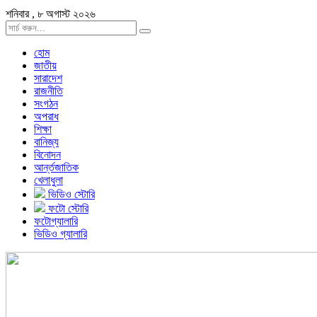
শনিবার , ৮ অগাস্ট ২০২৬
হোম
জাতীয়
সারাদেশ
রাজনীতি
সংগঠন
অপরাধ
শিক্ষা
বানিজ্য
বিনোদন
আর্ন্তজাতিক
খেলাধুলা
ভিডিও স্টোরি
ফটো স্টোরি
ফটোগ্যালারি
ভিডিও গ্যালারি