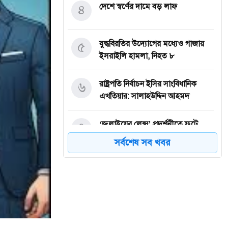
৪
দেশে স্বর্ণের দামে বড় লাফ
৫
যুদ্ধবিরতির উদ্যোগের মধ্যেও গাজায়
ইসরাইলি হামলা, নিহত ৮
৬
রাষ্ট্রপতি নির্বাচন ইসির সাংবিধানিক
এখতিয়ার: সালাহউদ্দিন আহমদ
৭
‘জুলাইয়ের লেন্স’ প্রদর্শনীতে ফুটে
উঠেছে গণঅভ্যুত্থানের ভয়াবহতা
সর্বশেষ সব খবর
৮
জনগণ আপনাকে স্বাগত জানাতে প্রস্তুত,
কীভাবে আসবেন আসেন: শেখ
হাসিনাকে পরওয়ার
৯
দুপুরের মধ্যে যেসব জেলায় ৬০ কিমি