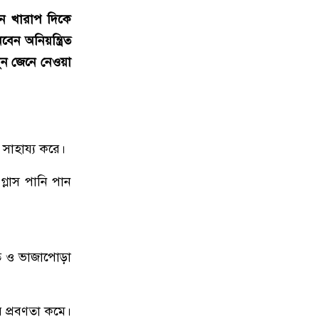
বেগে ঝড়ের শঙ্কা
দিন খারাপ দিকে
েন অনিয়ন্ত্রিত
১০
ইরানে হামলার পরিকল্পনা বাতিল
করলেন ট্রাম্প
ুন জেনে নেওয়া
১১
ইয়ামাল ইতিহাস গড়বে, তবে এবার
নয়: মেসি
 সাহায্য করে।
১২
দাবানলের ধোঁয়ায় ঢেকেছে নিউজার্সির
আকাশ, বিশ্বকাপের ফাইনাল নিয়ে উদ্বেগ
্লাস পানি পান
১৩
ফিফার বাড়তি সুবিধা পাওয়া নিয়ে যা
বললেন মেসি
াত ও ভাজাপোড়া
১৪
শিক্ষার্থীদের প্রতিবছর একটি করে গাছ
লাগানোর আহ্বান প্রধানমন্ত্রীর
 প্রবণতা কমে।