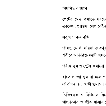
নিয়মিত ব্যায়াম
পেটের মেদ কমাতে সবচেয়ে
ক্রাঞ্চেস, প্ল্যাঙ্কস, লে
সবুজ শাক-সবজি
পালং, মেথি, সরিষা ও বথ
শরীরে অতিরিক্ত ফ্যাট জমত
পর্যাপ্ত ঘুম ও স্ট্রেস কমানো
রাতে ভালো ঘুম না হলে শরী
প্রতিদিন ৭-৮ ঘণ্টা ঘুমানো 
চিকিৎসক ও ফিটনেস বিশেষজ্
খাদ্যাভ্যাস ও জীবনযাত্রায