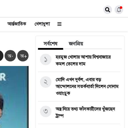
আর্ন্তজাতিক
খেলাধুলা
সর্বশেষ
জনপ্রিয়
অ-
অ+
১
হরমুজ খোলার আশায় বিশ্ববাজারে
কমল তেলের দাম
২
মোদি এখন দুর্বল, এবার বড়
আন্দোলনের সতর্কবার্তা দিলেন সোনাম
ওয়াংচুক
৩
অস্ত্র নিয়ে তথ্য ফাঁসকারীদের খুঁজছেন
ট্রাম্প