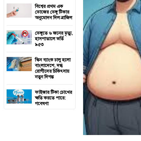
বিশ্বের প্রথম এক
ডোজের ডেঙ্গু টিকার
অনুমোদন দিল ব্রাজিল
ডেঙ্গুতে ৬ জনের মৃত্যু,
হাসপাতালে ভর্তি
৯৫৩
স্কিন ব্যাংক চালু হলো
বাংলাদেশে, দগ্ধ
রোগীদের চিকিৎসায়
নতুন দিগন্ত
ফাইজার টিকা চোখের
ক্ষতি করতে পারে:
গবেষণা