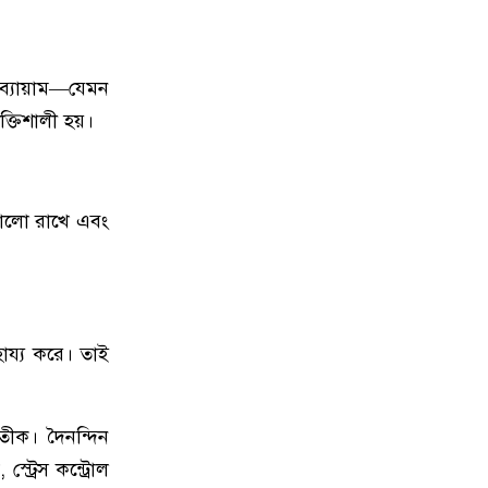
১৫
কাতারের সাবেক আমিরের মৃত্যুতে
রাষ্ট্রীয় শোক আজ, জাতীয় পতাকা
অর্ধনমিত রাখার নির্দেশ
ব্যায়াম—যেমন
১৬
ফাইনালে আর্জেন্টিনা না ইংল্যান্ডকে
্তিশালী হয়।
চান, জানালেন স্পেন কোচ
১৭
কোন ভুলে হেরেছে ফ্রান্স, জানালেন
ভালো রাখে এবং
এমবাপ্পে
১৮
দেশে আরও কমল স্বর্ণের দাম
হায্য করে। তাই
১৯
ইংল্যান্ড ম্যাচে ‘অপয়া’ জার্সি পরতে
চায় আর্জেন্টিনা, নেপথ্যে যে ২ কারণ
রতীক। দৈনন্দিন
২০
ইসরাইল সফরে যাচ্ছেন মার্কিন
ট্রেস কন্ট্রোল
প্রতিরক্ষামন্ত্রী