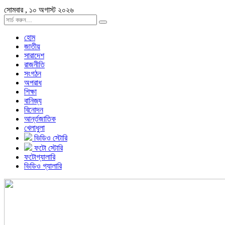
সোমবার , ১০ অগাস্ট ২০২৬
হোম
জাতীয়
সারাদেশ
রাজনীতি
সংগঠন
অপরাধ
শিক্ষা
বানিজ্য
বিনোদন
আর্ন্তজাতিক
খেলাধুলা
ভিডিও স্টোরি
ফটো স্টোরি
ফটোগ্যালারি
ভিডিও গ্যালারি