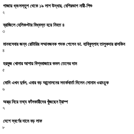
গাজায় ধ্বংসস্তূপ থেকে ১৯ লাশ উদ্ধার, বেশিরভাগ নারী-শিশু
২
ব্রাজিলে হেলিকপ্টার বিধ্বস্ত হয়ে নিহত ৪
৩
মানবসেবার জন্য রোটারির সম্মানজনক পদক পেলেন ডা. হাবিবুল্লাহ তালুকদার রাসকিন
৪
হরমুজ খোলার আশায় বিশ্ববাজারে কমল তেলের দাম
৫
মোদি এখন দুর্বল, এবার বড় আন্দোলনের সতর্কবার্তা দিলেন সোনাম ওয়াংচুক
৬
অস্ত্র নিয়ে তথ্য ফাঁসকারীদের খুঁজছেন ট্রাম্প
৭
দেশে স্বর্ণের দামে বড় লাফ
৮