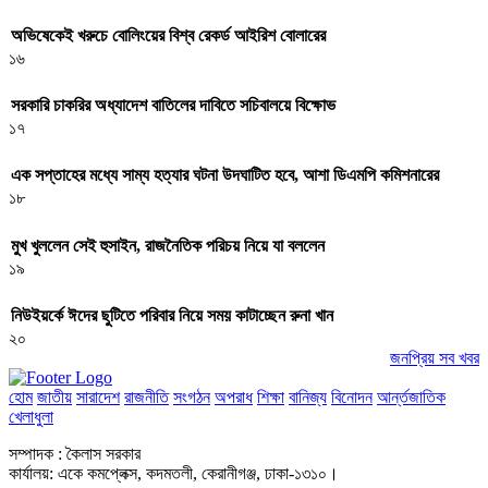
অভিষেকেই খরুচে বোলিংয়ের বিশ্ব রেকর্ড আইরিশ বোলারের
১৬
সরকারি চাকরির অধ্যাদেশ বাতিলের দাবিতে সচিবালয়ে বিক্ষোভ
১৭
এক সপ্তাহের মধ্যে সাম্য হত্যার ঘটনা উদঘাটিত হবে, আশা ডিএমপি কমিশনারের
১৮
মুখ খুললেন সেই হুসাইন, রাজনৈতিক পরিচয় নিয়ে যা বললেন
১৯
নিউইয়র্কে ঈদের ছুটিতে পরিবার নিয়ে সময় কাটাচ্ছেন রুনা খান
২০
জনপ্রিয় সব খবর
হোম
জাতীয়
সারাদেশ
রাজনীতি
সংগঠন
অপরাধ
শিক্ষা
বানিজ্য
বিনোদন
আর্ন্তজাতিক
খেলাধুলা
সম্পাদক : কৈলাস সরকার
কার্যালয়: একে কমপ্লেক্স, কদমতলী, কেরানীগঞ্জ, ঢাকা-১৩১০।