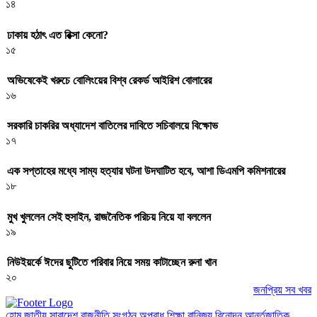
১৪
ঢাকায় হঠাৎ এত রিক্সা কেনো?
১৫
অভিষেকেই খরুচে বোলিংয়ের বিশ্ব রেকর্ড আইরিশ বোলারের
১৬
সরকারি চাকরির অধ্যাদেশ বাতিলের দাবিতে সচিবালয়ে বিক্ষোভ
১৭
এক সপ্তাহের মধ্যে সাম্য হত্যার ঘটনা উদঘাটিত হবে, আশা ডিএমপি কমিশনারের
১৮
মুখ খুললেন সেই হুসাইন, রাজনৈতিক পরিচয় নিয়ে যা বললেন
১৯
নিউইয়র্কে ঈদের ছুটিতে পরিবার নিয়ে সময় কাটাচ্ছেন রুনা খান
২০
জনপ্রিয় সব খবর
হোম
জাতীয়
সারাদেশ
রাজনীতি
সংগঠন
অপরাধ
শিক্ষা
বানিজ্য
বিনোদন
আর্ন্তজাতিক