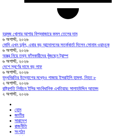
হরমুজ খোলার আশায় বিশ্ববাজারে কমল তেলের দাম
৬ অগাস্ট, ২০২৬
মোদি এখন দুর্বল, এবার বড় আন্দোলনের সতর্কবার্তা দিলেন সোনাম ওয়াংচুক
৬ অগাস্ট, ২০২৬
অস্ত্র নিয়ে তথ্য ফাঁসকারীদের খুঁজছেন ট্রাম্প
৬ অগাস্ট, ২০২৬
দেশে স্বর্ণের দামে বড় লাফ
৬ অগাস্ট, ২০২৬
যুদ্ধবিরতির উদ্যোগের মধ্যেও গাজায় ইসরাইলি হামলা, নিহত ৮
২ অগাস্ট, ২০২৬
রাষ্ট্রপতি নির্বাচন ইসির সাংবিধানিক এখতিয়ার: সালাহউদ্দিন আহমদ
২ অগাস্ট, ২০২৬
হোম
জাতীয়
সারাদেশ
রাজনীতি
সংগঠন