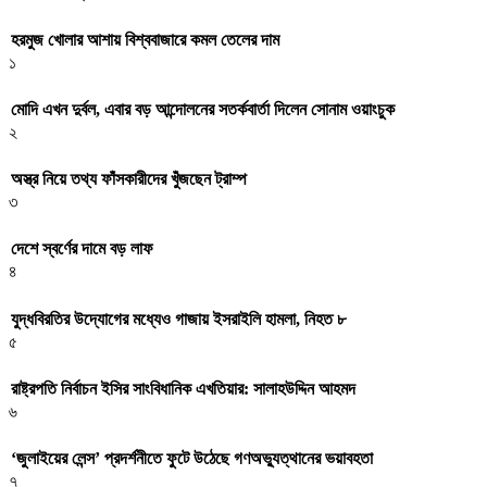
হরমুজ খোলার আশায় বিশ্ববাজারে কমল তেলের দাম
১
মোদি এখন দুর্বল, এবার বড় আন্দোলনের সতর্কবার্তা দিলেন সোনাম ওয়াংচুক
২
অস্ত্র নিয়ে তথ্য ফাঁসকারীদের খুঁজছেন ট্রাম্প
৩
দেশে স্বর্ণের দামে বড় লাফ
৪
যুদ্ধবিরতির উদ্যোগের মধ্যেও গাজায় ইসরাইলি হামলা, নিহত ৮
৫
রাষ্ট্রপতি নির্বাচন ইসির সাংবিধানিক এখতিয়ার: সালাহউদ্দিন আহমদ
৬
‘জুলাইয়ের লেন্স’ প্রদর্শনীতে ফুটে উঠেছে গণঅভ্যুত্থানের ভয়াবহতা
৭