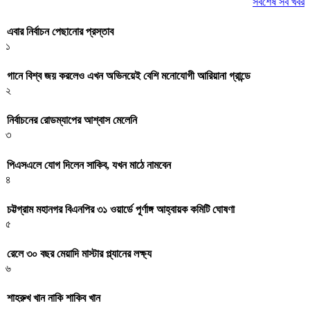
সর্বশেষ সব খবর
এবার নির্বাচন পেছানোর প্রস্তাব
১
গানে বিশ্ব জয় করলেও এখন অভিনয়েই বেশি মনোযোগী আরিয়ানা গ্রান্ডে
২
নির্বাচনের রোডম্যাপের আশ্বাস মেলেনি
৩
পিএসএলে যোগ দিলেন সাকিব, যখন মাঠে নামবেন
৪
চট্টগ্রাম মহানগর বিএনপির ৩১ ওয়ার্ডে পূর্ণাঙ্গ আহ্বায়ক কমিটি ঘোষণা
৫
রেলে ৩০ বছর মেয়াদি মাস্টার প্ল্যানের লক্ষ্য
৬
শাহরুখ খান নাকি শাকিব খান