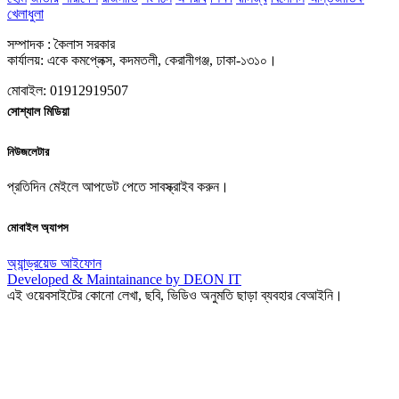
খেলাধুলা
সম্পাদক : কৈলাস সরকার
কার্যালয়: একে কমপ্লেক্স, কদমতলী, কেরানীগঞ্জ, ঢাকা-১৩১০।
মোবাইল: 01912919507
সোশ্যাল মিডিয়া
নিউজলেটার
প্রতিদিন মেইলে আপডেট পেতে সাবস্ক্রাইব করুন।
মোবাইল অ্যাপস
অ্যান্ড্রয়েড
আইফোন
Developed & Maintainance by DEON IT
এই ওয়েবসাইটের কোনো লেখা, ছবি, ভিডিও অনুমতি ছাড়া ব্যবহার বেআইনি।