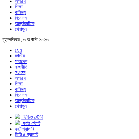
অপরাধ
শিক্ষা
বানিজ্য
বিনোদন
আর্ন্তজাতিক
খেলাধুলা
বৃহস্পতিবার , ৬ অগাস্ট ২০২৬
হোম
জাতীয়
সারাদেশ
রাজনীতি
সংগঠন
অপরাধ
শিক্ষা
বানিজ্য
বিনোদন
আর্ন্তজাতিক
খেলাধুলা
ভিডিও স্টোরি
ফটো স্টোরি
ফটোগ্যালারি
ভিডিও গ্যালারি