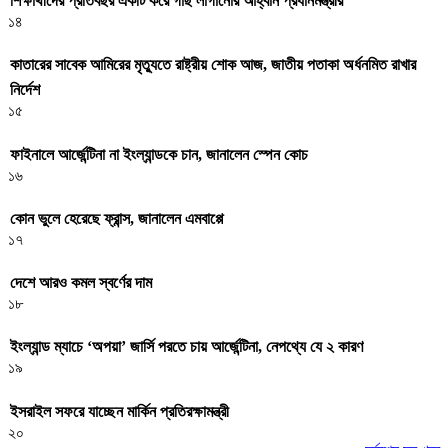
শিক্ষার্থীদের প্রতিবছর একটি করে গাছ লাগানোর আহ্বান প্রধানমন্ত্রীর
১৪
কাতারের সাবেক আমিরের মৃত্যুতে রাষ্ট্রীয় শোক আজ, জাতীয় পতাকা অর্ধনমিত রাখার
নির্দেশ
১৫
ফাইনালে আর্জেন্টিনা না ইংল্যান্ডকে চান, জানালেন স্পেন কোচ
১৬
কোন ভুলে হেরেছে ফ্রান্স, জানালেন এমবাপ্পে
১৭
দেশে আরও কমল স্বর্ণের দাম
১৮
ইংল্যান্ড ম্যাচে ‘অপয়া’ জার্সি পরতে চায় আর্জেন্টিনা, নেপথ্যে যে ২ কারণ
১৯
ইসরাইল সফরে যাচ্ছেন মার্কিন প্রতিরক্ষামন্ত্রী
২০