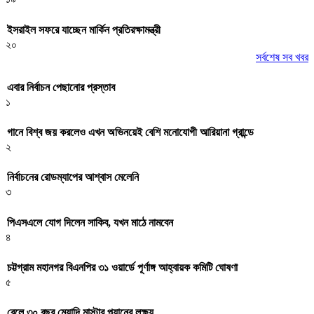
ইসরাইল সফরে যাচ্ছেন মার্কিন প্রতিরক্ষামন্ত্রী
২০
সর্বশেষ সব খবর
এবার নির্বাচন পেছানোর প্রস্তাব
১
গানে বিশ্ব জয় করলেও এখন অভিনয়েই বেশি মনোযোগী আরিয়ানা গ্রান্ডে
২
নির্বাচনের রোডম্যাপের আশ্বাস মেলেনি
৩
পিএসএলে যোগ দিলেন সাকিব, যখন মাঠে নামবেন
৪
চট্টগ্রাম মহানগর বিএনপির ৩১ ওয়ার্ডে পূর্ণাঙ্গ আহ্বায়ক কমিটি ঘোষণা
৫
রেলে ৩০ বছর মেয়াদি মাস্টার প্ল্যানের লক্ষ্য