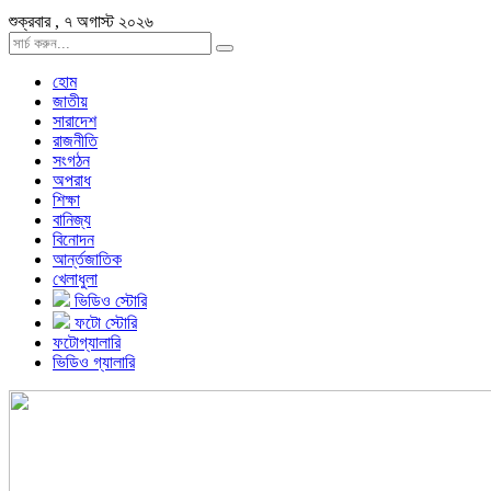
শুক্রবার , ৭ অগাস্ট ২০২৬
হোম
জাতীয়
সারাদেশ
রাজনীতি
সংগঠন
অপরাধ
শিক্ষা
বানিজ্য
বিনোদন
আর্ন্তজাতিক
খেলাধুলা
ভিডিও স্টোরি
ফটো স্টোরি
ফটোগ্যালারি
ভিডিও গ্যালারি