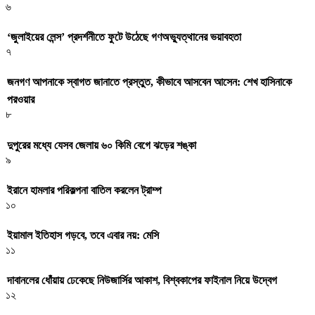
৬
‘জুলাইয়ের লেন্স’ প্রদর্শনীতে ফুটে উঠেছে গণঅভ্যুত্থানের ভয়াবহতা
৭
জনগণ আপনাকে স্বাগত জানাতে প্রস্তুত, কীভাবে আসবেন আসেন: শেখ হাসিনাকে
পরওয়ার
৮
দুপুরের মধ্যে যেসব জেলায় ৬০ কিমি বেগে ঝড়ের শঙ্কা
৯
ইরানে হামলার পরিকল্পনা বাতিল করলেন ট্রাম্প
১০
ইয়ামাল ইতিহাস গড়বে, তবে এবার নয়: মেসি
১১
দাবানলের ধোঁয়ায় ঢেকেছে নিউজার্সির আকাশ, বিশ্বকাপের ফাইনাল নিয়ে উদ্বেগ
১২