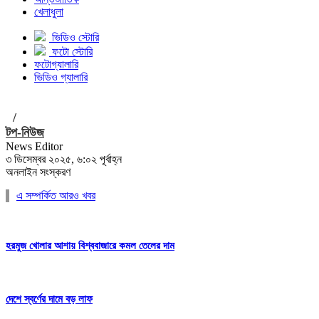
খেলাধুলা
ভিডিও স্টোরি
ফটো স্টোরি
ফটোগ্যালারি
ভিডিও গ্যালারি
/
টপ-নিউজ
News Editor
৩ ডিসেম্বর ২০২৫, ৬:০২ পূর্বাহ্ন
অনলাইন সংস্করণ
এ সম্পর্কিত আরও খবর
হরমুজ খোলার আশায় বিশ্ববাজারে কমল তেলের দাম
দেশে স্বর্ণের দামে বড় লাফ