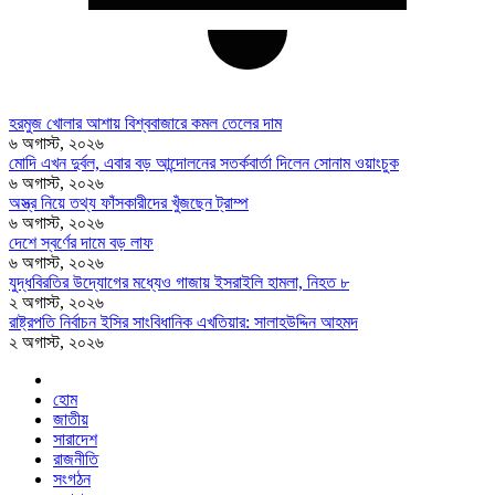
হরমুজ খোলার আশায় বিশ্ববাজারে কমল তেলের দাম
৬ অগাস্ট, ২০২৬
মোদি এখন দুর্বল, এবার বড় আন্দোলনের সতর্কবার্তা দিলেন সোনাম ওয়াংচুক
৬ অগাস্ট, ২০২৬
অস্ত্র নিয়ে তথ্য ফাঁসকারীদের খুঁজছেন ট্রাম্প
৬ অগাস্ট, ২০২৬
দেশে স্বর্ণের দামে বড় লাফ
৬ অগাস্ট, ২০২৬
যুদ্ধবিরতির উদ্যোগের মধ্যেও গাজায় ইসরাইলি হামলা, নিহত ৮
২ অগাস্ট, ২০২৬
রাষ্ট্রপতি নির্বাচন ইসির সাংবিধানিক এখতিয়ার: সালাহউদ্দিন আহমদ
২ অগাস্ট, ২০২৬
হোম
জাতীয়
সারাদেশ
রাজনীতি
সংগঠন