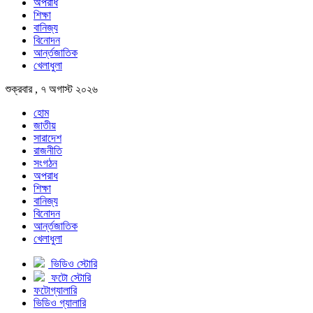
অপরাধ
শিক্ষা
বানিজ্য
বিনোদন
আর্ন্তজাতিক
খেলাধুলা
শুক্রবার , ৭ অগাস্ট ২০২৬
হোম
জাতীয়
সারাদেশ
রাজনীতি
সংগঠন
অপরাধ
শিক্ষা
বানিজ্য
বিনোদন
আর্ন্তজাতিক
খেলাধুলা
ভিডিও স্টোরি
ফটো স্টোরি
ফটোগ্যালারি
ভিডিও গ্যালারি