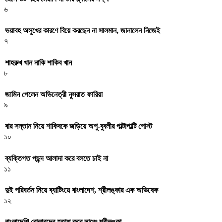
৬
ভয়াবহ অসুখের কারণে বিয়ে করছেন না সালমান, জানালেন নিজেই
৭
শাহরুখ খান নাকি শাকিব খান
৮
জামিন পেলেন অভিনেত্রী নুসরাত ফারিয়া
৯
বার সন্তান নিয়ে শাকিবকে জড়িয়ে অপু-বুবলীর পাল্টাপাল্টি পোস্ট
১০
ব্যক্তিগত পছন্দ আলাদা করে বলতে চাই না
১১
দুই পরিবর্তন নিয়ে ব্যাটিংয়ে বাংলাদেশ, শ্রীলঙ্কার এক অভিষেক
১২
বাংলাদেশি বোলারদের হতাশ করে লাঞ্চে শ্রীলঙ্কা