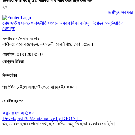
নিউইয়র্কে ঈদের ছুটিতে পরিবার নিয়ে সময় কাটাচ্ছেন রুনা খান
২০
জনপ্রিয় সব খবর
হোম
জাতীয়
সারাদেশ
রাজনীতি
সংগঠন
অপরাধ
শিক্ষা
বানিজ্য
বিনোদন
আর্ন্তজাতিক
খেলাধুলা
সম্পাদক : কৈলাস সরকার
কার্যালয়: একে কমপ্লেক্স, কদমতলী, কেরানীগঞ্জ, ঢাকা-১৩১০।
মোবাইল: 01912919507
সোশ্যাল মিডিয়া
নিউজলেটার
প্রতিদিন মেইলে আপডেট পেতে সাবস্ক্রাইব করুন।
মোবাইল অ্যাপস
অ্যান্ড্রয়েড
আইফোন
Developed & Maintainance by DEON IT
এই ওয়েবসাইটের কোনো লেখা, ছবি, ভিডিও অনুমতি ছাড়া ব্যবহার বেআইনি।