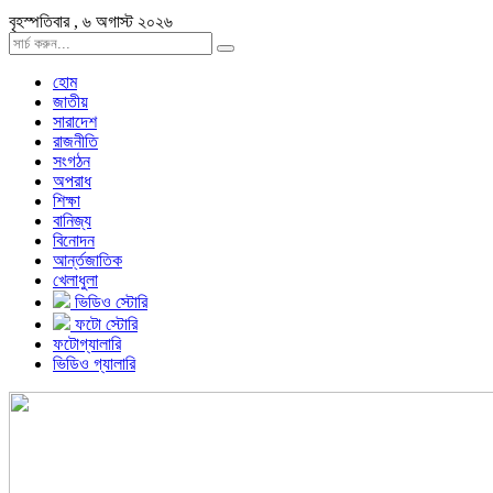
বৃহস্পতিবার , ৬ অগাস্ট ২০২৬
হোম
জাতীয়
সারাদেশ
রাজনীতি
সংগঠন
অপরাধ
শিক্ষা
বানিজ্য
বিনোদন
আর্ন্তজাতিক
খেলাধুলা
ভিডিও স্টোরি
ফটো স্টোরি
ফটোগ্যালারি
ভিডিও গ্যালারি