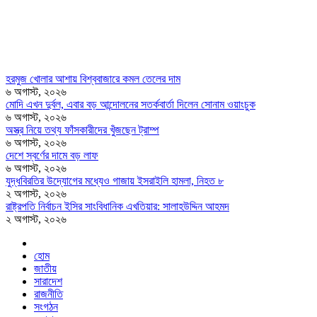
হরমুজ খোলার আশায় বিশ্ববাজারে কমল তেলের দাম
৬ অগাস্ট, ২০২৬
মোদি এখন দুর্বল, এবার বড় আন্দোলনের সতর্কবার্তা দিলেন সোনাম ওয়াংচুক
৬ অগাস্ট, ২০২৬
অস্ত্র নিয়ে তথ্য ফাঁসকারীদের খুঁজছেন ট্রাম্প
৬ অগাস্ট, ২০২৬
দেশে স্বর্ণের দামে বড় লাফ
৬ অগাস্ট, ২০২৬
যুদ্ধবিরতির উদ্যোগের মধ্যেও গাজায় ইসরাইলি হামলা, নিহত ৮
২ অগাস্ট, ২০২৬
রাষ্ট্রপতি নির্বাচন ইসির সাংবিধানিক এখতিয়ার: সালাহউদ্দিন আহমদ
২ অগাস্ট, ২০২৬
হোম
জাতীয়
সারাদেশ
রাজনীতি
সংগঠন