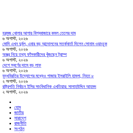
হরমুজ খোলার আশায় বিশ্ববাজারে কমল তেলের দাম
৬ অগাস্ট, ২০২৬
মোদি এখন দুর্বল, এবার বড় আন্দোলনের সতর্কবার্তা দিলেন সোনাম ওয়াংচুক
৬ অগাস্ট, ২০২৬
অস্ত্র নিয়ে তথ্য ফাঁসকারীদের খুঁজছেন ট্রাম্প
৬ অগাস্ট, ২০২৬
দেশে স্বর্ণের দামে বড় লাফ
৬ অগাস্ট, ২০২৬
যুদ্ধবিরতির উদ্যোগের মধ্যেও গাজায় ইসরাইলি হামলা, নিহত ৮
২ অগাস্ট, ২০২৬
রাষ্ট্রপতি নির্বাচন ইসির সাংবিধানিক এখতিয়ার: সালাহউদ্দিন আহমদ
২ অগাস্ট, ২০২৬
হোম
জাতীয়
সারাদেশ
রাজনীতি
সংগঠন