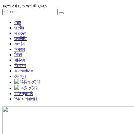
বৃহস্পতিবার , ৬ অগাস্ট ২০২৬
হোম
জাতীয়
সারাদেশ
রাজনীতি
সংগঠন
অপরাধ
শিক্ষা
বানিজ্য
বিনোদন
আর্ন্তজাতিক
খেলাধুলা
ভিডিও স্টোরি
ফটো স্টোরি
ফটোগ্যালারি
ভিডিও গ্যালারি