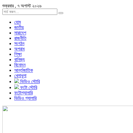
শুক্রবার , ৭ অগাস্ট ২০২৬
হোম
জাতীয়
সারাদেশ
রাজনীতি
সংগঠন
অপরাধ
শিক্ষা
বানিজ্য
বিনোদন
আর্ন্তজাতিক
খেলাধুলা
ভিডিও স্টোরি
ফটো স্টোরি
ফটোগ্যালারি
ভিডিও গ্যালারি