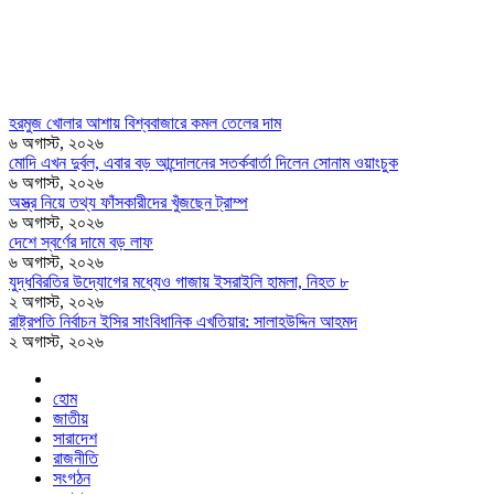
হরমুজ খোলার আশায় বিশ্ববাজারে কমল তেলের দাম
৬ অগাস্ট, ২০২৬
মোদি এখন দুর্বল, এবার বড় আন্দোলনের সতর্কবার্তা দিলেন সোনাম ওয়াংচুক
৬ অগাস্ট, ২০২৬
অস্ত্র নিয়ে তথ্য ফাঁসকারীদের খুঁজছেন ট্রাম্প
৬ অগাস্ট, ২০২৬
দেশে স্বর্ণের দামে বড় লাফ
৬ অগাস্ট, ২০২৬
যুদ্ধবিরতির উদ্যোগের মধ্যেও গাজায় ইসরাইলি হামলা, নিহত ৮
২ অগাস্ট, ২০২৬
রাষ্ট্রপতি নির্বাচন ইসির সাংবিধানিক এখতিয়ার: সালাহউদ্দিন আহমদ
২ অগাস্ট, ২০২৬
হোম
জাতীয়
সারাদেশ
রাজনীতি
সংগঠন