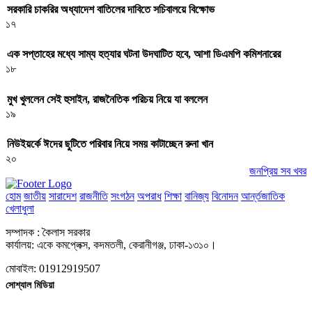
সরকারি চাকরির অধ্যাদেশ বাতিলের দাবিতে সচিবালয়ে বিক্ষোভ
১৭
এক সপ্তাহের মধ্যে সাম্য হত্যার ঘটনা উদঘাটিত হবে, আশা ডিএমপি কমিশনারের
১৮
মুখ খুললেন সেই হুসাইন, রাজনৈতিক পরিচয় নিয়ে যা বললেন
১৯
নিউইয়র্কে ঈদের ছুটিতে পরিবার নিয়ে সময় কাটাচ্ছেন রুনা খান
২০
জনপ্রিয় সব খবর
হোম
জাতীয়
সারাদেশ
রাজনীতি
সংগঠন
অপরাধ
শিক্ষা
বানিজ্য
বিনোদন
আর্ন্তজাতিক
খেলাধুলা
সম্পাদক : কৈলাস সরকার
কার্যালয়: একে কমপ্লেক্স, কদমতলী, কেরানীগঞ্জ, ঢাকা-১৩১০।
মোবাইল: 01912919507
সোশ্যাল মিডিয়া