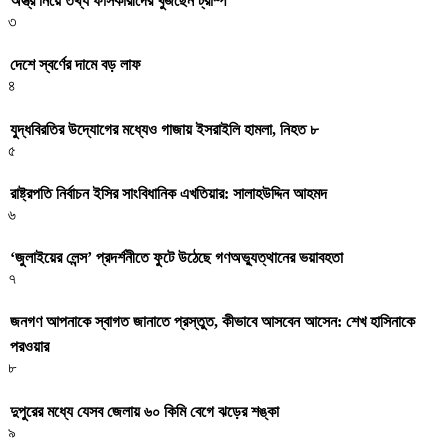
অস্ত্র নিয়ে তথ্য ফাঁসকারীদের খুঁজছেন ট্রাম্প
৩
দেশে স্বর্ণের দামে বড় লাফ
৪
যুদ্ধবিরতির উদ্যোগের মধ্যেও গাজায় ইসরাইলি হামলা, নিহত ৮
৫
রাষ্ট্রপতি নির্বাচন ইসির সাংবিধানিক এখতিয়ার: সালাহউদ্দিন আহমদ
৬
‘জুলাইয়ের লেন্স’ প্রদর্শনীতে ফুটে উঠেছে গণঅভ্যুত্থানের ভয়াবহতা
৭
জনগণ আপনাকে স্বাগত জানাতে প্রস্তুত, কীভাবে আসবেন আসেন: শেখ হাসিনাকে
পরওয়ার
৮
দুপুরের মধ্যে যেসব জেলায় ৬০ কিমি বেগে ঝড়ের শঙ্কা
৯