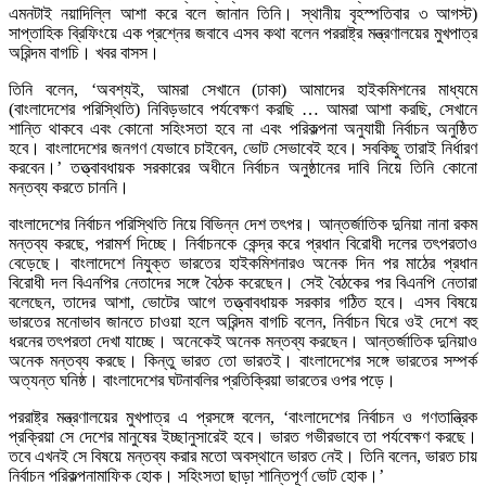
এমনটাই নয়াদিল্লি আশা করে বলে জানান তিনি। স্থানীয় বৃহস্পতিবার ৩ আগস্ট)
সাপ্তাহিক ব্রিফিংয়ে এক প্রশ্নের জবাবে এসব কথা বলেন পররাষ্ট্র মন্ত্রণালয়ের মুখপাত্র
অরিন্দম বাগচি। খবর বাসস।
তিনি বলেন, ‘অবশ্যই, আমরা সেখানে (ঢাকা) আমাদের হাইকমিশনের মাধ্যমে
(বাংলাদেশের পরিস্থিতি) নিবিড়ভাবে পর্যবেক্ষণ করছি … আমরা আশা করছি, সেখানে
শান্তি থাকবে এবং কোনো সহিংসতা হবে না এবং পরিকল্পনা অনুযায়ী নির্বাচন অনুষ্ঠিত
হবে। বাংলাদেশের জনগণ যেভাবে চাইবেন, ভোট সেভাবেই হবে। সবকিছু তারাই নির্ধারণ
করবেন।’ তত্ত্বাবধায়ক সরকারের অধীনে নির্বাচন অনুষ্ঠানের দাবি নিয়ে তিনি কোনো
মন্তব্য করতে চাননি।
বাংলাদেশের নির্বাচন পরিস্থিতি নিয়ে বিভিন্ন দেশ তৎপর। আন্তর্জাতিক দুনিয়া নানা রকম
মন্তব্য করছে, পরামর্শ দিচ্ছে। নির্বাচনকে কেন্দ্র করে প্রধান বিরোধী দলের তৎপরতাও
বেড়েছে। বাংলাদেশে নিযুক্ত ভারতের হাইকমিশনারও অনেক দিন পর মাঠের প্রধান
বিরোধী দল বিএনপির নেতাদের সঙ্গে বৈঠক করেছেন। সেই বৈঠকের পর বিএনপি নেতারা
বলেছেন, তাদের আশা, ভোটের আগে তত্ত্বাবধায়ক সরকার গঠিত হবে। এসব বিষয়ে
ভারতের মনোভাব জানতে চাওয়া হলে অরিন্দম বাগচি বলেন, নির্বাচন ঘিরে ওই দেশে বহু
ধরনের তৎপরতা দেখা যাচ্ছে। অনেকেই অনেক মন্তব্য করছেন। আন্তর্জাতিক দুনিয়াও
অনেক মন্তব্য করছে। কিন্তু ভারত তো ভারতই। বাংলাদেশের সঙ্গে ভারতের সম্পর্ক
অত্যন্ত ঘনিষ্ঠ। বাংলাদেশের ঘটনাবলির প্রতিক্রিয়া ভারতের ওপর পড়ে।
পররাষ্ট্র মন্ত্রণালয়ের মুখপাত্র এ প্রসঙ্গে বলেন, ‘বাংলাদেশের নির্বাচন ও গণতান্ত্রিক
প্রক্রিয়া সে দেশের মানুষের ইচ্ছানুসারেই হবে। ভারত গভীরভাবে তা পর্যবেক্ষণ করছে।
তবে এখনই সে বিষয়ে মন্তব্য করার মতো অবস্থানে ভারত নেই। তিনি বলেন, ভারত চায়
নির্বাচন পরিকল্পনামাফিক হোক। সহিংসতা ছাড়া শান্তিপূর্ণ ভোট হোক।’