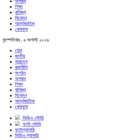
অপরাধ
শিক্ষা
বানিজ্য
বিনোদন
আর্ন্তজাতিক
খেলাধুলা
বৃহস্পতিবার , ৬ অগাস্ট ২০২৬
হোম
জাতীয়
সারাদেশ
রাজনীতি
সংগঠন
অপরাধ
শিক্ষা
বানিজ্য
বিনোদন
আর্ন্তজাতিক
খেলাধুলা
ভিডিও স্টোরি
ফটো স্টোরি
ফটোগ্যালারি
ভিডিও গ্যালারি