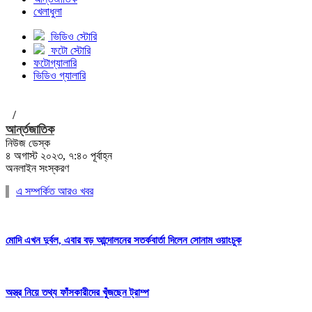
খেলাধুলা
ভিডিও স্টোরি
ফটো স্টোরি
ফটোগ্যালারি
ভিডিও গ্যালারি
/
আর্ন্তজাতিক
নিউজ ডেস্ক
৪ অগাস্ট ২০২৩, ৭:৪০ পূর্বাহ্ন
অনলাইন সংস্করণ
এ সম্পর্কিত আরও খবর
মোদি এখন দুর্বল, এবার বড় আন্দোলনের সতর্কবার্তা দিলেন সোনাম ওয়াংচুক
অস্ত্র নিয়ে তথ্য ফাঁসকারীদের খুঁজছেন ট্রাম্প