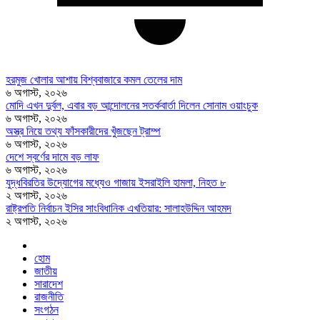
হরমুজ খোলার আশায় বিশ্ববাজারে কমল তেলের দাম
৬ অগাস্ট, ২০২৬
মোদি এখন দুর্বল, এবার বড় আন্দোলনের সতর্কবার্তা দিলেন সোনাম ওয়াংচুক
৬ অগাস্ট, ২০২৬
অস্ত্র নিয়ে তথ্য ফাঁসকারীদের খুঁজছেন ট্রাম্প
৬ অগাস্ট, ২০২৬
দেশে স্বর্ণের দামে বড় লাফ
৬ অগাস্ট, ২০২৬
যুদ্ধবিরতির উদ্যোগের মধ্যেও গাজায় ইসরাইলি হামলা, নিহত ৮
২ অগাস্ট, ২০২৬
রাষ্ট্রপতি নির্বাচন ইসির সাংবিধানিক এখতিয়ার: সালাহউদ্দিন আহমদ
২ অগাস্ট, ২০২৬
হোম
জাতীয়
সারাদেশ
রাজনীতি
সংগঠন