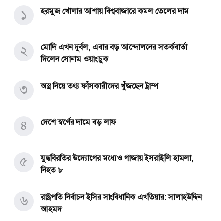
১
হরমুজ খোলার আশায় বিশ্ববাজারে কমল তেলের দাম
২
মোদি এখন দুর্বল, এবার বড় আন্দোলনের সতর্কবার্তা
দিলেন সোনাম ওয়াংচুক
৩
অস্ত্র নিয়ে তথ্য ফাঁসকারীদের খুঁজছেন ট্রাম্প
৪
দেশে স্বর্ণের দামে বড় লাফ
৫
যুদ্ধবিরতির উদ্যোগের মধ্যেও গাজায় ইসরাইলি হামলা,
নিহত ৮
৬
রাষ্ট্রপতি নির্বাচন ইসির সাংবিধানিক এখতিয়ার: সালাহউদ্দিন
আহমদ