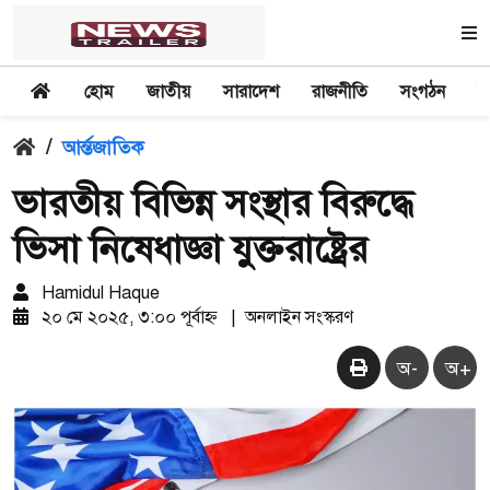
হোম
জাতীয়
সারাদেশ
রাজনীতি
সংগঠন
অ
/
আর্ন্তজাতিক
ভারতীয় বিভিন্ন সংস্থার বিরুদ্ধে
ভিসা নিষেধাজ্ঞা যুক্তরাষ্ট্রের
Hamidul Haque
২০ মে ২০২৫, ৩:০০ পূর্বাহ্ন
|
অনলাইন সংস্করণ
অ-
অ+