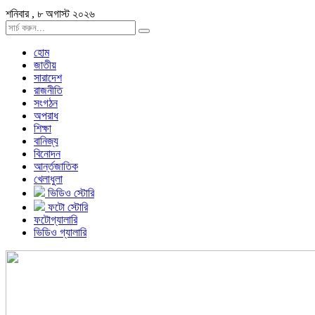
শনিবার , ৮ অগাস্ট ২০২৬
হোম
জাতীয়
সারাদেশ
রাজনীতি
সংগঠন
অপরাধ
শিক্ষা
বানিজ্য
বিনোদন
আর্ন্তজাতিক
খেলাধুলা
ভিডিও স্টোরি
ফটো স্টোরি
ফটোগ্যালারি
ভিডিও গ্যালারি