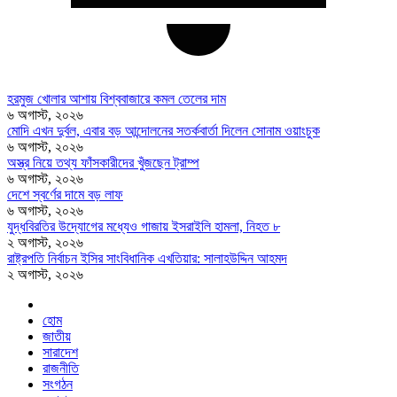
হরমুজ খোলার আশায় বিশ্ববাজারে কমল তেলের দাম
৬ অগাস্ট, ২০২৬
মোদি এখন দুর্বল, এবার বড় আন্দোলনের সতর্কবার্তা দিলেন সোনাম ওয়াংচুক
৬ অগাস্ট, ২০২৬
অস্ত্র নিয়ে তথ্য ফাঁসকারীদের খুঁজছেন ট্রাম্প
৬ অগাস্ট, ২০২৬
দেশে স্বর্ণের দামে বড় লাফ
৬ অগাস্ট, ২০২৬
যুদ্ধবিরতির উদ্যোগের মধ্যেও গাজায় ইসরাইলি হামলা, নিহত ৮
২ অগাস্ট, ২০২৬
রাষ্ট্রপতি নির্বাচন ইসির সাংবিধানিক এখতিয়ার: সালাহউদ্দিন আহমদ
২ অগাস্ট, ২০২৬
হোম
জাতীয়
সারাদেশ
রাজনীতি
সংগঠন