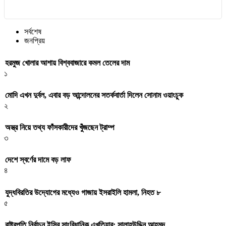
সর্বশেষ
জনপ্রিয়
হরমুজ খোলার আশায় বিশ্ববাজারে কমল তেলের দাম
১
মোদি এখন দুর্বল, এবার বড় আন্দোলনের সতর্কবার্তা দিলেন সোনাম ওয়াংচুক
২
অস্ত্র নিয়ে তথ্য ফাঁসকারীদের খুঁজছেন ট্রাম্প
৩
দেশে স্বর্ণের দামে বড় লাফ
৪
যুদ্ধবিরতির উদ্যোগের মধ্যেও গাজায় ইসরাইলি হামলা, নিহত ৮
৫
রাষ্ট্রপতি নির্বাচন ইসির সাংবিধানিক এখতিয়ার: সালাহউদ্দিন আহমদ