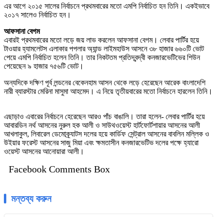
এর আগে ২০১৫ সালের নির্বাচনে প্রথমবারের মতো এমপি নির্বাচিত হন তিনি। একইভাবে
২০১৭ সালেও নির্বাচিত হন।
আফসানা বেগম
এবারই প্রথমবারের মতো লড়ে জয় লাভ করলেন আফসানা বেগম। লেবার পার্টির হয়ে
টাওয়ার হ্যামলেটস এলাকার পপলার অ্যান্ড লাইমহাউস আসনে ৩৮ হাজার ৬৬০টি ভোট
পেয়ে এমপি নির্বাচিত হলেন তিনি। তার নিকটতম প্রতিদ্বন্দ্বী কনজারভেটিভের শিউন
পেয়েছেন ৯ হাজার ৭৫৬টি ভোট।
অন্যদিকে দক্ষিণ পূর্ব লন্ডনের বেকেনহাম আসন থেকে লড়ে হেরেছেন আরেক বাংলাদেশি
নারী ব্যারস্টার মেরিনা মাসুমা আহমেদ। এ নিয়ে তৃতীয়বারের মতো নির্বাচনে হারলেন তিনি।
এছাড়াও এবারের নির্বাচনে হেরেছেন আরও পাঁচ বাঙালি। তারা হলেন- লেবার পার্টির হয়ে
আবারডিন নর্থ আসনের নুরুল হক আলী ও সাউথওয়েস্ট হার্টফোর্টশায়ার আসনের আলী
আখলাকুল, লিবারেল ডেমোক্র্যাটস দলের হয়ে কার্ডিফ সেন্ট্রাল আসনের বাবলিন মল্লিক ও
উইয়ার ফরেস্ট আসনের সাজু মিয়া এবং ক্ষমতাসীন কনজারভেটিভ দলের পক্ষে হ্যারো
ওয়েস্ট আসনের আনোয়ারা আলী।
Facebook Comments Box
মন্তব্য করুন