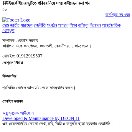
নিউইয়র্কে ঈদের ছুটিতে পরিবার নিয়ে সময় কাটাচ্ছেন রুনা খান
২০
জনপ্রিয় সব খবর
হোম
জাতীয়
সারাদেশ
রাজনীতি
সংগঠন
অপরাধ
শিক্ষা
বানিজ্য
বিনোদন
আর্ন্তজাতিক
খেলাধুলা
সম্পাদক : কৈলাস সরকার
কার্যালয়: একে কমপ্লেক্স, কদমতলী, কেরানীগঞ্জ, ঢাকা-১৩১০।
মোবাইল: 01912919507
সোশ্যাল মিডিয়া
নিউজলেটার
প্রতিদিন মেইলে আপডেট পেতে সাবস্ক্রাইব করুন।
মোবাইল অ্যাপস
অ্যান্ড্রয়েড
আইফোন
Developed & Maintainance by DEON IT
এই ওয়েবসাইটের কোনো লেখা, ছবি, ভিডিও অনুমতি ছাড়া ব্যবহার বেআইনি।