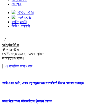
খেলাধুলা
ভিডিও স্টোরি
ফটো স্টোরি
ফটোগ্যালারি
ভিডিও গ্যালারি
/
আর্ন্তজাতিক
স্টাফ রিপোর্টার
১৩ ডিসেম্বর ২০১৯, ১০:৫৮ পূর্বাহ্ন
অনলাইন সংস্করণ
এ সম্পর্কিত আরও খবর
মোদি এখন দুর্বল, এবার বড় আন্দোলনের সতর্কবার্তা দিলেন সোনাম ওয়াংচুক
অস্ত্র নিয়ে তথ্য ফাঁসকারীদের খুঁজছেন ট্রাম্প