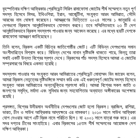
বৃহস্পতিবার দক্ষিণ আফ্রিকার প্রেসিডেন্ট সিরিল রামাফোসা জোটের শীর্ষ সম্মেলনে নতুন পূর্ণ
সদস্য হিসেবে মিসর, ইথিওপিয়া, ইরান, আর্জেন্টিনা, সংযুক্ত আরব আমিরাত, সৌদি
আরবের নাম ঘোষণা করেছেন। আমন্ত্রণের ভিত্তিতে ২০২৪ সালের ১ জানুয়ারি এ
দেশগুলো ব্রিকসে আনুষ্ঠানিকভাবে যোগদান করবে। তবে সম্মিলিতভাবে ২৩ টি দেশ
আনুষ্ঠানিকভাবে ব্রিকস সদস্যপদ পাওয়ার জন্য আবেদন করেছে। এর মধ্যে ছয়টি দেশকে
রামাফোসা আমন্ত্রণ জানিয়েছেন।
তিনি বলেন, ব্রিকস একটি বিচিত্র জাতিগোষ্ঠীর জোট। এটি বিভিন্ন দেশগুলোর সমান
অংশীদারিত্বে বিশ্বাস করে। বিভিন্ন দেশের নানান দৃষ্টিভঙ্গি থাকতে পারে, কিন্তু তারা
সবাই একটি উন্নত বিশ্বের স্বপ্ন দেখে। ব্রিকসের পাঁচ সদস্য হিসেবে আমরা এ জোটের
সম্প্রসারণের বিষয়ে একমত হয়েছি।
সদস্যপদ পাওয়ার পর সংযুক্ত আরব আমিরাতের প্রেসিডেন্ট মোহাম্মদ বিন জায়েদ বলেন,
আমরা ব্রিকস নেতৃত্বের দৃষ্টিভঙ্গিকে সম্মান করি এবং এই গুরুত্বপূর্ণ জোটের সদস্য হিসেবে
সংযুক্ত আরব আমিরাতের অন্তর্ভুক্তির প্রশংসা করি। আমরা বিশ্বের সকল জাতি ও
জনগণের সমৃদ্ধি, মর্যাদা এবং সুবিধার জন্য সহযোগিতার অব্যাহত অঙ্গীকারের অপেক্ষায়
রয়েছি।
প্রসঙ্গত, বিশ্বের উদীয়মান অর্থনীতির দেশগুলোর জোট হলো ব্রিকস। ব্রাজিল, রাশিয়া,
ভারত, চীন ও সাউথ আফ্রিকার আদ্যক্ষরে এর নামকরণ। ২০১০ সালে সাউথ আফ্রিকা
যোগ দেওয়ার আগে এটি ব্রিক নামে পরিচিত ছিল। যা ২০০১ সালে যাত্রা শুরু করে। এর
সদর দপ্তর চীনের সাংহাইয়ে। এবার ব্রিকসের ১৫তম শীর্ষ সম্মেলনের আয়োজক দেশ
দক্ষিণ আফ্রিকা।