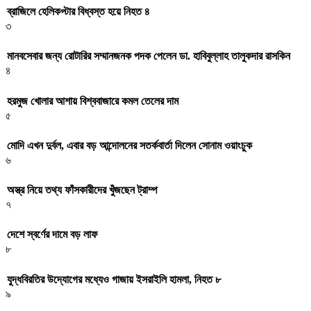
ব্রাজিলে হেলিকপ্টার বিধ্বস্ত হয়ে নিহত ৪
৩
মানবসেবার জন্য রোটারির সম্মানজনক পদক পেলেন ডা. হাবিবুল্লাহ তালুকদার রাসকিন
৪
হরমুজ খোলার আশায় বিশ্ববাজারে কমল তেলের দাম
৫
মোদি এখন দুর্বল, এবার বড় আন্দোলনের সতর্কবার্তা দিলেন সোনাম ওয়াংচুক
৬
অস্ত্র নিয়ে তথ্য ফাঁসকারীদের খুঁজছেন ট্রাম্প
৭
দেশে স্বর্ণের দামে বড় লাফ
৮
যুদ্ধবিরতির উদ্যোগের মধ্যেও গাজায় ইসরাইলি হামলা, নিহত ৮
৯