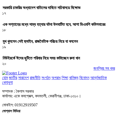
সরকারি চাকরির অধ্যাদেশ বাতিলের দাবিতে সচিবালয়ে বিক্ষোভ
১৭
এক সপ্তাহের মধ্যে সাম্য হত্যার ঘটনা উদঘাটিত হবে, আশা ডিএমপি কমিশনারের
১৮
মুখ খুললেন সেই হুসাইন, রাজনৈতিক পরিচয় নিয়ে যা বললেন
১৯
নিউইয়র্কে ঈদের ছুটিতে পরিবার নিয়ে সময় কাটাচ্ছেন রুনা খান
২০
জনপ্রিয় সব খবর
হোম
জাতীয়
সারাদেশ
রাজনীতি
সংগঠন
অপরাধ
শিক্ষা
বানিজ্য
বিনোদন
আর্ন্তজাতিক
খেলাধুলা
সম্পাদক : কৈলাস সরকার
কার্যালয়: একে কমপ্লেক্স, কদমতলী, কেরানীগঞ্জ, ঢাকা-১৩১০।
মোবাইল: 01912919507
সোশ্যাল মিডিয়া