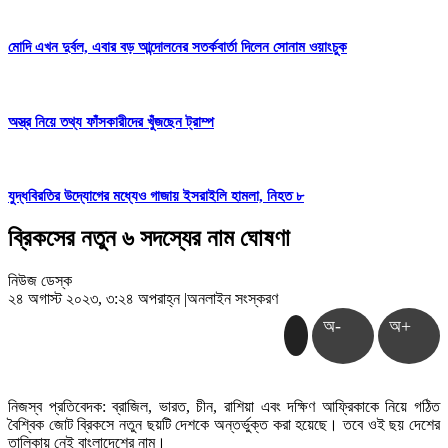
মোদি এখন দুর্বল, এবার বড় আন্দোলনের সতর্কবার্তা দিলেন সোনাম ওয়াংচুক
অস্ত্র নিয়ে তথ্য ফাঁসকারীদের খুঁজছেন ট্রাম্প
যুদ্ধবিরতির উদ্যোগের মধ্যেও গাজায় ইসরাইলি হামলা, নিহত ৮
ব্রিকসের নতুন ৬ সদস্যের নাম ঘোষণা
নিউজ ডেস্ক
২৪ অগাস্ট ২০২৩, ৩:২৪ অপরাহ্ন
|
অনলাইন সংস্করণ
অ-
অ+
নিজস্ব প্রতিবেদক: ব্রাজিল, ভারত, চীন, রাশিয়া এবং দক্ষিণ আফ্রিকাকে নিয়ে গঠিত
বৈশ্বিক জোট ব্রিকসে নতুন ছয়টি দেশকে অন্তর্ভুক্ত করা হয়েছে। তবে ওই ছয় দেশের
তালিকায় নেই বাংলাদেশের নাম।